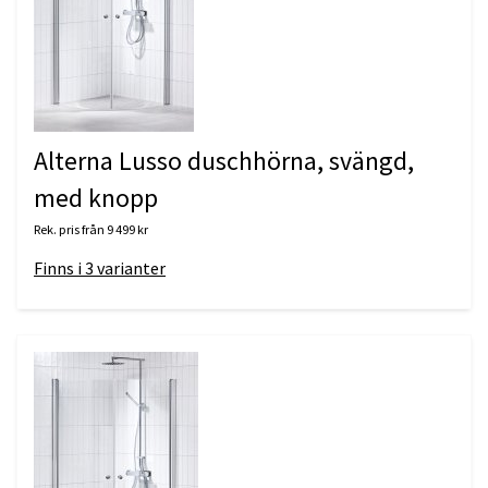
Alterna Lusso duschhörna, svängd,
med knopp
Rek. pris från
9 499 kr
Finns i
3
varianter