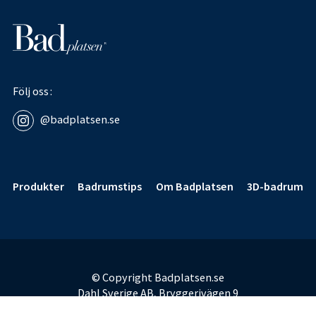
Följ oss
@badplatsen.se
Sidfot
Produkter
Badrumstips
Om Badplatsen
3D-badrum
© Copyright Badplatsen.se
Dahl Sverige AB, Bryggerivägen 9
168 67 Bromma