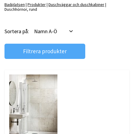
Badplatsen
Produkter
Duschväggar och duschkabiner
Badrumstips
Duschhörnor, rund
Om Badplatsen
Sortera på:
Namn A-Ö
3D-badrum
Våra varumärken
Filtrera produkter