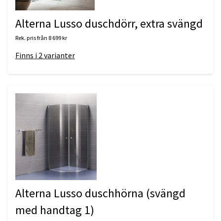
Alterna Lusso duschdörr, extra svängd
Rek. pris från
8 699 kr
Finns i
2
varianter
Alterna Lusso duschhörna (svängd
med handtag 1)