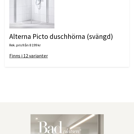
Alterna Picto duschhörna (svängd)
Rek. pris från
8 199 kr
Finns i
12
varianter