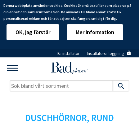
Denna webbplats använder cookies. Cookies är små textfiler som placeras på
din enhet och samlar information. De används till bland annat statistik,
personaliserad reklam och för att sajten ska fungera smidigt för dig.
OK, jag förstår
Mer information
Hoppa
Bli installatör
Installatörsinloggning
till
huvudinnehåll
DUSCHHÖRNOR, RUND
Mitt badrum
Installatörer
Produkter
Se alla