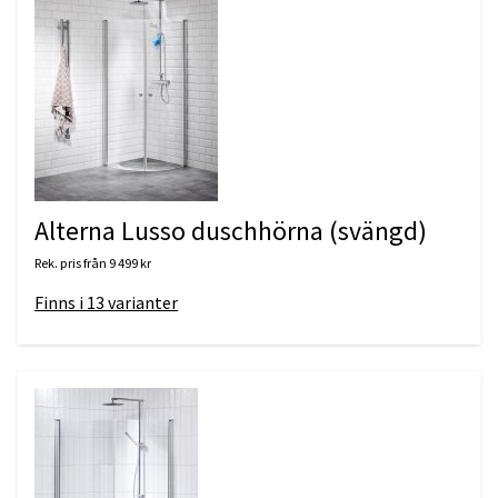
Alterna Lusso duschhörna (svängd)
Rek. pris från
9 499 kr
Finns i
13
varianter