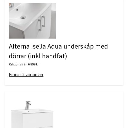
Alterna Isella Aqua underskåp med
dörrar (inkl handfat)
Rek. pris från
6 899 kr
Finns i
2
varianter