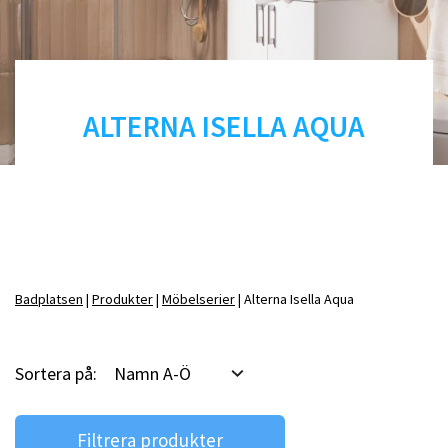
Badrumstips
Om Badplatsen
3D-badrum
ALTERNA ISELLA AQUA
Våra varumärken
Badplatsen
Produkter
Möbelserier
Alterna Isella Aqua
Sortera på:
Namn A-Ö
Filtrera produkter