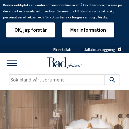
Denna webbplats använder cookies. Cookies är små textfiler som placeras på
din enhet och samlar information. De används till bland annat statistik,
personaliserad reklam och för att sajten ska fungera smidigt för dig.
OK, jag förstår
Mer information
Hoppa
Bli installatör
Installatörsinloggning
till
huvudinnehåll
Mitt badrum
Installatörer
Produkter
Se alla