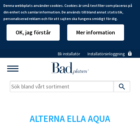
Denna webbplats använder cookies. Cookies är små textfiler som placeras på
din enhet och samlar information. De används till bland annat statistik,
personaliserad reklam och för att sajten ska fungera smidigt för dig.
OK, jag förstår
Mer information
Hoppa
Bli installatör
Installatörsinloggning
till
huvudinnehåll
ALTERNA ELLA AQUA
Mitt badrum
Installatörer
Produkter
Se alla