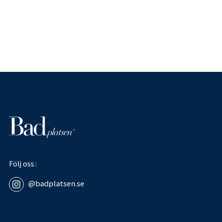
Följ oss
@badplatsen.se
Sidfot