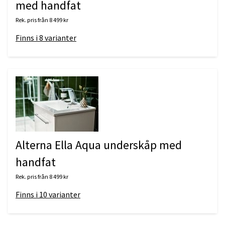
med handfat
Rek. pris från
8 499 kr
Finns i
8
varianter
Alterna Ella Aqua underskåp med
handfat
Rek. pris från
8 499 kr
Finns i
10
varianter