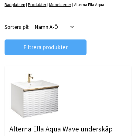
Badplatsen
Produkter
Möbelserier
Alterna Ella Aqua
Badrumstips
Om Badplatsen
Sortera på:
Namn A-Ö
3D-badrum
Filtrera produkter
Våra varumärken
Alterna Ella Aqua Wave underskåp