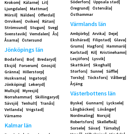
Söderfors
Uppsala stad
Krokom
Kälarne
Lit
Öregrund
Östervåla
Ljungdalen
Mattmar
Östhammar
Mörsil
Nälden
Offerdal
Orrviken
Oviken
Rätan
Värmlands län
Strömsund
Stugun
Sveg
Ambjörby
Arvika
Deje
Svenstavik
Vemdalen
Ås
Ekshärad
Filipstad
Glava
Åsarna
Östersund
Grums
Hagfors
Hammarö
Jönköpings län
Karlstad
Kil
Kristinehamn
Lesjöfors
Lysvik
Bodafors
Bor
Bredaryd
Skattkärr
Skoghall
Eksjö
Forserum
Gnosjö
Storfors
Sunne
Säffle
Gränna
Hillerstorp
Torsby
Töcksfors
Vålberg
Huskvarna
Ingatorp
Årjäng
Jönköping
Lekeryd
Mullsjö
Myresjö
Västerbottens län
Norrahammar
Skillingaryd
Byske
Gunnarn
Lycksele
Sävsjö
Tenhult
Tranås
Långbäcken
Lövånger
Vetlanda
Vrigstad
Nordmaling
Norsjö
Värnamo
Robertsfors
Skellefteå
Kalmar län
Sorsele
Sävar
Tärnaby