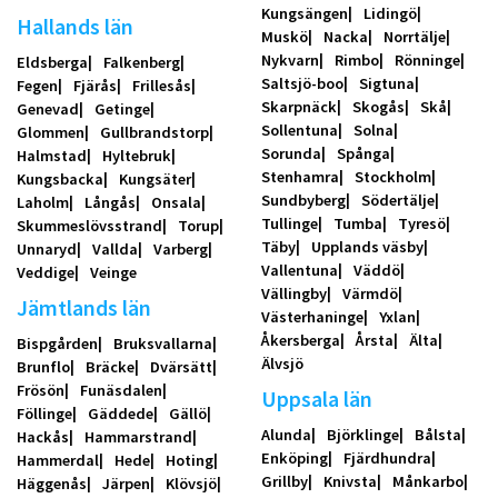
Kungsängen
Lidingö
Hallands län
Muskö
Nacka
Norrtälje
Nykvarn
Rimbo
Rönninge
Eldsberga
Falkenberg
Saltsjö-boo
Sigtuna
Fegen
Fjärås
Frillesås
Skarpnäck
Skogås
Skå
Genevad
Getinge
Sollentuna
Solna
Glommen
Gullbrandstorp
Sorunda
Spånga
Halmstad
Hyltebruk
Stenhamra
Stockholm
Kungsbacka
Kungsäter
Sundbyberg
Södertälje
Laholm
Långås
Onsala
Tullinge
Tumba
Tyresö
Skummeslövsstrand
Torup
Täby
Upplands väsby
Unnaryd
Vallda
Varberg
Vallentuna
Väddö
Veddige
Veinge
Vällingby
Värmdö
Jämtlands län
Västerhaninge
Yxlan
Åkersberga
Årsta
Älta
Bispgården
Bruksvallarna
Älvsjö
Brunflo
Bräcke
Dvärsätt
Frösön
Funäsdalen
Uppsala län
Föllinge
Gäddede
Gällö
Alunda
Björklinge
Bålsta
Hackås
Hammarstrand
Enköping
Fjärdhundra
Hammerdal
Hede
Hoting
Grillby
Knivsta
Månkarbo
Häggenås
Järpen
Klövsjö