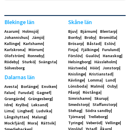
Blekinge län
Skåne län
Asarum
Holmsjö
Bjuv
Bjärnum
Blentarp
Johannishus
Jämjö
Borrby
Broby
Bromölla
Kallinge
Karlshamn
Brösarp
Båstad
Eslöv
Karlskrona
Mörrum
Finja
Fjälkinge
Furulund
Olofström
Ronneby
Förslöv
Gualöv
Hanaskog
Rödeby
Sturkö
Svängsta
Helsingborg
Hässleholm
Sölvesborg
Hästveda
Höör
Jonstorp
Knislinge
Kristianstad
Dalarnas län
Kävlinge
Lomma
Lund
Lönsboda
Malmö
Osby
Avesta
Borlänge
Enviken
Påarp
Röstånga
Falun
Furudal
Gagnef
Simrishamn
Skurup
Grangärde
Grängesberg
Smedstorp
Staffanstorp
Idre
Krylbo
Leksand
Stehag
Södra sandby
Lima
Linghed
Ludvika
Tjörnarp
Trelleborg
Långshyttan
Malung
Tyringe
Veberöd
Vellinge
Mockfjärd
Mora
Rättvik
Vinslöv
Ystad
Åkarp
Smedjebacken