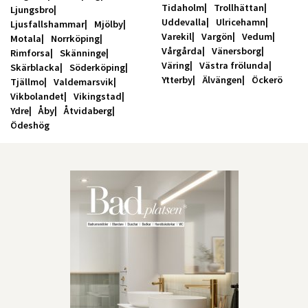
Tidaholm
Trollhättan
Ljungsbro
Uddevalla
Ulricehamn
Ljusfallshammar
Mjölby
Varekil
Vargön
Vedum
Motala
Norrköping
Vårgårda
Vänersborg
Rimforsa
Skänninge
Väring
Västra frölunda
Skärblacka
Söderköping
Ytterby
Älvängen
Öckerö
Tjällmo
Valdemarsvik
Vikbolandet
Vikingstad
Ydre
Åby
Åtvidaberg
Ödeshög