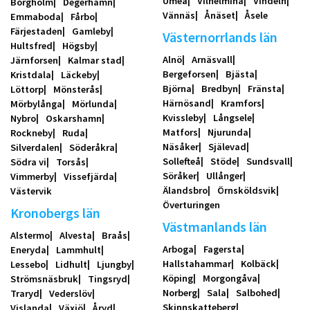
Umeå
Vilhelmina
Vindeln
Borgholm
Degerhamn
Vännäs
Ånäset
Åsele
Emmaboda
Fårbo
Färjestaden
Gamleby
Västernorrlands län
Hultsfred
Högsby
Alnö
Arnäsvall
Järnforsen
Kalmar stad
Bergeforsen
Bjästa
Kristdala
Läckeby
Björna
Bredbyn
Fränsta
Löttorp
Mönsterås
Härnösand
Kramfors
Mörbylånga
Mörlunda
Kvissleby
Långsele
Nybro
Oskarshamn
Matfors
Njurunda
Rockneby
Ruda
Näsåker
Själevad
Silverdalen
Söderåkra
Sollefteå
Stöde
Sundsvall
Södra vi
Torsås
Söråker
Ullånger
Vimmerby
Vissefjärda
Älandsbro
Örnsköldsvik
Västervik
Överturingen
Kronobergs län
Västmanlands län
Alstermo
Alvesta
Braås
Arboga
Fagersta
Eneryda
Lammhult
Hallstahammar
Kolbäck
Lessebo
Lidhult
Ljungby
Köping
Morgongåva
Strömsnäsbruk
Tingsryd
Norberg
Sala
Salbohed
Traryd
Vederslöv
Skinnskatteberg
Vislanda
Växjö
Åryd