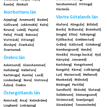
Surahammar
Vittinge
Åseda
Älmhult
Västerås
Norrbottens län
Västra Götalands län
Arjeplog
Arnemark
Boden
Alafors
Alingsås
Billdal
Gällivare
Jokkmokk
Kalix
Borås
Brålanda
Brämhult
Kiruna
Luleå
Pajala
Dingle
Ellös
Falköping
Pello
Piteå
Roknäs
Fjällbacka
Grebbestad
Vistträsk
Vittangi
Gråbo
Gällstad
Göteborg
Älvsbyn
Överkalix
Hamburgsund
Henån
Övertorneå
Hindås
Hisings backa
Hjo
Örebro län
Härryda
Jonsered
Karlsborg
Kungshamn
Askersund
Glanshammar
Kungälv
Kärna
Lidköping
Hallsberg
Hällefors
Lur
Mariestad
Mellerud
Karlskoga
Kumla
Laxå
Munkedal
Mölndal
Lindesberg
Nora
Vintrosa
Nödinge
Partille
Åsbro
Örebro
Sandhult
Skövde
Slutarp
Östergötlands län
Sollebrunn
Stenungsund
Strömstad
Svenljunga
Kimstad
Kisa
Kolmården
Sävedalen
Tanumshede
Linghem
Linköping