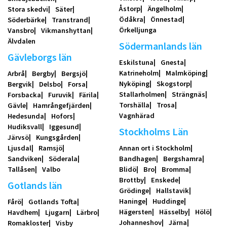
Åstorp
Ängelholm
Stora skedvi
Säter
Ödåkra
Önnestad
Söderbärke
Transtrand
Örkelljunga
Vansbro
Vikmanshyttan
Älvdalen
Södermanlands län
Gävleborgs län
Eskilstuna
Gnesta
Katrineholm
Malmköping
Arbrå
Bergby
Bergsjö
Nyköping
Skogstorp
Bergvik
Delsbo
Forsa
Stallarholmen
Strängnäs
Forsbacka
Furuvik
Färila
Torshälla
Trosa
Gävle
Hamrångefjärden
Vagnhärad
Hedesunda
Hofors
Hudiksvall
Iggesund
Stockholms Län
Järvsö
Kungsgården
Ljusdal
Ramsjö
Annan ort i Stockholm
Sandviken
Söderala
Bandhagen
Bergshamra
Tallåsen
Valbo
Blidö
Bro
Bromma
Brottby
Enskede
Gotlands län
Grödinge
Hallstavik
Haninge
Huddinge
Fårö
Gotlands Tofta
Hägersten
Hässelby
Hölö
Havdhem
Ljugarn
Lärbro
Johanneshov
Järna
Romakloster
Visby