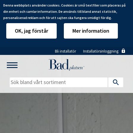
Denna webbplats använder cookies. Cookies är små textfiler som placeras på
din enhet och samlar information. De används till bland annat statistik,
personaliserad reklam och för att sajten ska fungera smidigt för dig.
OK, jag förstår
Mer information
Hoppa
Bli installatör
Installatörsinloggning
till
huvudinnehåll
Mitt badrum
Installatörer
Produkter
Se alla