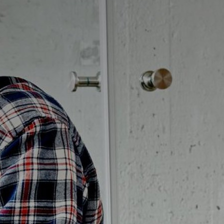
Badrumstips
Om Badplatsen
3D-badrum
Våra varumärken