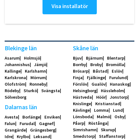
Visa installatör
Blekinge län
Skåne län
Asarum
Holmsjö
Bjuv
Bjärnum
Blentarp
Johannishus
Jämjö
Borrby
Broby
Bromölla
Kallinge
Karlshamn
Brösarp
Båstad
Eslöv
Karlskrona
Mörrum
Finja
Fjälkinge
Furulund
Olofström
Ronneby
Förslöv
Gualöv
Hanaskog
Rödeby
Sturkö
Svängsta
Helsingborg
Hässleholm
Sölvesborg
Hästveda
Höör
Jonstorp
Knislinge
Kristianstad
Dalarnas län
Kävlinge
Lomma
Lund
Lönsboda
Malmö
Osby
Avesta
Borlänge
Enviken
Påarp
Röstånga
Falun
Furudal
Gagnef
Simrishamn
Skurup
Grangärde
Grängesberg
Smedstorp
Staffanstorp
Idre
Krylbo
Leksand