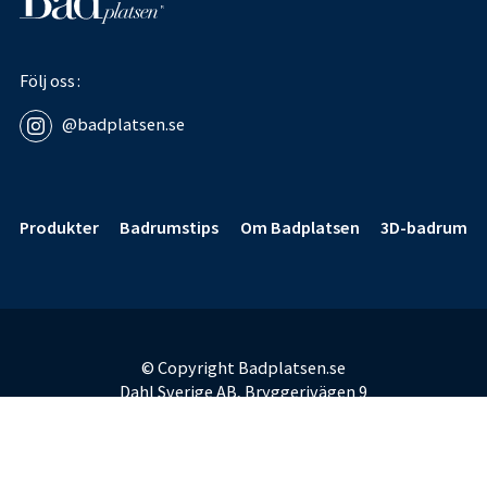
Följ oss
@badplatsen.se
Sidfot
Produkter
Badrumstips
Om Badplatsen
3D-badrum
© Copyright Badplatsen.se
Dahl Sverige AB, Bryggerivägen 9
168 67 Bromma
E-post:
badplatsen@dahl.se