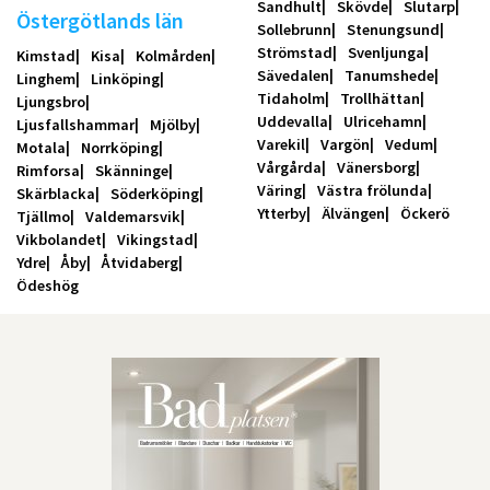
Sandhult
Skövde
Slutarp
Östergötlands län
Sollebrunn
Stenungsund
Strömstad
Svenljunga
Kimstad
Kisa
Kolmården
Sävedalen
Tanumshede
Linghem
Linköping
Tidaholm
Trollhättan
Ljungsbro
Uddevalla
Ulricehamn
Ljusfallshammar
Mjölby
Varekil
Vargön
Vedum
Motala
Norrköping
Vårgårda
Vänersborg
Rimforsa
Skänninge
Väring
Västra frölunda
Skärblacka
Söderköping
Ytterby
Älvängen
Öckerö
Tjällmo
Valdemarsvik
Vikbolandet
Vikingstad
Ydre
Åby
Åtvidaberg
Ödeshög