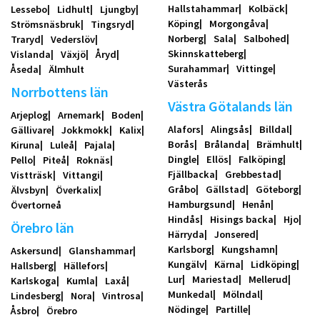
Hallstahammar
Kolbäck
Lessebo
Lidhult
Ljungby
Köping
Morgongåva
Strömsnäsbruk
Tingsryd
Norberg
Sala
Salbohed
Traryd
Vederslöv
Skinnskatteberg
Vislanda
Växjö
Åryd
Surahammar
Vittinge
Åseda
Älmhult
Västerås
Norrbottens län
Västra Götalands län
Arjeplog
Arnemark
Boden
Alafors
Alingsås
Billdal
Gällivare
Jokkmokk
Kalix
Borås
Brålanda
Brämhult
Kiruna
Luleå
Pajala
Dingle
Ellös
Falköping
Pello
Piteå
Roknäs
Fjällbacka
Grebbestad
Vistträsk
Vittangi
Gråbo
Gällstad
Göteborg
Älvsbyn
Överkalix
Hamburgsund
Henån
Övertorneå
Hindås
Hisings backa
Hjo
Örebro län
Härryda
Jonsered
Karlsborg
Kungshamn
Askersund
Glanshammar
Kungälv
Kärna
Lidköping
Hallsberg
Hällefors
Lur
Mariestad
Mellerud
Karlskoga
Kumla
Laxå
Munkedal
Mölndal
Lindesberg
Nora
Vintrosa
Nödinge
Partille
Åsbro
Örebro