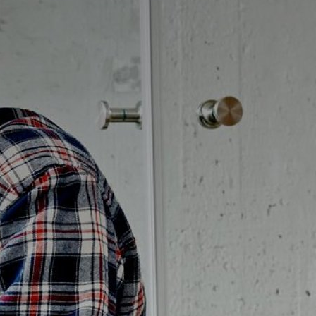
Badrumstips
Om Badplatsen
3D-badrum
Våra varumärken