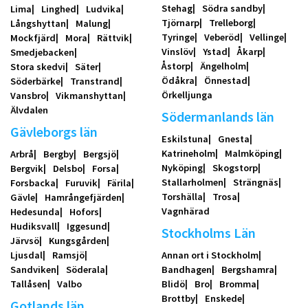
Stehag
Södra sandby
Lima
Linghed
Ludvika
Tjörnarp
Trelleborg
Långshyttan
Malung
Tyringe
Veberöd
Vellinge
Mockfjärd
Mora
Rättvik
Vinslöv
Ystad
Åkarp
Smedjebacken
Åstorp
Ängelholm
Stora skedvi
Säter
Ödåkra
Önnestad
Söderbärke
Transtrand
Örkelljunga
Vansbro
Vikmanshyttan
Älvdalen
Södermanlands län
Gävleborgs län
Eskilstuna
Gnesta
Katrineholm
Malmköping
Arbrå
Bergby
Bergsjö
Nyköping
Skogstorp
Bergvik
Delsbo
Forsa
Stallarholmen
Strängnäs
Forsbacka
Furuvik
Färila
Torshälla
Trosa
Gävle
Hamrångefjärden
Vagnhärad
Hedesunda
Hofors
Hudiksvall
Iggesund
Stockholms Län
Järvsö
Kungsgården
Ljusdal
Ramsjö
Annan ort i Stockholm
Sandviken
Söderala
Bandhagen
Bergshamra
Tallåsen
Valbo
Blidö
Bro
Bromma
Brottby
Enskede
Gotlands län