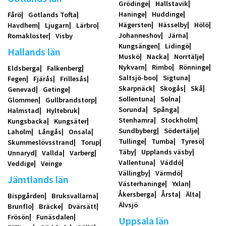
Grödinge
Hallstavik
Haninge
Huddinge
Fårö
Gotlands Tofta
Hägersten
Hässelby
Hölö
Havdhem
Ljugarn
Lärbro
Johanneshov
Järna
Romakloster
Visby
Kungsängen
Lidingö
Hallands län
Muskö
Nacka
Norrtälje
Nykvarn
Rimbo
Rönninge
Eldsberga
Falkenberg
Saltsjö-boo
Sigtuna
Fegen
Fjärås
Frillesås
Skarpnäck
Skogås
Skå
Genevad
Getinge
Sollentuna
Solna
Glommen
Gullbrandstorp
Sorunda
Spånga
Halmstad
Hyltebruk
Stenhamra
Stockholm
Kungsbacka
Kungsäter
Sundbyberg
Södertälje
Laholm
Långås
Onsala
Tullinge
Tumba
Tyresö
Skummeslövsstrand
Torup
Täby
Upplands väsby
Unnaryd
Vallda
Varberg
Vallentuna
Väddö
Veddige
Veinge
Vällingby
Värmdö
Jämtlands län
Västerhaninge
Yxlan
Åkersberga
Årsta
Älta
Bispgården
Bruksvallarna
Älvsjö
Brunflo
Bräcke
Dvärsätt
Frösön
Funäsdalen
Uppsala län