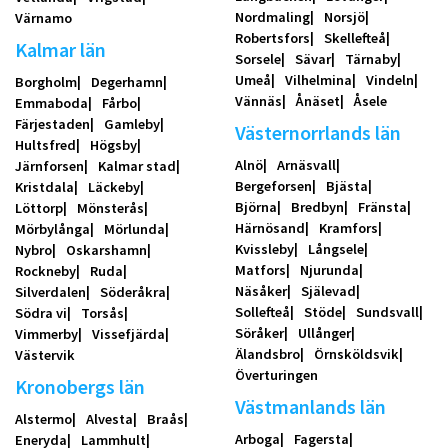
Nordmaling
Norsjö
Värnamo
Robertsfors
Skellefteå
Kalmar län
Sorsele
Sävar
Tärnaby
Umeå
Vilhelmina
Vindeln
Borgholm
Degerhamn
Vännäs
Ånäset
Åsele
Emmaboda
Fårbo
Färjestaden
Gamleby
Västernorrlands län
Hultsfred
Högsby
Alnö
Arnäsvall
Järnforsen
Kalmar stad
Bergeforsen
Bjästa
Kristdala
Läckeby
Björna
Bredbyn
Fränsta
Löttorp
Mönsterås
Härnösand
Kramfors
Mörbylånga
Mörlunda
Kvissleby
Långsele
Nybro
Oskarshamn
Matfors
Njurunda
Rockneby
Ruda
Näsåker
Själevad
Silverdalen
Söderåkra
Sollefteå
Stöde
Sundsvall
Södra vi
Torsås
Söråker
Ullånger
Vimmerby
Vissefjärda
Älandsbro
Örnsköldsvik
Västervik
Överturingen
Kronobergs län
Västmanlands län
Alstermo
Alvesta
Braås
Arboga
Fagersta
Eneryda
Lammhult