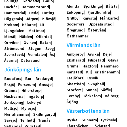
Föllinge
Gäddede
Gällö
Alunda
Björklinge
Bålsta
Hackås
Hammarstrand
Enköping
Fjärdhundra
Hammerdal
Hede
Hoting
Grillby
Knivsta
Månkarbo
Häggenås
Järpen
Klövsjö
Söderfors
Uppsala stad
Krokom
Kälarne
Lit
Öregrund
Östervåla
Ljungdalen
Mattmar
Östhammar
Mörsil
Nälden
Offerdal
Orrviken
Oviken
Rätan
Värmlands län
Strömsund
Stugun
Sveg
Ambjörby
Arvika
Deje
Svenstavik
Vemdalen
Ås
Ekshärad
Filipstad
Glava
Åsarna
Östersund
Grums
Hagfors
Hammarö
Jönköpings län
Karlstad
Kil
Kristinehamn
Lesjöfors
Lysvik
Bodafors
Bor
Bredaryd
Skattkärr
Skoghall
Eksjö
Forserum
Gnosjö
Storfors
Sunne
Säffle
Gränna
Hillerstorp
Torsby
Töcksfors
Vålberg
Huskvarna
Ingatorp
Årjäng
Jönköping
Lekeryd
Mullsjö
Myresjö
Västerbottens län
Norrahammar
Skillingaryd
Byske
Gunnarn
Lycksele
Sävsjö
Tenhult
Tranås
Långbäcken
Lövånger
Vetlanda
Vrigstad