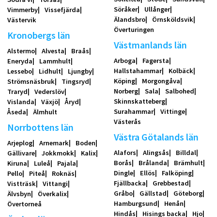
Söråker
Ullånger
Vimmerby
Vissefjärda
Älandsbro
Örnsköldsvik
Västervik
Överturingen
Kronobergs län
Västmanlands län
Alstermo
Alvesta
Braås
Arboga
Fagersta
Eneryda
Lammhult
Hallstahammar
Kolbäck
Lessebo
Lidhult
Ljungby
Köping
Morgongåva
Strömsnäsbruk
Tingsryd
Norberg
Sala
Salbohed
Traryd
Vederslöv
Skinnskatteberg
Vislanda
Växjö
Åryd
Surahammar
Vittinge
Åseda
Älmhult
Västerås
Norrbottens län
Västra Götalands län
Arjeplog
Arnemark
Boden
Alafors
Alingsås
Billdal
Gällivare
Jokkmokk
Kalix
Borås
Brålanda
Brämhult
Kiruna
Luleå
Pajala
Dingle
Ellös
Falköping
Pello
Piteå
Roknäs
Fjällbacka
Grebbestad
Vistträsk
Vittangi
Gråbo
Gällstad
Göteborg
Älvsbyn
Överkalix
Hamburgsund
Henån
Övertorneå
Hindås
Hisings backa
Hjo