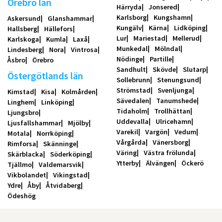
Örebro län
Härryda
Jonsered
Karlsborg
Kungshamn
Askersund
Glanshammar
Kungälv
Kärna
Lidköping
Hallsberg
Hällefors
Lur
Mariestad
Mellerud
Karlskoga
Kumla
Laxå
Munkedal
Mölndal
Lindesberg
Nora
Vintrosa
Nödinge
Partille
Åsbro
Örebro
Sandhult
Skövde
Slutarp
Östergötlands län
Sollebrunn
Stenungsund
Strömstad
Svenljunga
Kimstad
Kisa
Kolmården
Sävedalen
Tanumshede
Linghem
Linköping
Tidaholm
Trollhättan
Ljungsbro
Uddevalla
Ulricehamn
Ljusfallshammar
Mjölby
Varekil
Vargön
Vedum
Motala
Norrköping
Vårgårda
Vänersborg
Rimforsa
Skänninge
Väring
Västra frölunda
Skärblacka
Söderköping
Ytterby
Älvängen
Öckerö
Tjällmo
Valdemarsvik
Vikbolandet
Vikingstad
Ydre
Åby
Åtvidaberg
Ödeshög