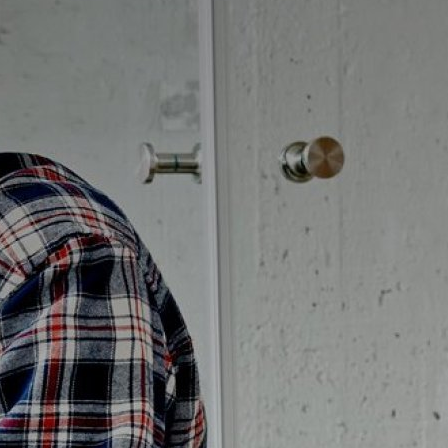
Badrumstips
Om Badplatsen
3D-badrum
Våra varumärken