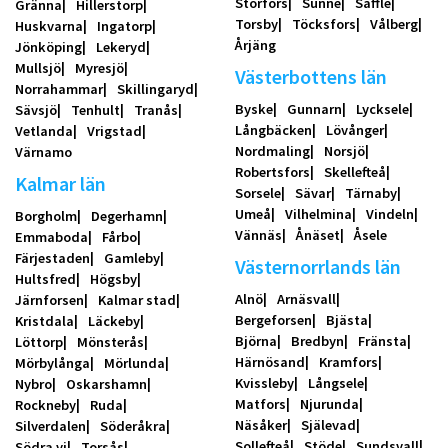
Storfors
Sunne
Säffle
Gränna
Hillerstorp
Torsby
Töcksfors
Vålberg
Huskvarna
Ingatorp
Årjäng
Jönköping
Lekeryd
Mullsjö
Myresjö
Västerbottens län
Norrahammar
Skillingaryd
Byske
Gunnarn
Lycksele
Sävsjö
Tenhult
Tranås
Långbäcken
Lövånger
Vetlanda
Vrigstad
Nordmaling
Norsjö
Värnamo
Robertsfors
Skellefteå
Kalmar län
Sorsele
Sävar
Tärnaby
Umeå
Vilhelmina
Vindeln
Borgholm
Degerhamn
Vännäs
Ånäset
Åsele
Emmaboda
Fårbo
Färjestaden
Gamleby
Västernorrlands län
Hultsfred
Högsby
Alnö
Arnäsvall
Järnforsen
Kalmar stad
Bergeforsen
Bjästa
Kristdala
Läckeby
Björna
Bredbyn
Fränsta
Löttorp
Mönsterås
Härnösand
Kramfors
Mörbylånga
Mörlunda
Kvissleby
Långsele
Nybro
Oskarshamn
Matfors
Njurunda
Rockneby
Ruda
Näsåker
Själevad
Silverdalen
Söderåkra
Sollefteå
Stöde
Sundsvall
Södra vi
Torsås