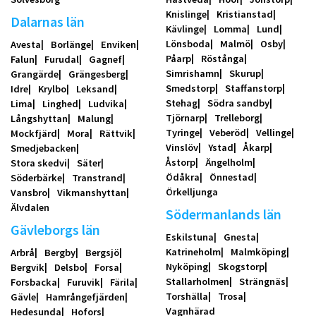
Knislinge
Kristianstad
Dalarnas län
Kävlinge
Lomma
Lund
Lönsboda
Malmö
Osby
Avesta
Borlänge
Enviken
Påarp
Röstånga
Falun
Furudal
Gagnef
Simrishamn
Skurup
Grangärde
Grängesberg
Smedstorp
Staffanstorp
Idre
Krylbo
Leksand
Stehag
Södra sandby
Lima
Linghed
Ludvika
Tjörnarp
Trelleborg
Långshyttan
Malung
Tyringe
Veberöd
Vellinge
Mockfjärd
Mora
Rättvik
Vinslöv
Ystad
Åkarp
Smedjebacken
Åstorp
Ängelholm
Stora skedvi
Säter
Ödåkra
Önnestad
Söderbärke
Transtrand
Örkelljunga
Vansbro
Vikmanshyttan
Älvdalen
Södermanlands län
Gävleborgs län
Eskilstuna
Gnesta
Katrineholm
Malmköping
Arbrå
Bergby
Bergsjö
Nyköping
Skogstorp
Bergvik
Delsbo
Forsa
Stallarholmen
Strängnäs
Forsbacka
Furuvik
Färila
Torshälla
Trosa
Gävle
Hamrångefjärden
Vagnhärad
Hedesunda
Hofors