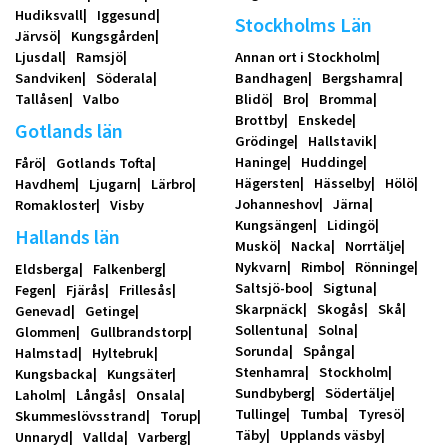
Hudiksvall
Iggesund
Stockholms Län
Järvsö
Kungsgården
Ljusdal
Ramsjö
Annan ort i Stockholm
Sandviken
Söderala
Bandhagen
Bergshamra
Tallåsen
Valbo
Blidö
Bro
Bromma
Brottby
Enskede
Gotlands län
Grödinge
Hallstavik
Haninge
Huddinge
Fårö
Gotlands Tofta
Hägersten
Hässelby
Hölö
Havdhem
Ljugarn
Lärbro
Johanneshov
Järna
Romakloster
Visby
Kungsängen
Lidingö
Hallands län
Muskö
Nacka
Norrtälje
Nykvarn
Rimbo
Rönninge
Eldsberga
Falkenberg
Saltsjö-boo
Sigtuna
Fegen
Fjärås
Frillesås
Skarpnäck
Skogås
Skå
Genevad
Getinge
Sollentuna
Solna
Glommen
Gullbrandstorp
Sorunda
Spånga
Halmstad
Hyltebruk
Stenhamra
Stockholm
Kungsbacka
Kungsäter
Sundbyberg
Södertälje
Laholm
Långås
Onsala
Tullinge
Tumba
Tyresö
Skummeslövsstrand
Torup
Täby
Upplands väsby
Unnaryd
Vallda
Varberg