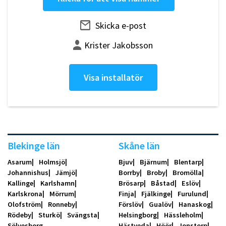
Skicka e-post
Krister Jakobsson
Visa installatör
Blekinge län
Skåne län
Asarum
Holmsjö
Bjuv
Bjärnum
Blentarp
Johannishus
Jämjö
Borrby
Broby
Bromölla
Kallinge
Karlshamn
Brösarp
Båstad
Eslöv
Karlskrona
Mörrum
Finja
Fjälkinge
Furulund
Olofström
Ronneby
Förslöv
Gualöv
Hanaskog
Rödeby
Sturkö
Svängsta
Helsingborg
Hässleholm
Sölvesborg
Hästveda
Höör
Jonstorp