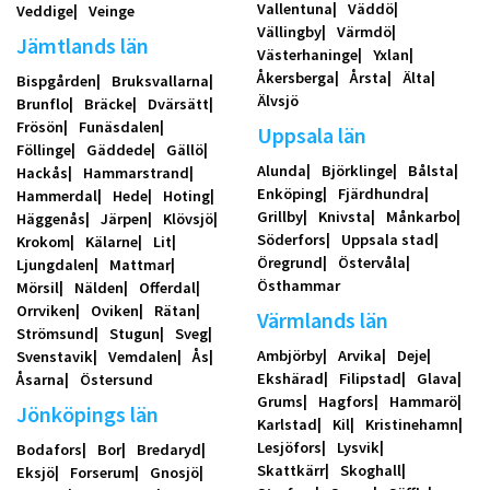
Vallentuna
Väddö
Veddige
Veinge
Vällingby
Värmdö
Jämtlands län
Västerhaninge
Yxlan
Åkersberga
Årsta
Älta
Bispgården
Bruksvallarna
Älvsjö
Brunflo
Bräcke
Dvärsätt
Frösön
Funäsdalen
Uppsala län
Föllinge
Gäddede
Gällö
Alunda
Björklinge
Bålsta
Hackås
Hammarstrand
Enköping
Fjärdhundra
Hammerdal
Hede
Hoting
Grillby
Knivsta
Månkarbo
Häggenås
Järpen
Klövsjö
Söderfors
Uppsala stad
Krokom
Kälarne
Lit
Öregrund
Östervåla
Ljungdalen
Mattmar
Östhammar
Mörsil
Nälden
Offerdal
Orrviken
Oviken
Rätan
Värmlands län
Strömsund
Stugun
Sveg
Ambjörby
Arvika
Deje
Svenstavik
Vemdalen
Ås
Ekshärad
Filipstad
Glava
Åsarna
Östersund
Grums
Hagfors
Hammarö
Jönköpings län
Karlstad
Kil
Kristinehamn
Lesjöfors
Lysvik
Bodafors
Bor
Bredaryd
Skattkärr
Skoghall
Eksjö
Forserum
Gnosjö