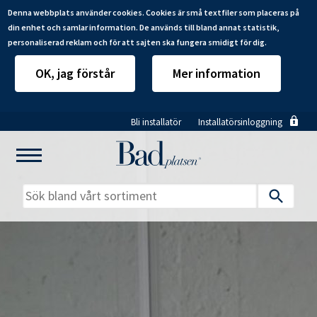
Denna webbplats använder cookies. Cookies är små textfiler som placeras på
din enhet och samlar information. De används till bland annat statistik,
personaliserad reklam och för att sajten ska fungera smidigt för dig.
OK, jag förstår
Mer information
Hoppa
Bli installatör
Installatörsinloggning
till
huvudinnehåll
Mitt badrum
Installatörer
Produkter
Se alla