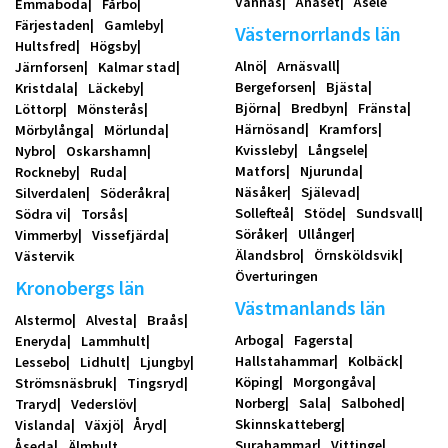
Vännäs
Ånäset
Åsele
Emmaboda
Fårbo
Färjestaden
Gamleby
Västernorrlands län
Hultsfred
Högsby
Alnö
Arnäsvall
Järnforsen
Kalmar stad
Bergeforsen
Bjästa
Kristdala
Läckeby
Björna
Bredbyn
Fränsta
Löttorp
Mönsterås
Härnösand
Kramfors
Mörbylånga
Mörlunda
Kvissleby
Långsele
Nybro
Oskarshamn
Matfors
Njurunda
Rockneby
Ruda
Näsåker
Själevad
Silverdalen
Söderåkra
Sollefteå
Stöde
Sundsvall
Södra vi
Torsås
Söråker
Ullånger
Vimmerby
Vissefjärda
Älandsbro
Örnsköldsvik
Västervik
Överturingen
Kronobergs län
Västmanlands län
Alstermo
Alvesta
Braås
Arboga
Fagersta
Eneryda
Lammhult
Hallstahammar
Kolbäck
Lessebo
Lidhult
Ljungby
Köping
Morgongåva
Strömsnäsbruk
Tingsryd
Norberg
Sala
Salbohed
Traryd
Vederslöv
Skinnskatteberg
Vislanda
Växjö
Åryd
Surahammar
Vittinge
Åseda
Älmhult