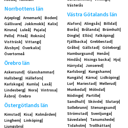
Västerås
Norrbottens län
Västra Götalands län
Arjeplog
Arnemark
Boden
Alafors
Alingsås
Billdal
Gällivare
Jokkmokk
Kalix
Borås
Brålanda
Brämhult
Kiruna
Luleå
Pajala
Dingle
Ellös
Falköping
Pello
Piteå
Roknäs
Fjällbacka
Grebbestad
Vistträsk
Vittangi
Gråbo
Gällstad
Göteborg
Älvsbyn
Överkalix
Hamburgsund
Henån
Övertorneå
Hindås
Hisings backa
Hjo
Örebro län
Härryda
Jonsered
Karlsborg
Kungshamn
Askersund
Glanshammar
Kungälv
Kärna
Lidköping
Hallsberg
Hällefors
Lur
Mariestad
Mellerud
Karlskoga
Kumla
Laxå
Munkedal
Mölndal
Lindesberg
Nora
Vintrosa
Nödinge
Partille
Åsbro
Örebro
Sandhult
Skövde
Slutarp
Östergötlands län
Sollebrunn
Stenungsund
Strömstad
Svenljunga
Kimstad
Kisa
Kolmården
Sävedalen
Tanumshede
Linghem
Linköping
Tidaholm
Trollhättan
Ljungsbro