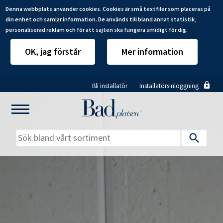
Denna webbplats använder cookies. Cookies är små textfiler som placeras på
din enhet och samlar information. De används till bland annat statistik,
personaliserad reklam och för att sajten ska fungera smidigt för dig.
OK, jag förstår
Mer information
Hoppa
Bli installatör
Installatörsinloggning
till
huvudinnehåll
Mitt badrum
Installatörer
Produkter
Se alla