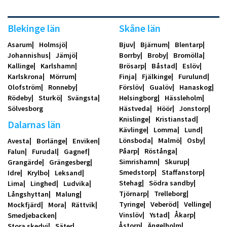
Blekinge län
Skåne län
Asarum
Holmsjö
Bjuv
Bjärnum
Blentarp
Johannishus
Jämjö
Borrby
Broby
Bromölla
Kallinge
Karlshamn
Brösarp
Båstad
Eslöv
Karlskrona
Mörrum
Finja
Fjälkinge
Furulund
Olofström
Ronneby
Förslöv
Gualöv
Hanaskog
Rödeby
Sturkö
Svängsta
Helsingborg
Hässleholm
Sölvesborg
Hästveda
Höör
Jonstorp
Knislinge
Kristianstad
Dalarnas län
Kävlinge
Lomma
Lund
Lönsboda
Malmö
Osby
Avesta
Borlänge
Enviken
Påarp
Röstånga
Falun
Furudal
Gagnef
Simrishamn
Skurup
Grangärde
Grängesberg
Smedstorp
Staffanstorp
Idre
Krylbo
Leksand
Stehag
Södra sandby
Lima
Linghed
Ludvika
Tjörnarp
Trelleborg
Långshyttan
Malung
Tyringe
Veberöd
Vellinge
Mockfjärd
Mora
Rättvik
Vinslöv
Ystad
Åkarp
Smedjebacken
Åstorp
Ängelholm
Stora skedvi
Säter