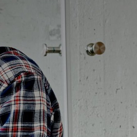
Badrumstips
Om Badplatsen
3D-badrum
Våra varumärken