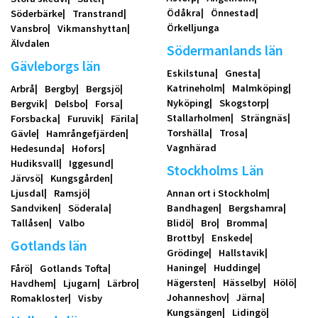
Ödåkra
Önnestad
Söderbärke
Transtrand
Örkelljunga
Vansbro
Vikmanshyttan
Älvdalen
Södermanlands län
Gävleborgs län
Eskilstuna
Gnesta
Katrineholm
Malmköping
Arbrå
Bergby
Bergsjö
Nyköping
Skogstorp
Bergvik
Delsbo
Forsa
Stallarholmen
Strängnäs
Forsbacka
Furuvik
Färila
Torshälla
Trosa
Gävle
Hamrångefjärden
Vagnhärad
Hedesunda
Hofors
Hudiksvall
Iggesund
Stockholms Län
Järvsö
Kungsgården
Ljusdal
Ramsjö
Annan ort i Stockholm
Sandviken
Söderala
Bandhagen
Bergshamra
Tallåsen
Valbo
Blidö
Bro
Bromma
Brottby
Enskede
Gotlands län
Grödinge
Hallstavik
Haninge
Huddinge
Fårö
Gotlands Tofta
Hägersten
Hässelby
Hölö
Havdhem
Ljugarn
Lärbro
Johanneshov
Järna
Romakloster
Visby
Kungsängen
Lidingö