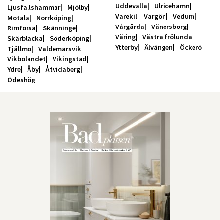
Uddevalla
Ulricehamn
Ljusfallshammar
Mjölby
Varekil
Vargön
Vedum
Motala
Norrköping
Vårgårda
Vänersborg
Rimforsa
Skänninge
Väring
Västra frölunda
Skärblacka
Söderköping
Ytterby
Älvängen
Öckerö
Tjällmo
Valdemarsvik
Vikbolandet
Vikingstad
Ydre
Åby
Åtvidaberg
Ödeshög