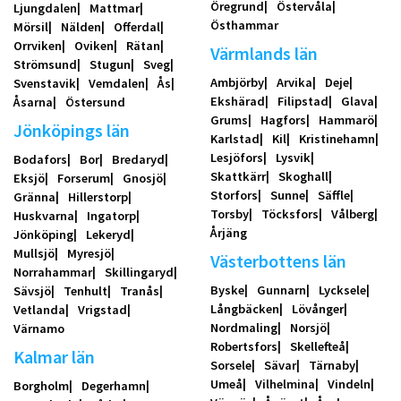
Öregrund
Östervåla
Ljungdalen
Mattmar
Östhammar
Mörsil
Nälden
Offerdal
Orrviken
Oviken
Rätan
Värmlands län
Strömsund
Stugun
Sveg
Ambjörby
Arvika
Deje
Svenstavik
Vemdalen
Ås
Ekshärad
Filipstad
Glava
Åsarna
Östersund
Grums
Hagfors
Hammarö
Jönköpings län
Karlstad
Kil
Kristinehamn
Lesjöfors
Lysvik
Bodafors
Bor
Bredaryd
Skattkärr
Skoghall
Eksjö
Forserum
Gnosjö
Storfors
Sunne
Säffle
Gränna
Hillerstorp
Torsby
Töcksfors
Vålberg
Huskvarna
Ingatorp
Årjäng
Jönköping
Lekeryd
Mullsjö
Myresjö
Västerbottens län
Norrahammar
Skillingaryd
Byske
Gunnarn
Lycksele
Sävsjö
Tenhult
Tranås
Långbäcken
Lövånger
Vetlanda
Vrigstad
Nordmaling
Norsjö
Värnamo
Robertsfors
Skellefteå
Kalmar län
Sorsele
Sävar
Tärnaby
Umeå
Vilhelmina
Vindeln
Borgholm
Degerhamn