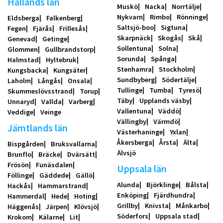
Hallands län
Muskö
Nacka
Norrtälje
Nykvarn
Rimbo
Rönninge
Eldsberga
Falkenberg
Saltsjö-boo
Sigtuna
Fegen
Fjärås
Frillesås
Skarpnäck
Skogås
Skå
Genevad
Getinge
Sollentuna
Solna
Glommen
Gullbrandstorp
Sorunda
Spånga
Halmstad
Hyltebruk
Stenhamra
Stockholm
Kungsbacka
Kungsäter
Sundbyberg
Södertälje
Laholm
Långås
Onsala
Tullinge
Tumba
Tyresö
Skummeslövsstrand
Torup
Täby
Upplands väsby
Unnaryd
Vallda
Varberg
Vallentuna
Väddö
Veddige
Veinge
Vällingby
Värmdö
Jämtlands län
Västerhaninge
Yxlan
Åkersberga
Årsta
Älta
Bispgården
Bruksvallarna
Älvsjö
Brunflo
Bräcke
Dvärsätt
Frösön
Funäsdalen
Uppsala län
Föllinge
Gäddede
Gällö
Alunda
Björklinge
Bålsta
Hackås
Hammarstrand
Enköping
Fjärdhundra
Hammerdal
Hede
Hoting
Grillby
Knivsta
Månkarbo
Häggenås
Järpen
Klövsjö
Söderfors
Uppsala stad
Krokom
Kälarne
Lit