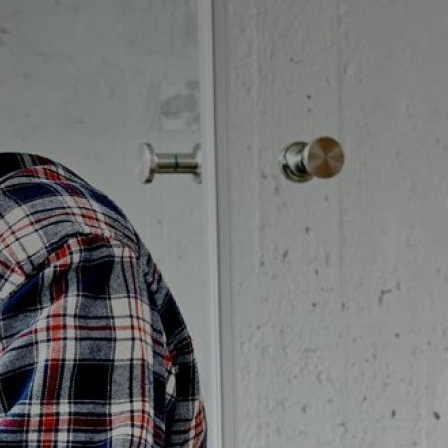
Badrumstips
Om Badplatsen
3D-badrum
Våra varumärken