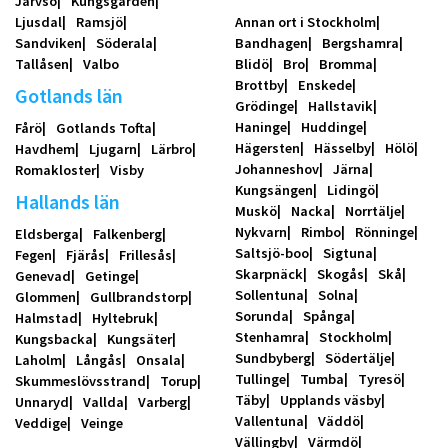
Järvsö
Kungsgården
Ljusdal
Ramsjö
Annan ort i Stockholm
Sandviken
Söderala
Bandhagen
Bergshamra
Tallåsen
Valbo
Blidö
Bro
Bromma
Brottby
Enskede
Gotlands län
Grödinge
Hallstavik
Haninge
Huddinge
Fårö
Gotlands Tofta
Hägersten
Hässelby
Hölö
Havdhem
Ljugarn
Lärbro
Johanneshov
Järna
Romakloster
Visby
Kungsängen
Lidingö
Hallands län
Muskö
Nacka
Norrtälje
Nykvarn
Rimbo
Rönninge
Eldsberga
Falkenberg
Saltsjö-boo
Sigtuna
Fegen
Fjärås
Frillesås
Skarpnäck
Skogås
Skå
Genevad
Getinge
Sollentuna
Solna
Glommen
Gullbrandstorp
Sorunda
Spånga
Halmstad
Hyltebruk
Stenhamra
Stockholm
Kungsbacka
Kungsäter
Sundbyberg
Södertälje
Laholm
Långås
Onsala
Tullinge
Tumba
Tyresö
Skummeslövsstrand
Torup
Täby
Upplands väsby
Unnaryd
Vallda
Varberg
Vallentuna
Väddö
Veddige
Veinge
Vällingby
Värmdö