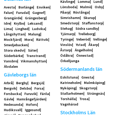
Kävlinge
Lomma
Lund
Lönsboda
Malmö
Osby
Avesta
Borlänge
Enviken
Påarp
Röstånga
Falun
Furudal
Gagnef
Simrishamn
Skurup
Grangärde
Grängesberg
Smedstorp
Staffanstorp
Idre
Krylbo
Leksand
Stehag
Södra sandby
Lima
Linghed
Ludvika
Tjörnarp
Trelleborg
Långshyttan
Malung
Tyringe
Veberöd
Vellinge
Mockfjärd
Mora
Rättvik
Vinslöv
Ystad
Åkarp
Smedjebacken
Åstorp
Ängelholm
Stora skedvi
Säter
Ödåkra
Önnestad
Söderbärke
Transtrand
Örkelljunga
Vansbro
Vikmanshyttan
Älvdalen
Södermanlands län
Gävleborgs län
Eskilstuna
Gnesta
Katrineholm
Malmköping
Arbrå
Bergby
Bergsjö
Nyköping
Skogstorp
Bergvik
Delsbo
Forsa
Stallarholmen
Strängnäs
Forsbacka
Furuvik
Färila
Torshälla
Trosa
Gävle
Hamrångefjärden
Vagnhärad
Hedesunda
Hofors
Hudiksvall
Iggesund
Stockholms Län