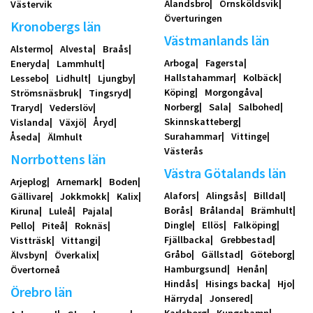
Älandsbro
Örnsköldsvik
Västervik
Överturingen
Kronobergs län
Västmanlands län
Alstermo
Alvesta
Braås
Arboga
Fagersta
Eneryda
Lammhult
Hallstahammar
Kolbäck
Lessebo
Lidhult
Ljungby
Köping
Morgongåva
Strömsnäsbruk
Tingsryd
Norberg
Sala
Salbohed
Traryd
Vederslöv
Skinnskatteberg
Vislanda
Växjö
Åryd
Surahammar
Vittinge
Åseda
Älmhult
Västerås
Norrbottens län
Västra Götalands län
Arjeplog
Arnemark
Boden
Alafors
Alingsås
Billdal
Gällivare
Jokkmokk
Kalix
Borås
Brålanda
Brämhult
Kiruna
Luleå
Pajala
Dingle
Ellös
Falköping
Pello
Piteå
Roknäs
Fjällbacka
Grebbestad
Vistträsk
Vittangi
Gråbo
Gällstad
Göteborg
Älvsbyn
Överkalix
Hamburgsund
Henån
Övertorneå
Hindås
Hisings backa
Hjo
Örebro län
Härryda
Jonsered