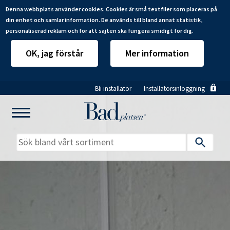
Denna webbplats använder cookies. Cookies är små textfiler som placeras på
din enhet och samlar information. De används till bland annat statistik,
personaliserad reklam och för att sajten ska fungera smidigt för dig.
OK, jag förstår
Mer information
Hoppa
Bli installatör
Installatörsinloggning
till
huvudinnehåll
Mitt badrum
Installatörer
Produkter
Se alla