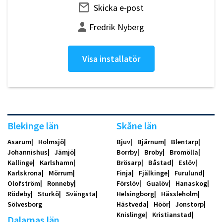
Skicka e-post
Fredrik Nyberg
Visa installatör
Blekinge län
Skåne län
Asarum
Holmsjö
Bjuv
Bjärnum
Blentarp
Johannishus
Jämjö
Borrby
Broby
Bromölla
Kallinge
Karlshamn
Brösarp
Båstad
Eslöv
Karlskrona
Mörrum
Finja
Fjälkinge
Furulund
Olofström
Ronneby
Förslöv
Gualöv
Hanaskog
Rödeby
Sturkö
Svängsta
Helsingborg
Hässleholm
Sölvesborg
Hästveda
Höör
Jonstorp
Knislinge
Kristianstad
Dalarnas län