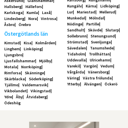
Karlsborg
Kungshamn
Askersund
Glanshammar
Kungälv
Kärna
Lidköping
Hallsberg
Hällefors
Lur
Mariestad
Mellerud
Karlskoga
Kumla
Laxå
Munkedal
Mölndal
Lindesberg
Nora
Vintrosa
Nödinge
Partille
Åsbro
Örebro
Sandhult
Skövde
Slutarp
Östergötlands län
Sollebrunn
Stenungsund
Strömstad
Svenljunga
Kimstad
Kisa
Kolmården
Sävedalen
Tanumshede
Linghem
Linköping
Tidaholm
Trollhättan
Ljungsbro
Uddevalla
Ulricehamn
Ljusfallshammar
Mjölby
Varekil
Vargön
Vedum
Motala
Norrköping
Vårgårda
Vänersborg
Rimforsa
Skänninge
Väring
Västra frölunda
Skärblacka
Söderköping
Ytterby
Älvängen
Öckerö
Tjällmo
Valdemarsvik
Vikbolandet
Vikingstad
Ydre
Åby
Åtvidaberg
Ödeshög