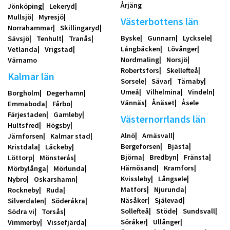
Årjäng
Jönköping
Lekeryd
Mullsjö
Myresjö
Västerbottens län
Norrahammar
Skillingaryd
Byske
Gunnarn
Lycksele
Sävsjö
Tenhult
Tranås
Långbäcken
Lövånger
Vetlanda
Vrigstad
Nordmaling
Norsjö
Värnamo
Robertsfors
Skellefteå
Kalmar län
Sorsele
Sävar
Tärnaby
Umeå
Vilhelmina
Vindeln
Borgholm
Degerhamn
Vännäs
Ånäset
Åsele
Emmaboda
Fårbo
Färjestaden
Gamleby
Västernorrlands län
Hultsfred
Högsby
Alnö
Arnäsvall
Järnforsen
Kalmar stad
Bergeforsen
Bjästa
Kristdala
Läckeby
Björna
Bredbyn
Fränsta
Löttorp
Mönsterås
Härnösand
Kramfors
Mörbylånga
Mörlunda
Kvissleby
Långsele
Nybro
Oskarshamn
Matfors
Njurunda
Rockneby
Ruda
Näsåker
Själevad
Silverdalen
Söderåkra
Sollefteå
Stöde
Sundsvall
Södra vi
Torsås
Söråker
Ullånger
Vimmerby
Vissefjärda