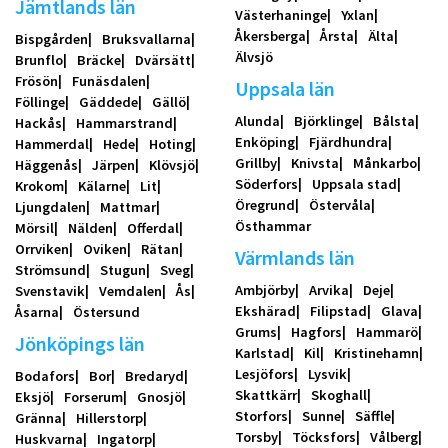
Jämtlands län
Västerhaninge
Yxlan
Åkersberga
Årsta
Älta
Bispgården
Bruksvallarna
Älvsjö
Brunflo
Bräcke
Dvärsätt
Frösön
Funäsdalen
Uppsala län
Föllinge
Gäddede
Gällö
Alunda
Björklinge
Bålsta
Hackås
Hammarstrand
Enköping
Fjärdhundra
Hammerdal
Hede
Hoting
Grillby
Knivsta
Månkarbo
Häggenås
Järpen
Klövsjö
Söderfors
Uppsala stad
Krokom
Kälarne
Lit
Öregrund
Östervåla
Ljungdalen
Mattmar
Östhammar
Mörsil
Nälden
Offerdal
Orrviken
Oviken
Rätan
Värmlands län
Strömsund
Stugun
Sveg
Ambjörby
Arvika
Deje
Svenstavik
Vemdalen
Ås
Ekshärad
Filipstad
Glava
Åsarna
Östersund
Grums
Hagfors
Hammarö
Jönköpings län
Karlstad
Kil
Kristinehamn
Lesjöfors
Lysvik
Bodafors
Bor
Bredaryd
Skattkärr
Skoghall
Eksjö
Forserum
Gnosjö
Storfors
Sunne
Säffle
Gränna
Hillerstorp
Torsby
Töcksfors
Vålberg
Huskvarna
Ingatorp