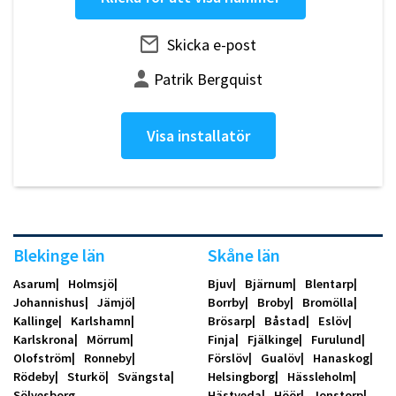
Skicka e-post
Patrik Bergquist
Visa installatör
Blekinge län
Skåne län
Asarum
Holmsjö
Bjuv
Bjärnum
Blentarp
Johannishus
Jämjö
Borrby
Broby
Bromölla
Kallinge
Karlshamn
Brösarp
Båstad
Eslöv
Karlskrona
Mörrum
Finja
Fjälkinge
Furulund
Olofström
Ronneby
Förslöv
Gualöv
Hanaskog
Rödeby
Sturkö
Svängsta
Helsingborg
Hässleholm
Sölvesborg
Hästveda
Höör
Jonstorp