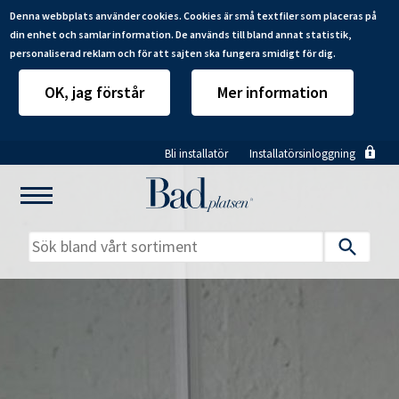
Denna webbplats använder cookies. Cookies är små textfiler som placeras på
din enhet och samlar information. De används till bland annat statistik,
personaliserad reklam och för att sajten ska fungera smidigt för dig.
OK, jag förstår
Mer information
Hoppa
Bli installatör
Installatörsinloggning
till
huvudinnehåll
Mitt badrum
Installatörer
Produkter
Se alla