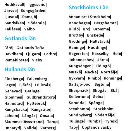
Hudiksvall
Iggesund
Stockholms Län
Järvsö
Kungsgården
Ljusdal
Ramsjö
Annan ort i Stockholm
Sandviken
Söderala
Bandhagen
Bergshamra
Tallåsen
Valbo
Blidö
Bro
Bromma
Brottby
Enskede
Gotlands län
Grödinge
Hallstavik
Haninge
Huddinge
Fårö
Gotlands Tofta
Hägersten
Hässelby
Hölö
Havdhem
Ljugarn
Lärbro
Johanneshov
Järna
Romakloster
Visby
Kungsängen
Lidingö
Hallands län
Muskö
Nacka
Norrtälje
Nykvarn
Rimbo
Rönninge
Eldsberga
Falkenberg
Saltsjö-boo
Sigtuna
Fegen
Fjärås
Frillesås
Skarpnäck
Skogås
Skå
Genevad
Getinge
Sollentuna
Solna
Glommen
Gullbrandstorp
Sorunda
Spånga
Halmstad
Hyltebruk
Stenhamra
Stockholm
Kungsbacka
Kungsäter
Sundbyberg
Södertälje
Laholm
Långås
Onsala
Tullinge
Tumba
Tyresö
Skummeslövsstrand
Torup
Täby
Upplands väsby
Unnaryd
Vallda
Varberg