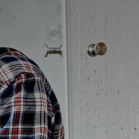
Badrumstips
Om Badplatsen
3D-badrum
Våra varumärken