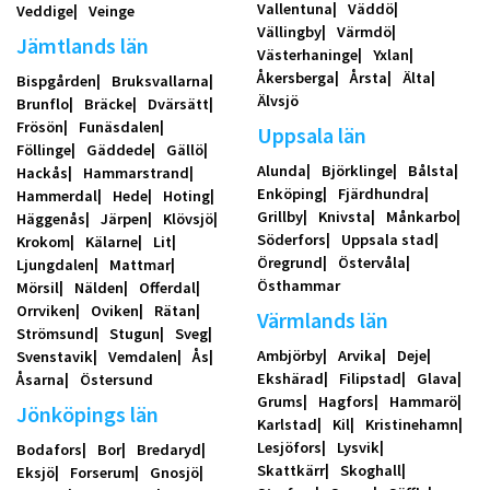
Vallentuna
Väddö
Veddige
Veinge
Vällingby
Värmdö
Jämtlands län
Västerhaninge
Yxlan
Åkersberga
Årsta
Älta
Bispgården
Bruksvallarna
Älvsjö
Brunflo
Bräcke
Dvärsätt
Frösön
Funäsdalen
Uppsala län
Föllinge
Gäddede
Gällö
Alunda
Björklinge
Bålsta
Hackås
Hammarstrand
Enköping
Fjärdhundra
Hammerdal
Hede
Hoting
Grillby
Knivsta
Månkarbo
Häggenås
Järpen
Klövsjö
Söderfors
Uppsala stad
Krokom
Kälarne
Lit
Öregrund
Östervåla
Ljungdalen
Mattmar
Östhammar
Mörsil
Nälden
Offerdal
Orrviken
Oviken
Rätan
Värmlands län
Strömsund
Stugun
Sveg
Ambjörby
Arvika
Deje
Svenstavik
Vemdalen
Ås
Ekshärad
Filipstad
Glava
Åsarna
Östersund
Grums
Hagfors
Hammarö
Jönköpings län
Karlstad
Kil
Kristinehamn
Lesjöfors
Lysvik
Bodafors
Bor
Bredaryd
Skattkärr
Skoghall
Eksjö
Forserum
Gnosjö