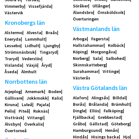
Söråker
Ullånger
Vimmerby
Vissefjärda
Älandsbro
Örnsköldsvik
Västervik
Överturingen
Kronobergs län
Västmanlands län
Alstermo
Alvesta
Braås
Arboga
Fagersta
Eneryda
Lammhult
Hallstahammar
Kolbäck
Lessebo
Lidhult
Ljungby
Köping
Morgongåva
Strömsnäsbruk
Tingsryd
Norberg
Sala
Salbohed
Traryd
Vederslöv
Skinnskatteberg
Vislanda
Växjö
Åryd
Surahammar
Vittinge
Åseda
Älmhult
Västerås
Norrbottens län
Västra Götalands län
Arjeplog
Arnemark
Boden
Alafors
Alingsås
Billdal
Gällivare
Jokkmokk
Kalix
Borås
Brålanda
Brämhult
Kiruna
Luleå
Pajala
Dingle
Ellös
Falköping
Pello
Piteå
Roknäs
Fjällbacka
Grebbestad
Vistträsk
Vittangi
Gråbo
Gällstad
Göteborg
Älvsbyn
Överkalix
Hamburgsund
Henån
Övertorneå
Hindås
Hisings backa
Hjo