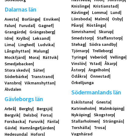
Knislinge
Kristianstad
Dalarnas län
Kävlinge
Lomma
Lund
Lönsboda
Malmö
Osby
Avesta
Borlänge
Enviken
Påarp
Röstånga
Falun
Furudal
Gagnef
Simrishamn
Skurup
Grangärde
Grängesberg
Smedstorp
Staffanstorp
Idre
Krylbo
Leksand
Stehag
Södra sandby
Lima
Linghed
Ludvika
Tjörnarp
Trelleborg
Långshyttan
Malung
Tyringe
Veberöd
Vellinge
Mockfjärd
Mora
Rättvik
Vinslöv
Ystad
Åkarp
Smedjebacken
Åstorp
Ängelholm
Stora skedvi
Säter
Ödåkra
Önnestad
Söderbärke
Transtrand
Örkelljunga
Vansbro
Vikmanshyttan
Älvdalen
Södermanlands län
Gävleborgs län
Eskilstuna
Gnesta
Katrineholm
Malmköping
Arbrå
Bergby
Bergsjö
Nyköping
Skogstorp
Bergvik
Delsbo
Forsa
Stallarholmen
Strängnäs
Forsbacka
Furuvik
Färila
Torshälla
Trosa
Gävle
Hamrångefjärden
Vagnhärad
Hedesunda
Hofors