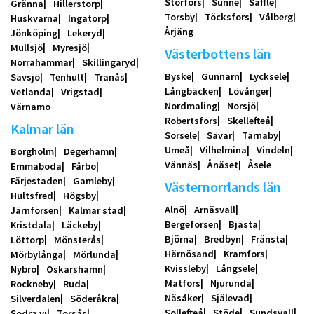
Storfors
Sunne
Säffle
Gränna
Hillerstorp
Torsby
Töcksfors
Vålberg
Huskvarna
Ingatorp
Årjäng
Jönköping
Lekeryd
Mullsjö
Myresjö
Västerbottens län
Norrahammar
Skillingaryd
Byske
Gunnarn
Lycksele
Sävsjö
Tenhult
Tranås
Långbäcken
Lövånger
Vetlanda
Vrigstad
Nordmaling
Norsjö
Värnamo
Robertsfors
Skellefteå
Kalmar län
Sorsele
Sävar
Tärnaby
Umeå
Vilhelmina
Vindeln
Borgholm
Degerhamn
Vännäs
Ånäset
Åsele
Emmaboda
Fårbo
Färjestaden
Gamleby
Västernorrlands län
Hultsfred
Högsby
Alnö
Arnäsvall
Järnforsen
Kalmar stad
Bergeforsen
Bjästa
Kristdala
Läckeby
Björna
Bredbyn
Fränsta
Löttorp
Mönsterås
Härnösand
Kramfors
Mörbylånga
Mörlunda
Kvissleby
Långsele
Nybro
Oskarshamn
Matfors
Njurunda
Rockneby
Ruda
Näsåker
Själevad
Silverdalen
Söderåkra
Sollefteå
Stöde
Sundsvall
Södra vi
Torsås