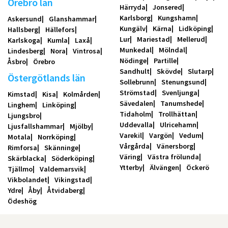
Örebro län
Härryda
Jonsered
Karlsborg
Kungshamn
Askersund
Glanshammar
Kungälv
Kärna
Lidköping
Hallsberg
Hällefors
Lur
Mariestad
Mellerud
Karlskoga
Kumla
Laxå
Munkedal
Mölndal
Lindesberg
Nora
Vintrosa
Nödinge
Partille
Åsbro
Örebro
Sandhult
Skövde
Slutarp
Östergötlands län
Sollebrunn
Stenungsund
Strömstad
Svenljunga
Kimstad
Kisa
Kolmården
Sävedalen
Tanumshede
Linghem
Linköping
Tidaholm
Trollhättan
Ljungsbro
Uddevalla
Ulricehamn
Ljusfallshammar
Mjölby
Varekil
Vargön
Vedum
Motala
Norrköping
Vårgårda
Vänersborg
Rimforsa
Skänninge
Väring
Västra frölunda
Skärblacka
Söderköping
Ytterby
Älvängen
Öckerö
Tjällmo
Valdemarsvik
Vikbolandet
Vikingstad
Ydre
Åby
Åtvidaberg
Ödeshög