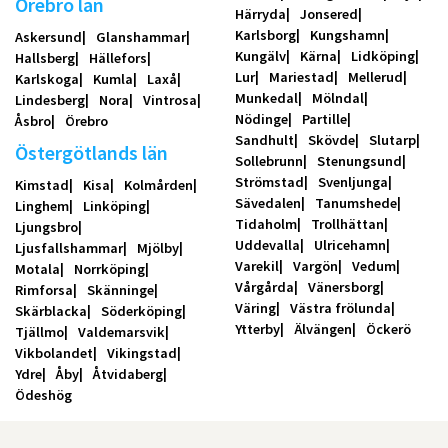
Örebro län
Härryda
Jonsered
Karlsborg
Kungshamn
Askersund
Glanshammar
Kungälv
Kärna
Lidköping
Hallsberg
Hällefors
Lur
Mariestad
Mellerud
Karlskoga
Kumla
Laxå
Munkedal
Mölndal
Lindesberg
Nora
Vintrosa
Nödinge
Partille
Åsbro
Örebro
Sandhult
Skövde
Slutarp
Östergötlands län
Sollebrunn
Stenungsund
Strömstad
Svenljunga
Kimstad
Kisa
Kolmården
Sävedalen
Tanumshede
Linghem
Linköping
Tidaholm
Trollhättan
Ljungsbro
Uddevalla
Ulricehamn
Ljusfallshammar
Mjölby
Varekil
Vargön
Vedum
Motala
Norrköping
Vårgårda
Vänersborg
Rimforsa
Skänninge
Väring
Västra frölunda
Skärblacka
Söderköping
Ytterby
Älvängen
Öckerö
Tjällmo
Valdemarsvik
Vikbolandet
Vikingstad
Ydre
Åby
Åtvidaberg
Ödeshög