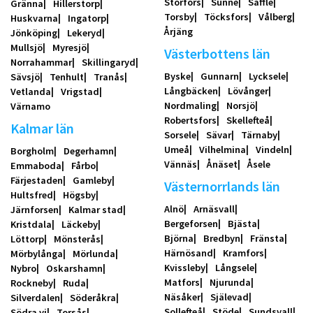
Storfors
Sunne
Säffle
Gränna
Hillerstorp
Torsby
Töcksfors
Vålberg
Huskvarna
Ingatorp
Årjäng
Jönköping
Lekeryd
Mullsjö
Myresjö
Västerbottens län
Norrahammar
Skillingaryd
Byske
Gunnarn
Lycksele
Sävsjö
Tenhult
Tranås
Långbäcken
Lövånger
Vetlanda
Vrigstad
Nordmaling
Norsjö
Värnamo
Robertsfors
Skellefteå
Kalmar län
Sorsele
Sävar
Tärnaby
Umeå
Vilhelmina
Vindeln
Borgholm
Degerhamn
Vännäs
Ånäset
Åsele
Emmaboda
Fårbo
Färjestaden
Gamleby
Västernorrlands län
Hultsfred
Högsby
Alnö
Arnäsvall
Järnforsen
Kalmar stad
Bergeforsen
Bjästa
Kristdala
Läckeby
Björna
Bredbyn
Fränsta
Löttorp
Mönsterås
Härnösand
Kramfors
Mörbylånga
Mörlunda
Kvissleby
Långsele
Nybro
Oskarshamn
Matfors
Njurunda
Rockneby
Ruda
Näsåker
Själevad
Silverdalen
Söderåkra
Sollefteå
Stöde
Sundsvall
Södra vi
Torsås