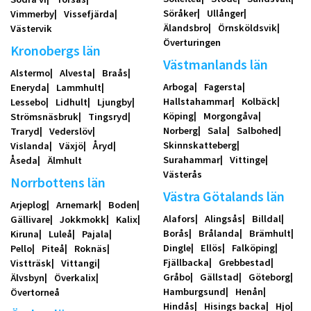
Söråker
Ullånger
Vimmerby
Vissefjärda
Älandsbro
Örnsköldsvik
Västervik
Överturingen
Kronobergs län
Västmanlands län
Alstermo
Alvesta
Braås
Arboga
Fagersta
Eneryda
Lammhult
Hallstahammar
Kolbäck
Lessebo
Lidhult
Ljungby
Köping
Morgongåva
Strömsnäsbruk
Tingsryd
Norberg
Sala
Salbohed
Traryd
Vederslöv
Skinnskatteberg
Vislanda
Växjö
Åryd
Surahammar
Vittinge
Åseda
Älmhult
Västerås
Norrbottens län
Västra Götalands län
Arjeplog
Arnemark
Boden
Alafors
Alingsås
Billdal
Gällivare
Jokkmokk
Kalix
Borås
Brålanda
Brämhult
Kiruna
Luleå
Pajala
Dingle
Ellös
Falköping
Pello
Piteå
Roknäs
Fjällbacka
Grebbestad
Vistträsk
Vittangi
Gråbo
Gällstad
Göteborg
Älvsbyn
Överkalix
Hamburgsund
Henån
Övertorneå
Hindås
Hisings backa
Hjo