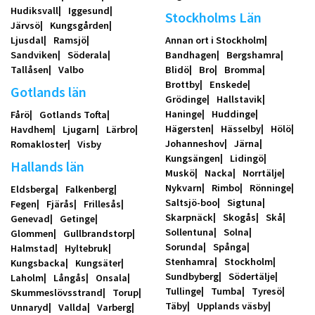
Hudiksvall
Iggesund
Stockholms Län
Järvsö
Kungsgården
Ljusdal
Ramsjö
Annan ort i Stockholm
Sandviken
Söderala
Bandhagen
Bergshamra
Tallåsen
Valbo
Blidö
Bro
Bromma
Brottby
Enskede
Gotlands län
Grödinge
Hallstavik
Haninge
Huddinge
Fårö
Gotlands Tofta
Hägersten
Hässelby
Hölö
Havdhem
Ljugarn
Lärbro
Johanneshov
Järna
Romakloster
Visby
Kungsängen
Lidingö
Hallands län
Muskö
Nacka
Norrtälje
Nykvarn
Rimbo
Rönninge
Eldsberga
Falkenberg
Saltsjö-boo
Sigtuna
Fegen
Fjärås
Frillesås
Skarpnäck
Skogås
Skå
Genevad
Getinge
Sollentuna
Solna
Glommen
Gullbrandstorp
Sorunda
Spånga
Halmstad
Hyltebruk
Stenhamra
Stockholm
Kungsbacka
Kungsäter
Sundbyberg
Södertälje
Laholm
Långås
Onsala
Tullinge
Tumba
Tyresö
Skummeslövsstrand
Torup
Täby
Upplands väsby
Unnaryd
Vallda
Varberg