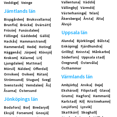
Vallentuna
Väddö
Veddige
Veinge
Vällingby
Värmdö
Jämtlands län
Västerhaninge
Yxlan
Åkersberga
Årsta
Älta
Bispgården
Bruksvallarna
Älvsjö
Brunflo
Bräcke
Dvärsätt
Frösön
Funäsdalen
Uppsala län
Föllinge
Gäddede
Gällö
Alunda
Björklinge
Bålsta
Hackås
Hammarstrand
Enköping
Fjärdhundra
Hammerdal
Hede
Hoting
Grillby
Knivsta
Månkarbo
Häggenås
Järpen
Klövsjö
Söderfors
Uppsala stad
Krokom
Kälarne
Lit
Öregrund
Östervåla
Ljungdalen
Mattmar
Östhammar
Mörsil
Nälden
Offerdal
Orrviken
Oviken
Rätan
Värmlands län
Strömsund
Stugun
Sveg
Ambjörby
Arvika
Deje
Svenstavik
Vemdalen
Ås
Ekshärad
Filipstad
Glava
Åsarna
Östersund
Grums
Hagfors
Hammarö
Jönköpings län
Karlstad
Kil
Kristinehamn
Lesjöfors
Lysvik
Bodafors
Bor
Bredaryd
Skattkärr
Skoghall
Eksjö
Forserum
Gnosjö