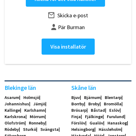
Skicka e-post
Pär Burman
Visa installatör
Blekinge län
Skåne län
Asarum
Holmsjö
Bjuv
Bjärnum
Blentarp
Johannishus
Jämjö
Borrby
Broby
Bromölla
Kallinge
Karlshamn
Brösarp
Båstad
Eslöv
Karlskrona
Mörrum
Finja
Fjälkinge
Furulund
Olofström
Ronneby
Förslöv
Gualöv
Hanaskog
Rödeby
Sturkö
Svängsta
Helsingborg
Hässleholm
Sölvesborg
Hästveda
Höör
Jonstorp