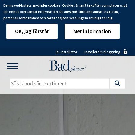
Denna webbplats använder cookies. Cookies är små textfiler som placeras på
din enhet och samlar information. De används till bland annat statistik,
personaliserad reklam och för att sajten ska fungera smidigt för dig.
OK, jag förstår
Mer information
Hoppa
Bli installatör
Installatörsinloggning
till
huvudinnehåll
Mitt badrum
Installatörer
Produkter
Se alla