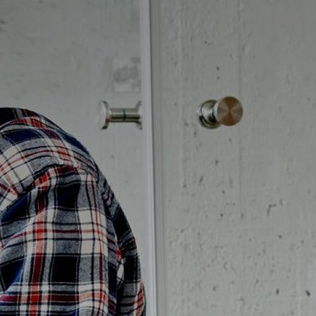
Badrumstips
Om Badplatsen
3D-badrum
Våra varumärken