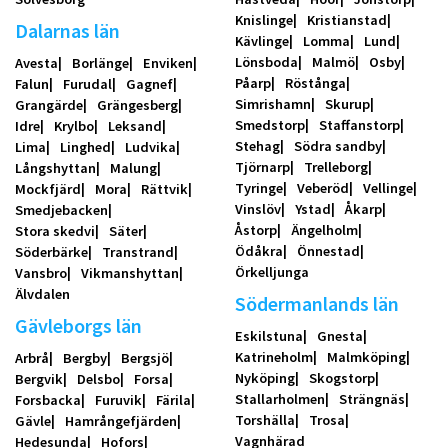
Knislinge
Kristianstad
Dalarnas län
Kävlinge
Lomma
Lund
Lönsboda
Malmö
Osby
Avesta
Borlänge
Enviken
Påarp
Röstånga
Falun
Furudal
Gagnef
Simrishamn
Skurup
Grangärde
Grängesberg
Smedstorp
Staffanstorp
Idre
Krylbo
Leksand
Stehag
Södra sandby
Lima
Linghed
Ludvika
Tjörnarp
Trelleborg
Långshyttan
Malung
Tyringe
Veberöd
Vellinge
Mockfjärd
Mora
Rättvik
Vinslöv
Ystad
Åkarp
Smedjebacken
Åstorp
Ängelholm
Stora skedvi
Säter
Ödåkra
Önnestad
Söderbärke
Transtrand
Örkelljunga
Vansbro
Vikmanshyttan
Älvdalen
Södermanlands län
Gävleborgs län
Eskilstuna
Gnesta
Katrineholm
Malmköping
Arbrå
Bergby
Bergsjö
Nyköping
Skogstorp
Bergvik
Delsbo
Forsa
Stallarholmen
Strängnäs
Forsbacka
Furuvik
Färila
Torshälla
Trosa
Gävle
Hamrångefjärden
Vagnhärad
Hedesunda
Hofors