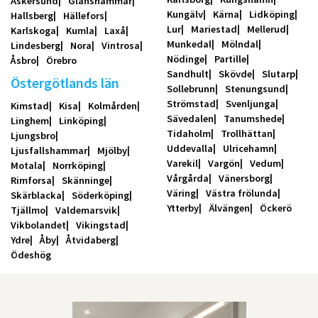
Askersund
Glanshammar
Kungälv
Kärna
Lidköping
Hallsberg
Hällefors
Lur
Mariestad
Mellerud
Karlskoga
Kumla
Laxå
Munkedal
Mölndal
Lindesberg
Nora
Vintrosa
Nödinge
Partille
Åsbro
Örebro
Sandhult
Skövde
Slutarp
Östergötlands län
Sollebrunn
Stenungsund
Strömstad
Svenljunga
Kimstad
Kisa
Kolmården
Sävedalen
Tanumshede
Linghem
Linköping
Tidaholm
Trollhättan
Ljungsbro
Uddevalla
Ulricehamn
Ljusfallshammar
Mjölby
Varekil
Vargön
Vedum
Motala
Norrköping
Vårgårda
Vänersborg
Rimforsa
Skänninge
Väring
Västra frölunda
Skärblacka
Söderköping
Ytterby
Älvängen
Öckerö
Tjällmo
Valdemarsvik
Vikbolandet
Vikingstad
Ydre
Åby
Åtvidaberg
Ödeshög