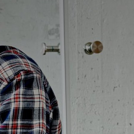
Badrumstips
Om Badplatsen
3D-badrum
Våra varumärken