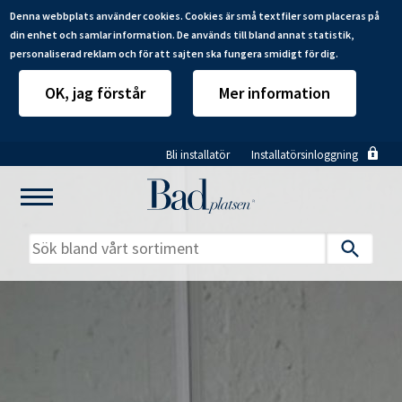
Denna webbplats använder cookies. Cookies är små textfiler som placeras på
din enhet och samlar information. De används till bland annat statistik,
personaliserad reklam och för att sajten ska fungera smidigt för dig.
OK, jag förstår
Mer information
Hoppa
Bli installatör
Installatörsinloggning
till
huvudinnehåll
Mitt badrum
Installatörer
Produkter
Se alla