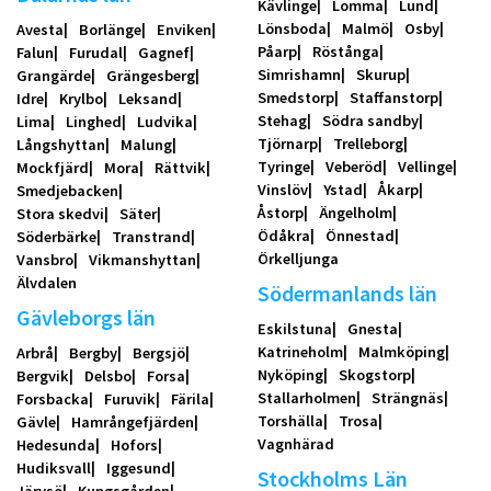
Kävlinge
Lomma
Lund
Lönsboda
Malmö
Osby
Avesta
Borlänge
Enviken
Påarp
Röstånga
Falun
Furudal
Gagnef
Simrishamn
Skurup
Grangärde
Grängesberg
Smedstorp
Staffanstorp
Idre
Krylbo
Leksand
Stehag
Södra sandby
Lima
Linghed
Ludvika
Tjörnarp
Trelleborg
Långshyttan
Malung
Tyringe
Veberöd
Vellinge
Mockfjärd
Mora
Rättvik
Vinslöv
Ystad
Åkarp
Smedjebacken
Åstorp
Ängelholm
Stora skedvi
Säter
Ödåkra
Önnestad
Söderbärke
Transtrand
Örkelljunga
Vansbro
Vikmanshyttan
Älvdalen
Södermanlands län
Gävleborgs län
Eskilstuna
Gnesta
Katrineholm
Malmköping
Arbrå
Bergby
Bergsjö
Nyköping
Skogstorp
Bergvik
Delsbo
Forsa
Stallarholmen
Strängnäs
Forsbacka
Furuvik
Färila
Torshälla
Trosa
Gävle
Hamrångefjärden
Vagnhärad
Hedesunda
Hofors
Hudiksvall
Iggesund
Stockholms Län