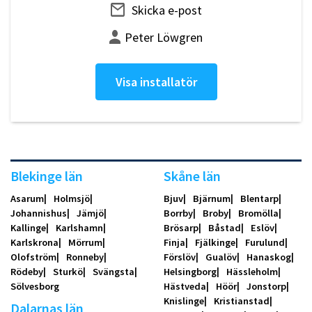
Skicka e-post
Peter Löwgren
Visa installatör
Blekinge län
Skåne län
Asarum
Holmsjö
Bjuv
Bjärnum
Blentarp
Johannishus
Jämjö
Borrby
Broby
Bromölla
Kallinge
Karlshamn
Brösarp
Båstad
Eslöv
Karlskrona
Mörrum
Finja
Fjälkinge
Furulund
Olofström
Ronneby
Förslöv
Gualöv
Hanaskog
Rödeby
Sturkö
Svängsta
Helsingborg
Hässleholm
Sölvesborg
Hästveda
Höör
Jonstorp
Knislinge
Kristianstad
Dalarnas län