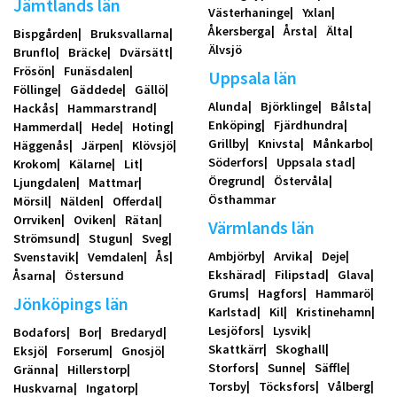
Jämtlands län
Västerhaninge
Yxlan
Åkersberga
Årsta
Älta
Bispgården
Bruksvallarna
Älvsjö
Brunflo
Bräcke
Dvärsätt
Frösön
Funäsdalen
Uppsala län
Föllinge
Gäddede
Gällö
Alunda
Björklinge
Bålsta
Hackås
Hammarstrand
Enköping
Fjärdhundra
Hammerdal
Hede
Hoting
Grillby
Knivsta
Månkarbo
Häggenås
Järpen
Klövsjö
Söderfors
Uppsala stad
Krokom
Kälarne
Lit
Öregrund
Östervåla
Ljungdalen
Mattmar
Östhammar
Mörsil
Nälden
Offerdal
Orrviken
Oviken
Rätan
Värmlands län
Strömsund
Stugun
Sveg
Ambjörby
Arvika
Deje
Svenstavik
Vemdalen
Ås
Ekshärad
Filipstad
Glava
Åsarna
Östersund
Grums
Hagfors
Hammarö
Jönköpings län
Karlstad
Kil
Kristinehamn
Lesjöfors
Lysvik
Bodafors
Bor
Bredaryd
Skattkärr
Skoghall
Eksjö
Forserum
Gnosjö
Storfors
Sunne
Säffle
Gränna
Hillerstorp
Torsby
Töcksfors
Vålberg
Huskvarna
Ingatorp