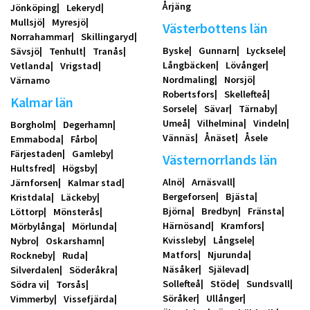
Årjäng
Jönköping
Lekeryd
Mullsjö
Myresjö
Västerbottens län
Norrahammar
Skillingaryd
Byske
Gunnarn
Lycksele
Sävsjö
Tenhult
Tranås
Långbäcken
Lövånger
Vetlanda
Vrigstad
Nordmaling
Norsjö
Värnamo
Robertsfors
Skellefteå
Kalmar län
Sorsele
Sävar
Tärnaby
Umeå
Vilhelmina
Vindeln
Borgholm
Degerhamn
Vännäs
Ånäset
Åsele
Emmaboda
Fårbo
Färjestaden
Gamleby
Västernorrlands län
Hultsfred
Högsby
Alnö
Arnäsvall
Järnforsen
Kalmar stad
Bergeforsen
Bjästa
Kristdala
Läckeby
Björna
Bredbyn
Fränsta
Löttorp
Mönsterås
Härnösand
Kramfors
Mörbylånga
Mörlunda
Kvissleby
Långsele
Nybro
Oskarshamn
Matfors
Njurunda
Rockneby
Ruda
Näsåker
Själevad
Silverdalen
Söderåkra
Sollefteå
Stöde
Sundsvall
Södra vi
Torsås
Söråker
Ullånger
Vimmerby
Vissefjärda