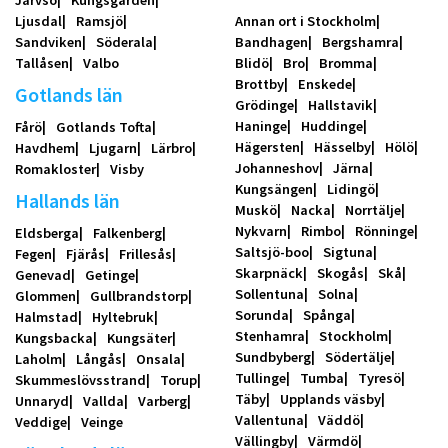
Järvsö
Kungsgården
Ljusdal
Ramsjö
Annan ort i Stockholm
Sandviken
Söderala
Bandhagen
Bergshamra
Tallåsen
Valbo
Blidö
Bro
Bromma
Brottby
Enskede
Gotlands län
Grödinge
Hallstavik
Haninge
Huddinge
Fårö
Gotlands Tofta
Hägersten
Hässelby
Hölö
Havdhem
Ljugarn
Lärbro
Johanneshov
Järna
Romakloster
Visby
Kungsängen
Lidingö
Hallands län
Muskö
Nacka
Norrtälje
Nykvarn
Rimbo
Rönninge
Eldsberga
Falkenberg
Saltsjö-boo
Sigtuna
Fegen
Fjärås
Frillesås
Skarpnäck
Skogås
Skå
Genevad
Getinge
Sollentuna
Solna
Glommen
Gullbrandstorp
Sorunda
Spånga
Halmstad
Hyltebruk
Stenhamra
Stockholm
Kungsbacka
Kungsäter
Sundbyberg
Södertälje
Laholm
Långås
Onsala
Tullinge
Tumba
Tyresö
Skummeslövsstrand
Torup
Täby
Upplands väsby
Unnaryd
Vallda
Varberg
Vallentuna
Väddö
Veddige
Veinge
Vällingby
Värmdö