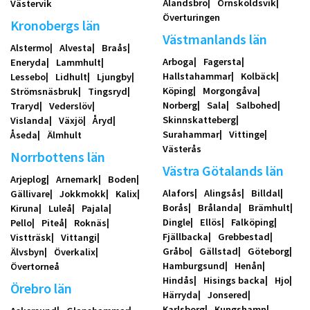
Älandsbro
Örnsköldsvik
Västervik
Överturingen
Kronobergs län
Västmanlands län
Alstermo
Alvesta
Braås
Arboga
Fagersta
Eneryda
Lammhult
Hallstahammar
Kolbäck
Lessebo
Lidhult
Ljungby
Köping
Morgongåva
Strömsnäsbruk
Tingsryd
Norberg
Sala
Salbohed
Traryd
Vederslöv
Skinnskatteberg
Vislanda
Växjö
Åryd
Surahammar
Vittinge
Åseda
Älmhult
Västerås
Norrbottens län
Västra Götalands län
Arjeplog
Arnemark
Boden
Alafors
Alingsås
Billdal
Gällivare
Jokkmokk
Kalix
Borås
Brålanda
Brämhult
Kiruna
Luleå
Pajala
Dingle
Ellös
Falköping
Pello
Piteå
Roknäs
Fjällbacka
Grebbestad
Vistträsk
Vittangi
Gråbo
Gällstad
Göteborg
Älvsbyn
Överkalix
Hamburgsund
Henån
Övertorneå
Hindås
Hisings backa
Hjo
Örebro län
Härryda
Jonsered
Karlsborg
Kungshamn