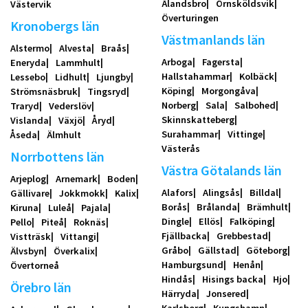
Älandsbro
Örnsköldsvik
Västervik
Överturingen
Kronobergs län
Västmanlands län
Alstermo
Alvesta
Braås
Arboga
Fagersta
Eneryda
Lammhult
Hallstahammar
Kolbäck
Lessebo
Lidhult
Ljungby
Köping
Morgongåva
Strömsnäsbruk
Tingsryd
Norberg
Sala
Salbohed
Traryd
Vederslöv
Skinnskatteberg
Vislanda
Växjö
Åryd
Surahammar
Vittinge
Åseda
Älmhult
Västerås
Norrbottens län
Västra Götalands län
Arjeplog
Arnemark
Boden
Alafors
Alingsås
Billdal
Gällivare
Jokkmokk
Kalix
Borås
Brålanda
Brämhult
Kiruna
Luleå
Pajala
Dingle
Ellös
Falköping
Pello
Piteå
Roknäs
Fjällbacka
Grebbestad
Vistträsk
Vittangi
Gråbo
Gällstad
Göteborg
Älvsbyn
Överkalix
Hamburgsund
Henån
Övertorneå
Hindås
Hisings backa
Hjo
Örebro län
Härryda
Jonsered