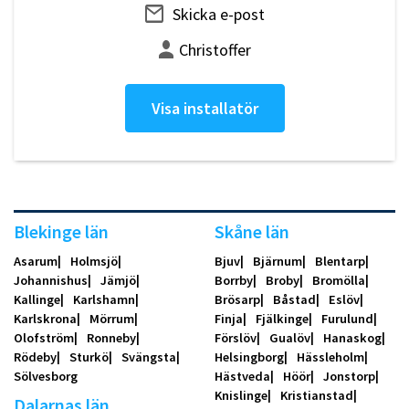
Skicka e-post
Christoffer
Visa installatör
Blekinge län
Skåne län
Asarum
Holmsjö
Bjuv
Bjärnum
Blentarp
Johannishus
Jämjö
Borrby
Broby
Bromölla
Kallinge
Karlshamn
Brösarp
Båstad
Eslöv
Karlskrona
Mörrum
Finja
Fjälkinge
Furulund
Olofström
Ronneby
Förslöv
Gualöv
Hanaskog
Rödeby
Sturkö
Svängsta
Helsingborg
Hässleholm
Sölvesborg
Hästveda
Höör
Jonstorp
Knislinge
Kristianstad
Dalarnas län