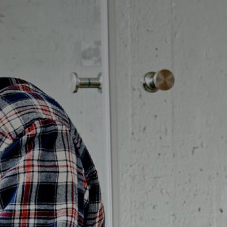
Badrumstips
Om Badplatsen
3D-badrum
Våra varumärken