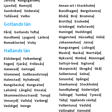
Järvsö
Kungsgården
Ljusdal
Ramsjö
Annan ort i Stockholm
Sandviken
Söderala
Bandhagen
Bergshamra
Tallåsen
Valbo
Blidö
Bro
Bromma
Brottby
Enskede
Gotlands län
Grödinge
Hallstavik
Haninge
Huddinge
Fårö
Gotlands Tofta
Hägersten
Hässelby
Hölö
Havdhem
Ljugarn
Lärbro
Johanneshov
Järna
Romakloster
Visby
Kungsängen
Lidingö
Hallands län
Muskö
Nacka
Norrtälje
Nykvarn
Rimbo
Rönninge
Eldsberga
Falkenberg
Saltsjö-boo
Sigtuna
Fegen
Fjärås
Frillesås
Skarpnäck
Skogås
Skå
Genevad
Getinge
Sollentuna
Solna
Glommen
Gullbrandstorp
Sorunda
Spånga
Halmstad
Hyltebruk
Stenhamra
Stockholm
Kungsbacka
Kungsäter
Sundbyberg
Södertälje
Laholm
Långås
Onsala
Tullinge
Tumba
Tyresö
Skummeslövsstrand
Torup
Täby
Upplands väsby
Unnaryd
Vallda
Varberg
Vallentuna
Väddö
Veddige
Veinge
Vällingby
Värmdö