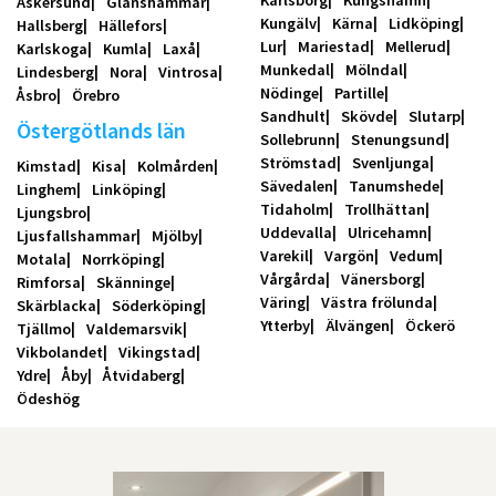
Karlsborg
Kungshamn
Askersund
Glanshammar
Kungälv
Kärna
Lidköping
Hallsberg
Hällefors
Lur
Mariestad
Mellerud
Karlskoga
Kumla
Laxå
Munkedal
Mölndal
Lindesberg
Nora
Vintrosa
Nödinge
Partille
Åsbro
Örebro
Sandhult
Skövde
Slutarp
Östergötlands län
Sollebrunn
Stenungsund
Strömstad
Svenljunga
Kimstad
Kisa
Kolmården
Sävedalen
Tanumshede
Linghem
Linköping
Tidaholm
Trollhättan
Ljungsbro
Uddevalla
Ulricehamn
Ljusfallshammar
Mjölby
Varekil
Vargön
Vedum
Motala
Norrköping
Vårgårda
Vänersborg
Rimforsa
Skänninge
Väring
Västra frölunda
Skärblacka
Söderköping
Ytterby
Älvängen
Öckerö
Tjällmo
Valdemarsvik
Vikbolandet
Vikingstad
Ydre
Åby
Åtvidaberg
Ödeshög