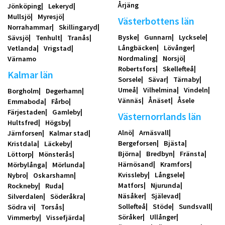
Årjäng
Jönköping
Lekeryd
Mullsjö
Myresjö
Västerbottens län
Norrahammar
Skillingaryd
Byske
Gunnarn
Lycksele
Sävsjö
Tenhult
Tranås
Långbäcken
Lövånger
Vetlanda
Vrigstad
Nordmaling
Norsjö
Värnamo
Robertsfors
Skellefteå
Kalmar län
Sorsele
Sävar
Tärnaby
Umeå
Vilhelmina
Vindeln
Borgholm
Degerhamn
Vännäs
Ånäset
Åsele
Emmaboda
Fårbo
Färjestaden
Gamleby
Västernorrlands län
Hultsfred
Högsby
Alnö
Arnäsvall
Järnforsen
Kalmar stad
Bergeforsen
Bjästa
Kristdala
Läckeby
Björna
Bredbyn
Fränsta
Löttorp
Mönsterås
Härnösand
Kramfors
Mörbylånga
Mörlunda
Kvissleby
Långsele
Nybro
Oskarshamn
Matfors
Njurunda
Rockneby
Ruda
Näsåker
Själevad
Silverdalen
Söderåkra
Sollefteå
Stöde
Sundsvall
Södra vi
Torsås
Söråker
Ullånger
Vimmerby
Vissefjärda