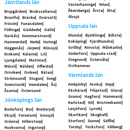
Jämtlands län
Västerhaninge
Yxlan
Åkersberga
Årsta
Älta
Bispgården
Bruksvallarna
Älvsjö
Brunflo
Bräcke
Dvärsätt
Frösön
Funäsdalen
Uppsala län
Föllinge
Gäddede
Gällö
Alunda
Björklinge
Bålsta
Hackås
Hammarstrand
Enköping
Fjärdhundra
Hammerdal
Hede
Hoting
Grillby
Knivsta
Månkarbo
Häggenås
Järpen
Klövsjö
Söderfors
Uppsala stad
Krokom
Kälarne
Lit
Öregrund
Östervåla
Ljungdalen
Mattmar
Östhammar
Mörsil
Nälden
Offerdal
Orrviken
Oviken
Rätan
Värmlands län
Strömsund
Stugun
Sveg
Ambjörby
Arvika
Deje
Svenstavik
Vemdalen
Ås
Ekshärad
Filipstad
Glava
Åsarna
Östersund
Grums
Hagfors
Hammarö
Jönköpings län
Karlstad
Kil
Kristinehamn
Lesjöfors
Lysvik
Bodafors
Bor
Bredaryd
Skattkärr
Skoghall
Eksjö
Forserum
Gnosjö
Storfors
Sunne
Säffle
Gränna
Hillerstorp
Torsby
Töcksfors
Vålberg
Huskvarna
Ingatorp