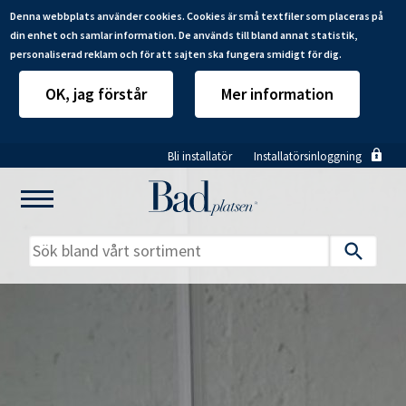
Denna webbplats använder cookies. Cookies är små textfiler som placeras på
din enhet och samlar information. De används till bland annat statistik,
personaliserad reklam och för att sajten ska fungera smidigt för dig.
OK, jag förstår
Mer information
Hoppa
Bli installatör
Installatörsinloggning
till
huvudinnehåll
Mitt badrum
Installatörer
Produkter
Se alla