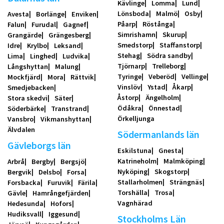
Kävlinge
Lomma
Lund
Lönsboda
Malmö
Osby
Avesta
Borlänge
Enviken
Påarp
Röstånga
Falun
Furudal
Gagnef
Simrishamn
Skurup
Grangärde
Grängesberg
Smedstorp
Staffanstorp
Idre
Krylbo
Leksand
Stehag
Södra sandby
Lima
Linghed
Ludvika
Tjörnarp
Trelleborg
Långshyttan
Malung
Tyringe
Veberöd
Vellinge
Mockfjärd
Mora
Rättvik
Vinslöv
Ystad
Åkarp
Smedjebacken
Åstorp
Ängelholm
Stora skedvi
Säter
Ödåkra
Önnestad
Söderbärke
Transtrand
Örkelljunga
Vansbro
Vikmanshyttan
Älvdalen
Södermanlands län
Gävleborgs län
Eskilstuna
Gnesta
Katrineholm
Malmköping
Arbrå
Bergby
Bergsjö
Nyköping
Skogstorp
Bergvik
Delsbo
Forsa
Stallarholmen
Strängnäs
Forsbacka
Furuvik
Färila
Torshälla
Trosa
Gävle
Hamrångefjärden
Vagnhärad
Hedesunda
Hofors
Hudiksvall
Iggesund
Stockholms Län