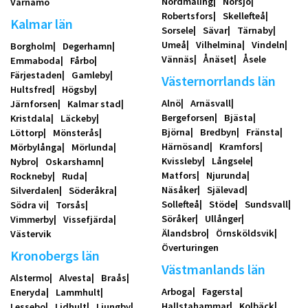
Nordmaling
Norsjö
Värnamo
Robertsfors
Skellefteå
Kalmar län
Sorsele
Sävar
Tärnaby
Umeå
Vilhelmina
Vindeln
Borgholm
Degerhamn
Vännäs
Ånäset
Åsele
Emmaboda
Fårbo
Färjestaden
Gamleby
Västernorrlands län
Hultsfred
Högsby
Alnö
Arnäsvall
Järnforsen
Kalmar stad
Bergeforsen
Bjästa
Kristdala
Läckeby
Björna
Bredbyn
Fränsta
Löttorp
Mönsterås
Härnösand
Kramfors
Mörbylånga
Mörlunda
Kvissleby
Långsele
Nybro
Oskarshamn
Matfors
Njurunda
Rockneby
Ruda
Näsåker
Själevad
Silverdalen
Söderåkra
Sollefteå
Stöde
Sundsvall
Södra vi
Torsås
Söråker
Ullånger
Vimmerby
Vissefjärda
Älandsbro
Örnsköldsvik
Västervik
Överturingen
Kronobergs län
Västmanlands län
Alstermo
Alvesta
Braås
Arboga
Fagersta
Eneryda
Lammhult
Hallstahammar
Kolbäck
Lessebo
Lidhult
Ljungby