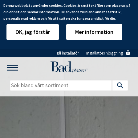
Denna webbplats använder cookies. Cookies är små textfiler som placeras på
din enhet och samlar information. De används till bland annat statistik,
personaliserad reklam och för att sajten ska fungera smidigt för dig.
OK, jag förstår
Mer information
Hoppa
Bli installatör
Installatörsinloggning
till
huvudinnehåll
Mitt badrum
Installatörer
Produkter
Se alla