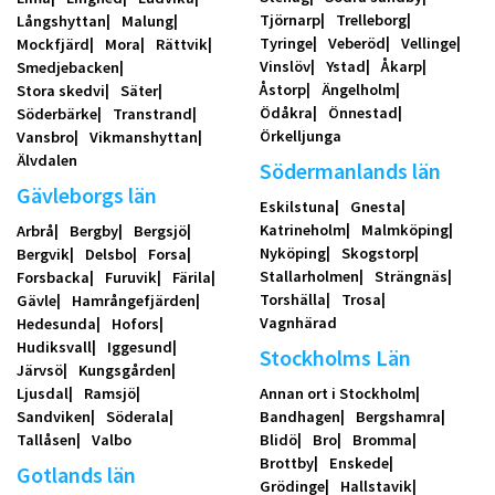
Tjörnarp
Trelleborg
Långshyttan
Malung
Tyringe
Veberöd
Vellinge
Mockfjärd
Mora
Rättvik
Vinslöv
Ystad
Åkarp
Smedjebacken
Åstorp
Ängelholm
Stora skedvi
Säter
Ödåkra
Önnestad
Söderbärke
Transtrand
Örkelljunga
Vansbro
Vikmanshyttan
Älvdalen
Södermanlands län
Gävleborgs län
Eskilstuna
Gnesta
Katrineholm
Malmköping
Arbrå
Bergby
Bergsjö
Nyköping
Skogstorp
Bergvik
Delsbo
Forsa
Stallarholmen
Strängnäs
Forsbacka
Furuvik
Färila
Torshälla
Trosa
Gävle
Hamrångefjärden
Vagnhärad
Hedesunda
Hofors
Hudiksvall
Iggesund
Stockholms Län
Järvsö
Kungsgården
Ljusdal
Ramsjö
Annan ort i Stockholm
Sandviken
Söderala
Bandhagen
Bergshamra
Tallåsen
Valbo
Blidö
Bro
Bromma
Brottby
Enskede
Gotlands län
Grödinge
Hallstavik