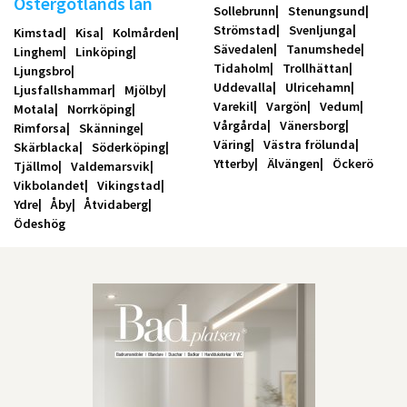
Östergötlands län
Sollebrunn
Stenungsund
Strömstad
Svenljunga
Kimstad
Kisa
Kolmården
Sävedalen
Tanumshede
Linghem
Linköping
Tidaholm
Trollhättan
Ljungsbro
Uddevalla
Ulricehamn
Ljusfallshammar
Mjölby
Varekil
Vargön
Vedum
Motala
Norrköping
Vårgårda
Vänersborg
Rimforsa
Skänninge
Väring
Västra frölunda
Skärblacka
Söderköping
Ytterby
Älvängen
Öckerö
Tjällmo
Valdemarsvik
Vikbolandet
Vikingstad
Ydre
Åby
Åtvidaberg
Ödeshög