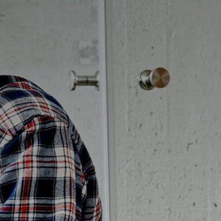
Badrumstips
Om Badplatsen
3D-badrum
Våra varumärken