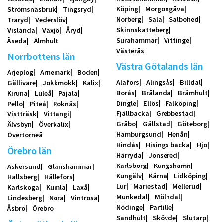
Köping
Morgongåva
Strömsnäsbruk
Tingsryd
Norberg
Sala
Salbohed
Traryd
Vederslöv
Skinnskatteberg
Vislanda
Växjö
Åryd
Surahammar
Vittinge
Åseda
Älmhult
Västerås
Norrbottens län
Västra Götalands län
Arjeplog
Arnemark
Boden
Alafors
Alingsås
Billdal
Gällivare
Jokkmokk
Kalix
Borås
Brålanda
Brämhult
Kiruna
Luleå
Pajala
Dingle
Ellös
Falköping
Pello
Piteå
Roknäs
Fjällbacka
Grebbestad
Vistträsk
Vittangi
Gråbo
Gällstad
Göteborg
Älvsbyn
Överkalix
Hamburgsund
Henån
Övertorneå
Hindås
Hisings backa
Hjo
Örebro län
Härryda
Jonsered
Karlsborg
Kungshamn
Askersund
Glanshammar
Kungälv
Kärna
Lidköping
Hallsberg
Hällefors
Lur
Mariestad
Mellerud
Karlskoga
Kumla
Laxå
Munkedal
Mölndal
Lindesberg
Nora
Vintrosa
Nödinge
Partille
Åsbro
Örebro
Sandhult
Skövde
Slutarp