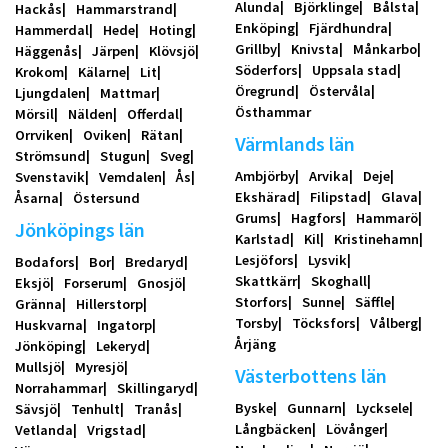
Alunda
Björklinge
Bålsta
Hackås
Hammarstrand
Enköping
Fjärdhundra
Hammerdal
Hede
Hoting
Grillby
Knivsta
Månkarbo
Häggenås
Järpen
Klövsjö
Söderfors
Uppsala stad
Krokom
Kälarne
Lit
Öregrund
Östervåla
Ljungdalen
Mattmar
Östhammar
Mörsil
Nälden
Offerdal
Orrviken
Oviken
Rätan
Värmlands län
Strömsund
Stugun
Sveg
Ambjörby
Arvika
Deje
Svenstavik
Vemdalen
Ås
Ekshärad
Filipstad
Glava
Åsarna
Östersund
Grums
Hagfors
Hammarö
Jönköpings län
Karlstad
Kil
Kristinehamn
Lesjöfors
Lysvik
Bodafors
Bor
Bredaryd
Skattkärr
Skoghall
Eksjö
Forserum
Gnosjö
Storfors
Sunne
Säffle
Gränna
Hillerstorp
Torsby
Töcksfors
Vålberg
Huskvarna
Ingatorp
Årjäng
Jönköping
Lekeryd
Mullsjö
Myresjö
Västerbottens län
Norrahammar
Skillingaryd
Byske
Gunnarn
Lycksele
Sävsjö
Tenhult
Tranås
Långbäcken
Lövånger
Vetlanda
Vrigstad