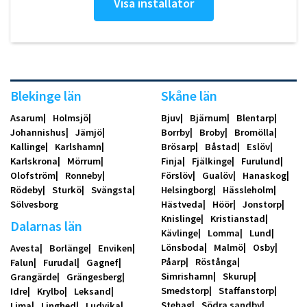
Visa installatör
Blekinge län
Skåne län
Asarum
Holmsjö
Bjuv
Bjärnum
Blentarp
Johannishus
Jämjö
Borrby
Broby
Bromölla
Kallinge
Karlshamn
Brösarp
Båstad
Eslöv
Karlskrona
Mörrum
Finja
Fjälkinge
Furulund
Olofström
Ronneby
Förslöv
Gualöv
Hanaskog
Rödeby
Sturkö
Svängsta
Helsingborg
Hässleholm
Sölvesborg
Hästveda
Höör
Jonstorp
Knislinge
Kristianstad
Dalarnas län
Kävlinge
Lomma
Lund
Lönsboda
Malmö
Osby
Avesta
Borlänge
Enviken
Påarp
Röstånga
Falun
Furudal
Gagnef
Simrishamn
Skurup
Grangärde
Grängesberg
Smedstorp
Staffanstorp
Idre
Krylbo
Leksand
Stehag
Södra sandby
Lima
Linghed
Ludvika