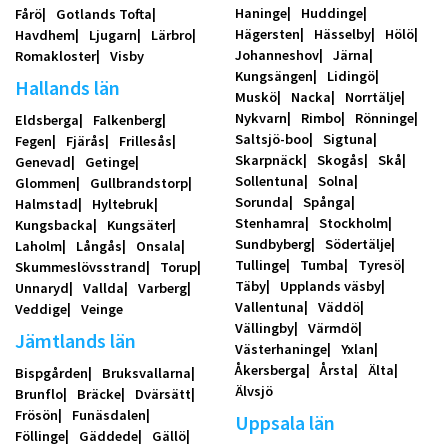
Haninge
Huddinge
Fårö
Gotlands Tofta
Hägersten
Hässelby
Hölö
Havdhem
Ljugarn
Lärbro
Johanneshov
Järna
Romakloster
Visby
Kungsängen
Lidingö
Hallands län
Muskö
Nacka
Norrtälje
Nykvarn
Rimbo
Rönninge
Eldsberga
Falkenberg
Saltsjö-boo
Sigtuna
Fegen
Fjärås
Frillesås
Skarpnäck
Skogås
Skå
Genevad
Getinge
Sollentuna
Solna
Glommen
Gullbrandstorp
Sorunda
Spånga
Halmstad
Hyltebruk
Stenhamra
Stockholm
Kungsbacka
Kungsäter
Sundbyberg
Södertälje
Laholm
Långås
Onsala
Tullinge
Tumba
Tyresö
Skummeslövsstrand
Torup
Täby
Upplands väsby
Unnaryd
Vallda
Varberg
Vallentuna
Väddö
Veddige
Veinge
Vällingby
Värmdö
Jämtlands län
Västerhaninge
Yxlan
Åkersberga
Årsta
Älta
Bispgården
Bruksvallarna
Älvsjö
Brunflo
Bräcke
Dvärsätt
Frösön
Funäsdalen
Uppsala län
Föllinge
Gäddede
Gällö