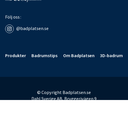
Följ oss
@badplatsen.se
Sidfot
Produkter
Badrumstips
Om Badplatsen
3D-badrum
© Copyright Badplatsen.se
Dahl Sverige AB, Bryggerivägen 9
168 67 Bromma
E-post:
badplatsen@dahl.se