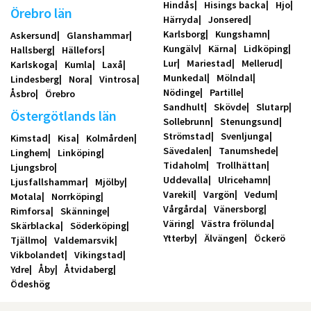
Hindås
Hisings backa
Hjo
Örebro län
Härryda
Jonsered
Karlsborg
Kungshamn
Askersund
Glanshammar
Kungälv
Kärna
Lidköping
Hallsberg
Hällefors
Lur
Mariestad
Mellerud
Karlskoga
Kumla
Laxå
Munkedal
Mölndal
Lindesberg
Nora
Vintrosa
Nödinge
Partille
Åsbro
Örebro
Sandhult
Skövde
Slutarp
Östergötlands län
Sollebrunn
Stenungsund
Strömstad
Svenljunga
Kimstad
Kisa
Kolmården
Sävedalen
Tanumshede
Linghem
Linköping
Tidaholm
Trollhättan
Ljungsbro
Uddevalla
Ulricehamn
Ljusfallshammar
Mjölby
Varekil
Vargön
Vedum
Motala
Norrköping
Vårgårda
Vänersborg
Rimforsa
Skänninge
Väring
Västra frölunda
Skärblacka
Söderköping
Ytterby
Älvängen
Öckerö
Tjällmo
Valdemarsvik
Vikbolandet
Vikingstad
Ydre
Åby
Åtvidaberg
Ödeshög