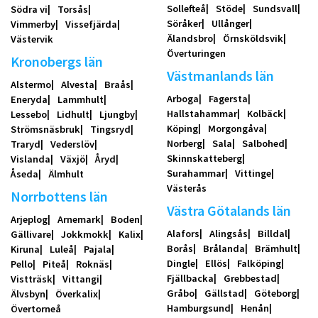
Sollefteå
Stöde
Sundsvall
Södra vi
Torsås
Söråker
Ullånger
Vimmerby
Vissefjärda
Älandsbro
Örnsköldsvik
Västervik
Överturingen
Kronobergs län
Västmanlands län
Alstermo
Alvesta
Braås
Arboga
Fagersta
Eneryda
Lammhult
Hallstahammar
Kolbäck
Lessebo
Lidhult
Ljungby
Köping
Morgongåva
Strömsnäsbruk
Tingsryd
Norberg
Sala
Salbohed
Traryd
Vederslöv
Skinnskatteberg
Vislanda
Växjö
Åryd
Surahammar
Vittinge
Åseda
Älmhult
Västerås
Norrbottens län
Västra Götalands län
Arjeplog
Arnemark
Boden
Alafors
Alingsås
Billdal
Gällivare
Jokkmokk
Kalix
Borås
Brålanda
Brämhult
Kiruna
Luleå
Pajala
Dingle
Ellös
Falköping
Pello
Piteå
Roknäs
Fjällbacka
Grebbestad
Vistträsk
Vittangi
Gråbo
Gällstad
Göteborg
Älvsbyn
Överkalix
Hamburgsund
Henån
Övertorneå