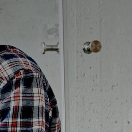
Badrumstips
Om Badplatsen
3D-badrum
Våra varumärken