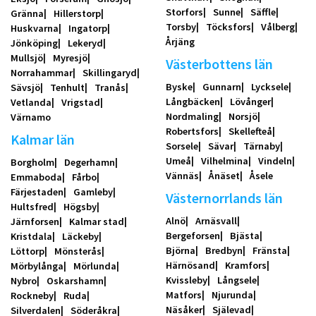
Storfors
Sunne
Säffle
Gränna
Hillerstorp
Torsby
Töcksfors
Vålberg
Huskvarna
Ingatorp
Årjäng
Jönköping
Lekeryd
Mullsjö
Myresjö
Västerbottens län
Norrahammar
Skillingaryd
Byske
Gunnarn
Lycksele
Sävsjö
Tenhult
Tranås
Långbäcken
Lövånger
Vetlanda
Vrigstad
Nordmaling
Norsjö
Värnamo
Robertsfors
Skellefteå
Kalmar län
Sorsele
Sävar
Tärnaby
Umeå
Vilhelmina
Vindeln
Borgholm
Degerhamn
Vännäs
Ånäset
Åsele
Emmaboda
Fårbo
Färjestaden
Gamleby
Västernorrlands län
Hultsfred
Högsby
Alnö
Arnäsvall
Järnforsen
Kalmar stad
Bergeforsen
Bjästa
Kristdala
Läckeby
Björna
Bredbyn
Fränsta
Löttorp
Mönsterås
Härnösand
Kramfors
Mörbylånga
Mörlunda
Kvissleby
Långsele
Nybro
Oskarshamn
Matfors
Njurunda
Rockneby
Ruda
Näsåker
Själevad
Silverdalen
Söderåkra