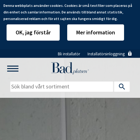
Denna webbplats använder cookies. Cookies är små textfiler som placeras på
din enhet och samlar information. De används till bland annat statistik,
personaliserad reklam och för att sajten ska fungera smidigt för dig.
OK, jag förstår
Mer information
Hoppa
Bli installatör
Installatörsinloggning
till
huvudinnehåll
Mitt badrum
Installatörer
Produkter
Se alla