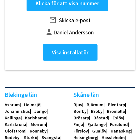
Klicka för att visa nummer
Skicka e-post
Daniel Andersson
Visa installatör
Blekinge län
Skåne län
Asarum
Holmsjö
Bjuv
Bjärnum
Blentarp
Johannishus
Jämjö
Borrby
Broby
Bromölla
Kallinge
Karlshamn
Brösarp
Båstad
Eslöv
Karlskrona
Mörrum
Finja
Fjälkinge
Furulund
Olofström
Ronneby
Förslöv
Gualöv
Hanaskog
Rödeby
Sturkö
Svängsta
Helsingborg
Hässleholm