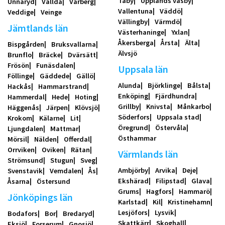
Täby
Upplands väsby
Unnaryd
Vallda
Varberg
Vallentuna
Väddö
Veddige
Veinge
Vällingby
Värmdö
Jämtlands län
Västerhaninge
Yxlan
Åkersberga
Årsta
Älta
Bispgården
Bruksvallarna
Älvsjö
Brunflo
Bräcke
Dvärsätt
Frösön
Funäsdalen
Uppsala län
Föllinge
Gäddede
Gällö
Alunda
Björklinge
Bålsta
Hackås
Hammarstrand
Enköping
Fjärdhundra
Hammerdal
Hede
Hoting
Grillby
Knivsta
Månkarbo
Häggenås
Järpen
Klövsjö
Söderfors
Uppsala stad
Krokom
Kälarne
Lit
Öregrund
Östervåla
Ljungdalen
Mattmar
Östhammar
Mörsil
Nälden
Offerdal
Orrviken
Oviken
Rätan
Värmlands län
Strömsund
Stugun
Sveg
Ambjörby
Arvika
Deje
Svenstavik
Vemdalen
Ås
Ekshärad
Filipstad
Glava
Åsarna
Östersund
Grums
Hagfors
Hammarö
Jönköpings län
Karlstad
Kil
Kristinehamn
Lesjöfors
Lysvik
Bodafors
Bor
Bredaryd
Skattkärr
Skoghall
Eksjö
Forserum
Gnosjö