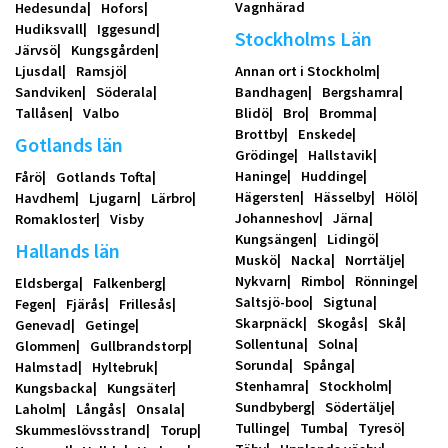
Vagnhärad
Hedesunda
Hofors
Hudiksvall
Iggesund
Stockholms Län
Järvsö
Kungsgården
Ljusdal
Ramsjö
Annan ort i Stockholm
Sandviken
Söderala
Bandhagen
Bergshamra
Tallåsen
Valbo
Blidö
Bro
Bromma
Brottby
Enskede
Gotlands län
Grödinge
Hallstavik
Haninge
Huddinge
Fårö
Gotlands Tofta
Hägersten
Hässelby
Hölö
Havdhem
Ljugarn
Lärbro
Johanneshov
Järna
Romakloster
Visby
Kungsängen
Lidingö
Hallands län
Muskö
Nacka
Norrtälje
Nykvarn
Rimbo
Rönninge
Eldsberga
Falkenberg
Saltsjö-boo
Sigtuna
Fegen
Fjärås
Frillesås
Skarpnäck
Skogås
Skå
Genevad
Getinge
Sollentuna
Solna
Glommen
Gullbrandstorp
Sorunda
Spånga
Halmstad
Hyltebruk
Stenhamra
Stockholm
Kungsbacka
Kungsäter
Sundbyberg
Södertälje
Laholm
Långås
Onsala
Tullinge
Tumba
Tyresö
Skummeslövsstrand
Torup