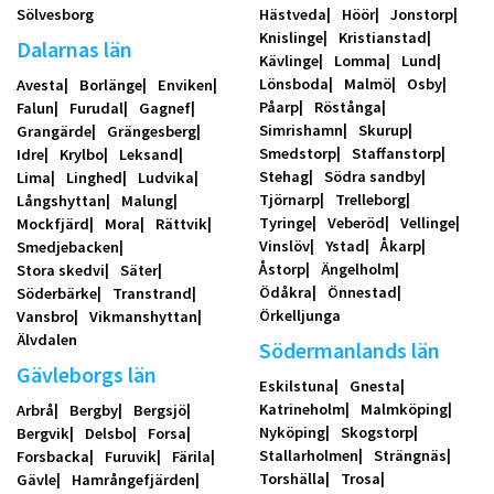
Sölvesborg
Hästveda
Höör
Jonstorp
Knislinge
Kristianstad
Dalarnas län
Kävlinge
Lomma
Lund
Lönsboda
Malmö
Osby
Avesta
Borlänge
Enviken
Påarp
Röstånga
Falun
Furudal
Gagnef
Simrishamn
Skurup
Grangärde
Grängesberg
Smedstorp
Staffanstorp
Idre
Krylbo
Leksand
Stehag
Södra sandby
Lima
Linghed
Ludvika
Tjörnarp
Trelleborg
Långshyttan
Malung
Tyringe
Veberöd
Vellinge
Mockfjärd
Mora
Rättvik
Vinslöv
Ystad
Åkarp
Smedjebacken
Åstorp
Ängelholm
Stora skedvi
Säter
Ödåkra
Önnestad
Söderbärke
Transtrand
Örkelljunga
Vansbro
Vikmanshyttan
Älvdalen
Södermanlands län
Gävleborgs län
Eskilstuna
Gnesta
Katrineholm
Malmköping
Arbrå
Bergby
Bergsjö
Nyköping
Skogstorp
Bergvik
Delsbo
Forsa
Stallarholmen
Strängnäs
Forsbacka
Furuvik
Färila
Torshälla
Trosa
Gävle
Hamrångefjärden