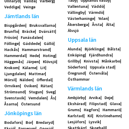
Täby
Upplands väsby
Unnaryd
Vallda
Varberg
Vallentuna
Väddö
Veddige
Veinge
Vällingby
Värmdö
Jämtlands län
Västerhaninge
Yxlan
Åkersberga
Årsta
Älta
Bispgården
Bruksvallarna
Älvsjö
Brunflo
Bräcke
Dvärsätt
Frösön
Funäsdalen
Uppsala län
Föllinge
Gäddede
Gällö
Alunda
Björklinge
Bålsta
Hackås
Hammarstrand
Enköping
Fjärdhundra
Hammerdal
Hede
Hoting
Grillby
Knivsta
Månkarbo
Häggenås
Järpen
Klövsjö
Söderfors
Uppsala stad
Krokom
Kälarne
Lit
Öregrund
Östervåla
Ljungdalen
Mattmar
Östhammar
Mörsil
Nälden
Offerdal
Orrviken
Oviken
Rätan
Värmlands län
Strömsund
Stugun
Sveg
Ambjörby
Arvika
Deje
Svenstavik
Vemdalen
Ås
Ekshärad
Filipstad
Glava
Åsarna
Östersund
Grums
Hagfors
Hammarö
Jönköpings län
Karlstad
Kil
Kristinehamn
Lesjöfors
Lysvik
Bodafors
Bor
Bredaryd
Skattkärr
Skoghall
Eksjö
Forserum
Gnosjö