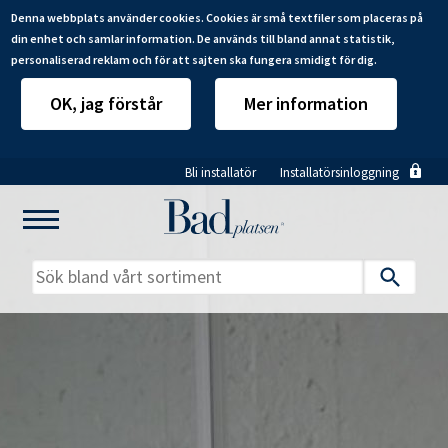
Denna webbplats använder cookies. Cookies är små textfiler som placeras på
din enhet och samlar information. De används till bland annat statistik,
personaliserad reklam och för att sajten ska fungera smidigt för dig.
OK, jag förstår
Mer information
Hoppa
Bli installatör
Installatörsinloggning
till
huvudinnehåll
Mitt badrum
Installatörer
Produkter
Se alla