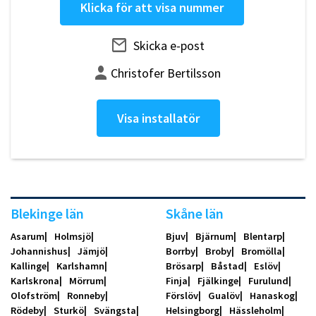
Klicka för att visa nummer
Skicka e-post
Christofer Bertilsson
Visa installatör
Blekinge län
Skåne län
Asarum
Holmsjö
Bjuv
Bjärnum
Blentarp
Johannishus
Jämjö
Borrby
Broby
Bromölla
Kallinge
Karlshamn
Brösarp
Båstad
Eslöv
Karlskrona
Mörrum
Finja
Fjälkinge
Furulund
Olofström
Ronneby
Förslöv
Gualöv
Hanaskog
Rödeby
Sturkö
Svängsta
Helsingborg
Hässleholm