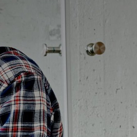
Badrumstips
Om Badplatsen
3D-badrum
Våra varumärken