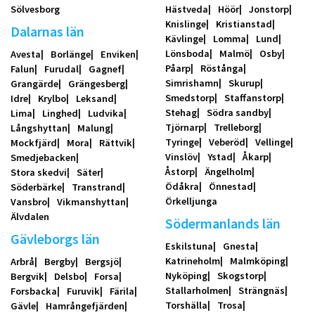
Sölvesborg
Hästveda
Höör
Jonstorp
Knislinge
Kristianstad
Dalarnas län
Kävlinge
Lomma
Lund
Lönsboda
Malmö
Osby
Avesta
Borlänge
Enviken
Påarp
Röstånga
Falun
Furudal
Gagnef
Simrishamn
Skurup
Grangärde
Grängesberg
Smedstorp
Staffanstorp
Idre
Krylbo
Leksand
Stehag
Södra sandby
Lima
Linghed
Ludvika
Tjörnarp
Trelleborg
Långshyttan
Malung
Tyringe
Veberöd
Vellinge
Mockfjärd
Mora
Rättvik
Vinslöv
Ystad
Åkarp
Smedjebacken
Åstorp
Ängelholm
Stora skedvi
Säter
Ödåkra
Önnestad
Söderbärke
Transtrand
Örkelljunga
Vansbro
Vikmanshyttan
Älvdalen
Södermanlands län
Gävleborgs län
Eskilstuna
Gnesta
Katrineholm
Malmköping
Arbrå
Bergby
Bergsjö
Nyköping
Skogstorp
Bergvik
Delsbo
Forsa
Stallarholmen
Strängnäs
Forsbacka
Furuvik
Färila
Torshälla
Trosa
Gävle
Hamrångefjärden