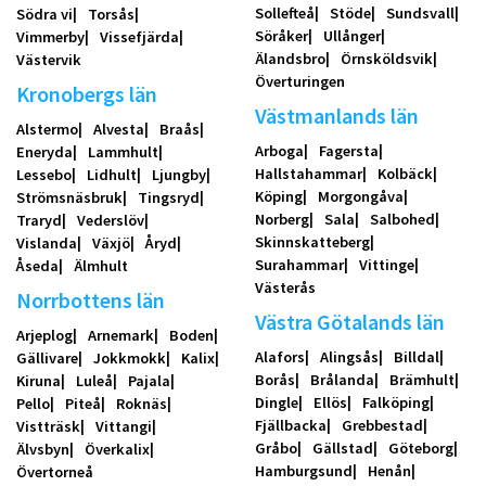
Sollefteå
Stöde
Sundsvall
Södra vi
Torsås
Söråker
Ullånger
Vimmerby
Vissefjärda
Älandsbro
Örnsköldsvik
Västervik
Överturingen
Kronobergs län
Västmanlands län
Alstermo
Alvesta
Braås
Arboga
Fagersta
Eneryda
Lammhult
Hallstahammar
Kolbäck
Lessebo
Lidhult
Ljungby
Köping
Morgongåva
Strömsnäsbruk
Tingsryd
Norberg
Sala
Salbohed
Traryd
Vederslöv
Skinnskatteberg
Vislanda
Växjö
Åryd
Surahammar
Vittinge
Åseda
Älmhult
Västerås
Norrbottens län
Västra Götalands län
Arjeplog
Arnemark
Boden
Alafors
Alingsås
Billdal
Gällivare
Jokkmokk
Kalix
Borås
Brålanda
Brämhult
Kiruna
Luleå
Pajala
Dingle
Ellös
Falköping
Pello
Piteå
Roknäs
Fjällbacka
Grebbestad
Vistträsk
Vittangi
Gråbo
Gällstad
Göteborg
Älvsbyn
Överkalix
Hamburgsund
Henån
Övertorneå