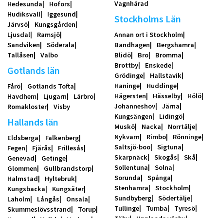
Vagnhärad
Hedesunda
Hofors
Hudiksvall
Iggesund
Stockholms Län
Järvsö
Kungsgården
Ljusdal
Ramsjö
Annan ort i Stockholm
Sandviken
Söderala
Bandhagen
Bergshamra
Tallåsen
Valbo
Blidö
Bro
Bromma
Brottby
Enskede
Gotlands län
Grödinge
Hallstavik
Haninge
Huddinge
Fårö
Gotlands Tofta
Hägersten
Hässelby
Hölö
Havdhem
Ljugarn
Lärbro
Johanneshov
Järna
Romakloster
Visby
Kungsängen
Lidingö
Hallands län
Muskö
Nacka
Norrtälje
Nykvarn
Rimbo
Rönninge
Eldsberga
Falkenberg
Saltsjö-boo
Sigtuna
Fegen
Fjärås
Frillesås
Skarpnäck
Skogås
Skå
Genevad
Getinge
Sollentuna
Solna
Glommen
Gullbrandstorp
Sorunda
Spånga
Halmstad
Hyltebruk
Stenhamra
Stockholm
Kungsbacka
Kungsäter
Sundbyberg
Södertälje
Laholm
Långås
Onsala
Tullinge
Tumba
Tyresö
Skummeslövsstrand
Torup