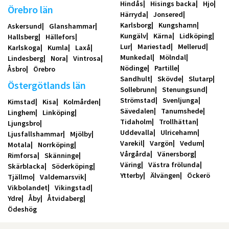
Hindås
Hisings backa
Hjo
Örebro län
Härryda
Jonsered
Karlsborg
Kungshamn
Askersund
Glanshammar
Kungälv
Kärna
Lidköping
Hallsberg
Hällefors
Lur
Mariestad
Mellerud
Karlskoga
Kumla
Laxå
Munkedal
Mölndal
Lindesberg
Nora
Vintrosa
Nödinge
Partille
Åsbro
Örebro
Sandhult
Skövde
Slutarp
Östergötlands län
Sollebrunn
Stenungsund
Strömstad
Svenljunga
Kimstad
Kisa
Kolmården
Sävedalen
Tanumshede
Linghem
Linköping
Tidaholm
Trollhättan
Ljungsbro
Uddevalla
Ulricehamn
Ljusfallshammar
Mjölby
Varekil
Vargön
Vedum
Motala
Norrköping
Vårgårda
Vänersborg
Rimforsa
Skänninge
Väring
Västra frölunda
Skärblacka
Söderköping
Ytterby
Älvängen
Öckerö
Tjällmo
Valdemarsvik
Vikbolandet
Vikingstad
Ydre
Åby
Åtvidaberg
Ödeshög