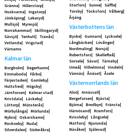
Storfors
Sunne
Säffle
Gränna
Hillerstorp
Torsby
Töcksfors
Vålberg
Huskvarna
Ingatorp
Årjäng
Jönköping
Lekeryd
Mullsjö
Myresjö
Västerbottens län
Norrahammar
Skillingaryd
Byske
Gunnarn
Lycksele
Sävsjö
Tenhult
Tranås
Långbäcken
Lövånger
Vetlanda
Vrigstad
Nordmaling
Norsjö
Värnamo
Robertsfors
Skellefteå
Kalmar län
Sorsele
Sävar
Tärnaby
Umeå
Vilhelmina
Vindeln
Borgholm
Degerhamn
Vännäs
Ånäset
Åsele
Emmaboda
Fårbo
Färjestaden
Gamleby
Västernorrlands län
Hultsfred
Högsby
Alnö
Arnäsvall
Järnforsen
Kalmar stad
Bergeforsen
Bjästa
Kristdala
Läckeby
Björna
Bredbyn
Fränsta
Löttorp
Mönsterås
Härnösand
Kramfors
Mörbylånga
Mörlunda
Kvissleby
Långsele
Nybro
Oskarshamn
Matfors
Njurunda
Rockneby
Ruda
Näsåker
Själevad
Silverdalen
Söderåkra