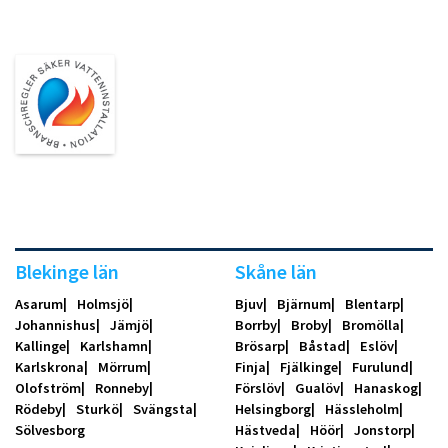
Blekinge län
Skåne län
Asarum
Holmsjö
Bjuv
Bjärnum
Blentarp
Johannishus
Jämjö
Borrby
Broby
Bromölla
Kallinge
Karlshamn
Brösarp
Båstad
Eslöv
Karlskrona
Mörrum
Finja
Fjälkinge
Furulund
Olofström
Ronneby
Förslöv
Gualöv
Hanaskog
Rödeby
Sturkö
Svängsta
Helsingborg
Hässleholm
Sölvesborg
Hästveda
Höör
Jonstorp