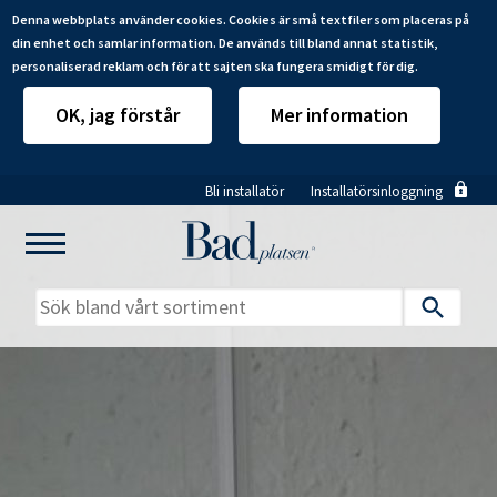
Denna webbplats använder cookies. Cookies är små textfiler som placeras på
din enhet och samlar information. De används till bland annat statistik,
personaliserad reklam och för att sajten ska fungera smidigt för dig.
OK, jag förstår
Mer information
Hoppa
Bli installatör
Installatörsinloggning
till
huvudinnehåll
Mitt badrum
Installatörer
Produkter
Se alla