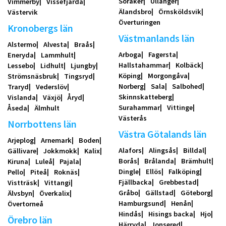
Söråker
Ullånger
Vimmerby
Vissefjärda
Älandsbro
Örnsköldsvik
Västervik
Överturingen
Kronobergs län
Västmanlands län
Alstermo
Alvesta
Braås
Arboga
Fagersta
Eneryda
Lammhult
Hallstahammar
Kolbäck
Lessebo
Lidhult
Ljungby
Köping
Morgongåva
Strömsnäsbruk
Tingsryd
Norberg
Sala
Salbohed
Traryd
Vederslöv
Skinnskatteberg
Vislanda
Växjö
Åryd
Surahammar
Vittinge
Åseda
Älmhult
Västerås
Norrbottens län
Västra Götalands län
Arjeplog
Arnemark
Boden
Alafors
Alingsås
Billdal
Gällivare
Jokkmokk
Kalix
Borås
Brålanda
Brämhult
Kiruna
Luleå
Pajala
Dingle
Ellös
Falköping
Pello
Piteå
Roknäs
Fjällbacka
Grebbestad
Vistträsk
Vittangi
Gråbo
Gällstad
Göteborg
Älvsbyn
Överkalix
Hamburgsund
Henån
Övertorneå
Hindås
Hisings backa
Hjo
Örebro län
Härryda
Jonsered