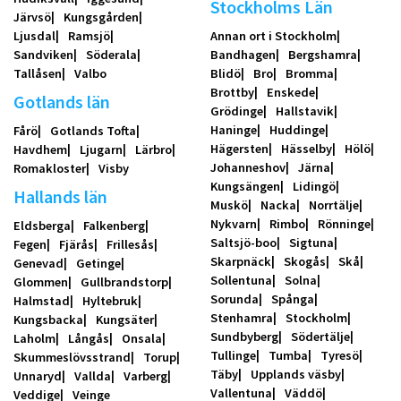
Stockholms Län
Järvsö
Kungsgården
Ljusdal
Ramsjö
Annan ort i Stockholm
Sandviken
Söderala
Bandhagen
Bergshamra
Tallåsen
Valbo
Blidö
Bro
Bromma
Brottby
Enskede
Gotlands län
Grödinge
Hallstavik
Haninge
Huddinge
Fårö
Gotlands Tofta
Hägersten
Hässelby
Hölö
Havdhem
Ljugarn
Lärbro
Johanneshov
Järna
Romakloster
Visby
Kungsängen
Lidingö
Hallands län
Muskö
Nacka
Norrtälje
Nykvarn
Rimbo
Rönninge
Eldsberga
Falkenberg
Saltsjö-boo
Sigtuna
Fegen
Fjärås
Frillesås
Skarpnäck
Skogås
Skå
Genevad
Getinge
Sollentuna
Solna
Glommen
Gullbrandstorp
Sorunda
Spånga
Halmstad
Hyltebruk
Stenhamra
Stockholm
Kungsbacka
Kungsäter
Sundbyberg
Södertälje
Laholm
Långås
Onsala
Tullinge
Tumba
Tyresö
Skummeslövsstrand
Torup
Täby
Upplands väsby
Unnaryd
Vallda
Varberg
Vallentuna
Väddö
Veddige
Veinge