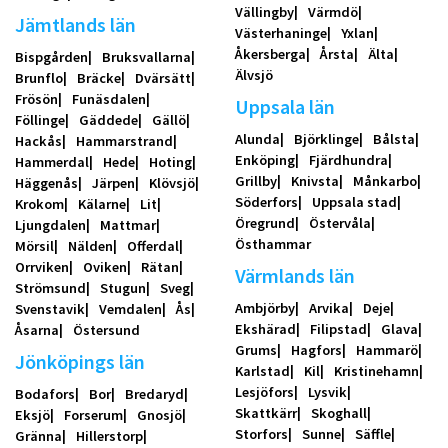
Vällingby
Värmdö
Jämtlands län
Västerhaninge
Yxlan
Åkersberga
Årsta
Älta
Bispgården
Bruksvallarna
Älvsjö
Brunflo
Bräcke
Dvärsätt
Frösön
Funäsdalen
Uppsala län
Föllinge
Gäddede
Gällö
Alunda
Björklinge
Bålsta
Hackås
Hammarstrand
Enköping
Fjärdhundra
Hammerdal
Hede
Hoting
Grillby
Knivsta
Månkarbo
Häggenås
Järpen
Klövsjö
Söderfors
Uppsala stad
Krokom
Kälarne
Lit
Öregrund
Östervåla
Ljungdalen
Mattmar
Östhammar
Mörsil
Nälden
Offerdal
Orrviken
Oviken
Rätan
Värmlands län
Strömsund
Stugun
Sveg
Ambjörby
Arvika
Deje
Svenstavik
Vemdalen
Ås
Ekshärad
Filipstad
Glava
Åsarna
Östersund
Grums
Hagfors
Hammarö
Jönköpings län
Karlstad
Kil
Kristinehamn
Lesjöfors
Lysvik
Bodafors
Bor
Bredaryd
Skattkärr
Skoghall
Eksjö
Forserum
Gnosjö
Storfors
Sunne
Säffle
Gränna
Hillerstorp