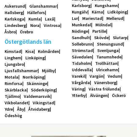
Karlsborg
Kungshamn
Askersund
Glanshammar
Kungälv
Kärna
Lidköping
Hallsberg
Hällefors
Lur
Mariestad
Mellerud
Karlskoga
Kumla
Laxå
Munkedal
Mölndal
Lindesberg
Nora
Vintrosa
Nödinge
Partille
Åsbro
Örebro
Sandhult
Skövde
Slutarp
Östergötlands län
Sollebrunn
Stenungsund
Strömstad
Svenljunga
Kimstad
Kisa
Kolmården
Sävedalen
Tanumshede
Linghem
Linköping
Tidaholm
Trollhättan
Ljungsbro
Uddevalla
Ulricehamn
Ljusfallshammar
Mjölby
Varekil
Vargön
Vedum
Motala
Norrköping
Vårgårda
Vänersborg
Rimforsa
Skänninge
Väring
Västra frölunda
Skärblacka
Söderköping
Ytterby
Älvängen
Öckerö
Tjällmo
Valdemarsvik
Vikbolandet
Vikingstad
Ydre
Åby
Åtvidaberg
Ödeshög