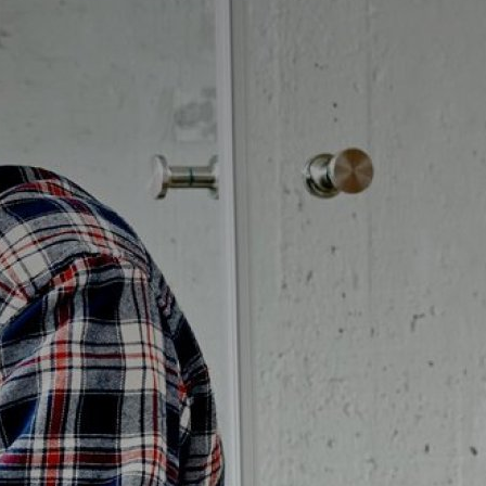
Badrumstips
Om Badplatsen
3D-badrum
Våra varumärken