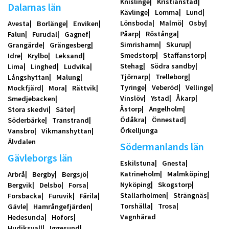
Knislinge
Kristianstad
Dalarnas län
Kävlinge
Lomma
Lund
Lönsboda
Malmö
Osby
Avesta
Borlänge
Enviken
Påarp
Röstånga
Falun
Furudal
Gagnef
Simrishamn
Skurup
Grangärde
Grängesberg
Smedstorp
Staffanstorp
Idre
Krylbo
Leksand
Stehag
Södra sandby
Lima
Linghed
Ludvika
Tjörnarp
Trelleborg
Långshyttan
Malung
Tyringe
Veberöd
Vellinge
Mockfjärd
Mora
Rättvik
Vinslöv
Ystad
Åkarp
Smedjebacken
Åstorp
Ängelholm
Stora skedvi
Säter
Ödåkra
Önnestad
Söderbärke
Transtrand
Örkelljunga
Vansbro
Vikmanshyttan
Älvdalen
Södermanlands län
Gävleborgs län
Eskilstuna
Gnesta
Katrineholm
Malmköping
Arbrå
Bergby
Bergsjö
Nyköping
Skogstorp
Bergvik
Delsbo
Forsa
Stallarholmen
Strängnäs
Forsbacka
Furuvik
Färila
Torshälla
Trosa
Gävle
Hamrångefjärden
Vagnhärad
Hedesunda
Hofors
Hudiksvall
Iggesund