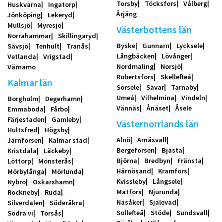
Torsby
Töcksfors
Vålberg
Huskvarna
Ingatorp
Årjäng
Jönköping
Lekeryd
Mullsjö
Myresjö
Västerbottens län
Norrahammar
Skillingaryd
Byske
Gunnarn
Lycksele
Sävsjö
Tenhult
Tranås
Långbäcken
Lövånger
Vetlanda
Vrigstad
Nordmaling
Norsjö
Värnamo
Robertsfors
Skellefteå
Kalmar län
Sorsele
Sävar
Tärnaby
Umeå
Vilhelmina
Vindeln
Borgholm
Degerhamn
Vännäs
Ånäset
Åsele
Emmaboda
Fårbo
Färjestaden
Gamleby
Västernorrlands län
Hultsfred
Högsby
Alnö
Arnäsvall
Järnforsen
Kalmar stad
Bergeforsen
Bjästa
Kristdala
Läckeby
Björna
Bredbyn
Fränsta
Löttorp
Mönsterås
Härnösand
Kramfors
Mörbylånga
Mörlunda
Kvissleby
Långsele
Nybro
Oskarshamn
Matfors
Njurunda
Rockneby
Ruda
Näsåker
Själevad
Silverdalen
Söderåkra
Sollefteå
Stöde
Sundsvall
Södra vi
Torsås