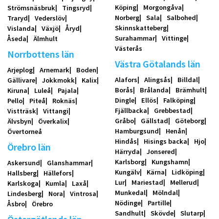
Köping
Morgongåva
Strömsnäsbruk
Tingsryd
Norberg
Sala
Salbohed
Traryd
Vederslöv
Skinnskatteberg
Vislanda
Växjö
Åryd
Surahammar
Vittinge
Åseda
Älmhult
Västerås
Norrbottens län
Västra Götalands län
Arjeplog
Arnemark
Boden
Alafors
Alingsås
Billdal
Gällivare
Jokkmokk
Kalix
Borås
Brålanda
Brämhult
Kiruna
Luleå
Pajala
Dingle
Ellös
Falköping
Pello
Piteå
Roknäs
Fjällbacka
Grebbestad
Vistträsk
Vittangi
Gråbo
Gällstad
Göteborg
Älvsbyn
Överkalix
Hamburgsund
Henån
Övertorneå
Hindås
Hisings backa
Hjo
Örebro län
Härryda
Jonsered
Karlsborg
Kungshamn
Askersund
Glanshammar
Kungälv
Kärna
Lidköping
Hallsberg
Hällefors
Lur
Mariestad
Mellerud
Karlskoga
Kumla
Laxå
Munkedal
Mölndal
Lindesberg
Nora
Vintrosa
Nödinge
Partille
Åsbro
Örebro
Sandhult
Skövde
Slutarp