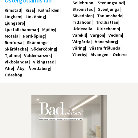
Östergötlands län
Sollebrunn
Stenungsund
Strömstad
Svenljunga
Kimstad
Kisa
Kolmården
Sävedalen
Tanumshede
Linghem
Linköping
Tidaholm
Trollhättan
Ljungsbro
Uddevalla
Ulricehamn
Ljusfallshammar
Mjölby
Varekil
Vargön
Vedum
Motala
Norrköping
Vårgårda
Vänersborg
Rimforsa
Skänninge
Väring
Västra frölunda
Skärblacka
Söderköping
Ytterby
Älvängen
Öckerö
Tjällmo
Valdemarsvik
Vikbolandet
Vikingstad
Ydre
Åby
Åtvidaberg
Ödeshög