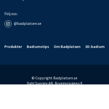
Följ oss
@badplatsen.se
Sidfot
Produkter
Badrumstips
Om Badplatsen
3D-badrum
© Copyright Badplatsen.se
Dahl Sverige AB, Bryggerivägen 9
168 67 Bromma
E-post:
badplatsen@dahl.se