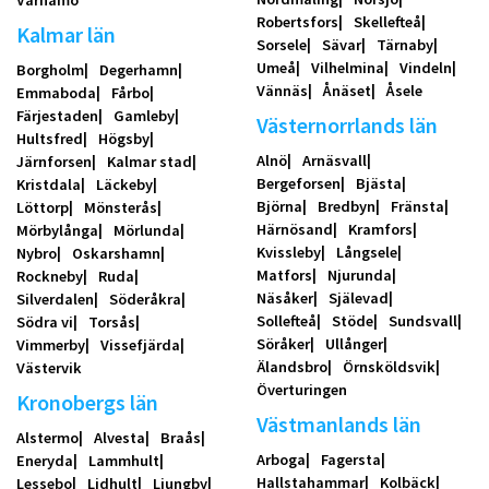
Värnamo
Robertsfors
Skellefteå
Kalmar län
Sorsele
Sävar
Tärnaby
Umeå
Vilhelmina
Vindeln
Borgholm
Degerhamn
Vännäs
Ånäset
Åsele
Emmaboda
Fårbo
Färjestaden
Gamleby
Västernorrlands län
Hultsfred
Högsby
Alnö
Arnäsvall
Järnforsen
Kalmar stad
Bergeforsen
Bjästa
Kristdala
Läckeby
Björna
Bredbyn
Fränsta
Löttorp
Mönsterås
Härnösand
Kramfors
Mörbylånga
Mörlunda
Kvissleby
Långsele
Nybro
Oskarshamn
Matfors
Njurunda
Rockneby
Ruda
Näsåker
Själevad
Silverdalen
Söderåkra
Sollefteå
Stöde
Sundsvall
Södra vi
Torsås
Söråker
Ullånger
Vimmerby
Vissefjärda
Älandsbro
Örnsköldsvik
Västervik
Överturingen
Kronobergs län
Västmanlands län
Alstermo
Alvesta
Braås
Arboga
Fagersta
Eneryda
Lammhult
Hallstahammar
Kolbäck
Lessebo
Lidhult
Ljungby