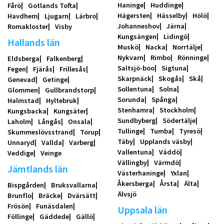
Haninge
Huddinge
Fårö
Gotlands Tofta
Hägersten
Hässelby
Hölö
Havdhem
Ljugarn
Lärbro
Johanneshov
Järna
Romakloster
Visby
Kungsängen
Lidingö
Hallands län
Muskö
Nacka
Norrtälje
Nykvarn
Rimbo
Rönninge
Eldsberga
Falkenberg
Saltsjö-boo
Sigtuna
Fegen
Fjärås
Frillesås
Skarpnäck
Skogås
Skå
Genevad
Getinge
Sollentuna
Solna
Glommen
Gullbrandstorp
Sorunda
Spånga
Halmstad
Hyltebruk
Stenhamra
Stockholm
Kungsbacka
Kungsäter
Sundbyberg
Södertälje
Laholm
Långås
Onsala
Tullinge
Tumba
Tyresö
Skummeslövsstrand
Torup
Täby
Upplands väsby
Unnaryd
Vallda
Varberg
Vallentuna
Väddö
Veddige
Veinge
Vällingby
Värmdö
Jämtlands län
Västerhaninge
Yxlan
Åkersberga
Årsta
Älta
Bispgården
Bruksvallarna
Älvsjö
Brunflo
Bräcke
Dvärsätt
Frösön
Funäsdalen
Uppsala län
Föllinge
Gäddede
Gällö