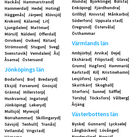
Alunda
Björklinge
Bålsta
Hackås
Hammarstrand
Enköping
Fjärdhundra
Hammerdal
Hede
Hoting
Grillby
Knivsta
Månkarbo
Häggenås
Järpen
Klövsjö
Söderfors
Uppsala stad
Krokom
Kälarne
Lit
Öregrund
Östervåla
Ljungdalen
Mattmar
Östhammar
Mörsil
Nälden
Offerdal
Orrviken
Oviken
Rätan
Värmlands län
Strömsund
Stugun
Sveg
Ambjörby
Arvika
Deje
Svenstavik
Vemdalen
Ås
Ekshärad
Filipstad
Glava
Åsarna
Östersund
Grums
Hagfors
Hammarö
Jönköpings län
Karlstad
Kil
Kristinehamn
Lesjöfors
Lysvik
Bodafors
Bor
Bredaryd
Skattkärr
Skoghall
Eksjö
Forserum
Gnosjö
Storfors
Sunne
Säffle
Gränna
Hillerstorp
Torsby
Töcksfors
Vålberg
Huskvarna
Ingatorp
Årjäng
Jönköping
Lekeryd
Mullsjö
Myresjö
Västerbottens län
Norrahammar
Skillingaryd
Byske
Gunnarn
Lycksele
Sävsjö
Tenhult
Tranås
Långbäcken
Lövånger
Vetlanda
Vrigstad
Nordmaling
Norsjö