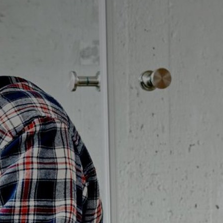
Badrumstips
Om Badplatsen
3D-badrum
Våra varumärken