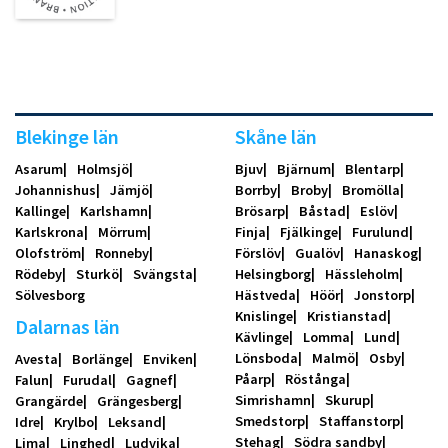
Blekinge län
Skåne län
Asarum
Holmsjö
Bjuv
Bjärnum
Blentarp
Johannishus
Jämjö
Borrby
Broby
Bromölla
Kallinge
Karlshamn
Brösarp
Båstad
Eslöv
Karlskrona
Mörrum
Finja
Fjälkinge
Furulund
Olofström
Ronneby
Förslöv
Gualöv
Hanaskog
Rödeby
Sturkö
Svängsta
Helsingborg
Hässleholm
Sölvesborg
Hästveda
Höör
Jonstorp
Knislinge
Kristianstad
Dalarnas län
Kävlinge
Lomma
Lund
Lönsboda
Malmö
Osby
Avesta
Borlänge
Enviken
Påarp
Röstånga
Falun
Furudal
Gagnef
Simrishamn
Skurup
Grangärde
Grängesberg
Smedstorp
Staffanstorp
Idre
Krylbo
Leksand
Stehag
Södra sandby
Lima
Linghed
Ludvika