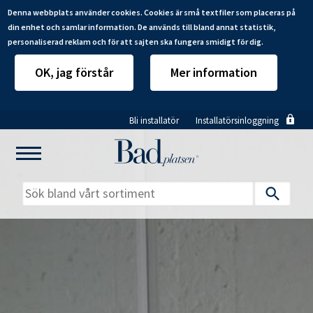
Denna webbplats använder cookies. Cookies är små textfiler som placeras på
din enhet och samlar information. De används till bland annat statistik,
personaliserad reklam och för att sajten ska fungera smidigt för dig.
OK, jag förstår
Mer information
Hoppa
Bli installatör
Installatörsinloggning
till
huvudinnehåll
Mitt badrum
Installatörer
Produkter
Se alla