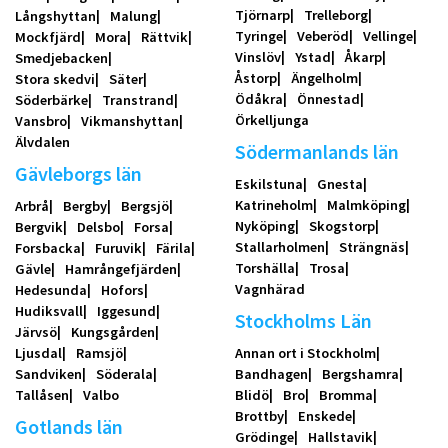
Tjörnarp
Trelleborg
Långshyttan
Malung
Tyringe
Veberöd
Vellinge
Mockfjärd
Mora
Rättvik
Vinslöv
Ystad
Åkarp
Smedjebacken
Åstorp
Ängelholm
Stora skedvi
Säter
Ödåkra
Önnestad
Söderbärke
Transtrand
Örkelljunga
Vansbro
Vikmanshyttan
Älvdalen
Södermanlands län
Gävleborgs län
Eskilstuna
Gnesta
Katrineholm
Malmköping
Arbrå
Bergby
Bergsjö
Nyköping
Skogstorp
Bergvik
Delsbo
Forsa
Stallarholmen
Strängnäs
Forsbacka
Furuvik
Färila
Torshälla
Trosa
Gävle
Hamrångefjärden
Vagnhärad
Hedesunda
Hofors
Hudiksvall
Iggesund
Stockholms Län
Järvsö
Kungsgården
Ljusdal
Ramsjö
Annan ort i Stockholm
Sandviken
Söderala
Bandhagen
Bergshamra
Tallåsen
Valbo
Blidö
Bro
Bromma
Brottby
Enskede
Gotlands län
Grödinge
Hallstavik