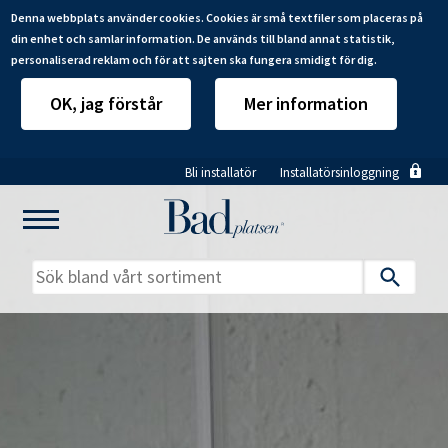
Denna webbplats använder cookies. Cookies är små textfiler som placeras på
din enhet och samlar information. De används till bland annat statistik,
personaliserad reklam och för att sajten ska fungera smidigt för dig.
OK, jag förstår
Mer information
Hoppa
Bli installatör
Installatörsinloggning
till
huvudinnehåll
Mitt badrum
Installatörer
Produkter
Se alla