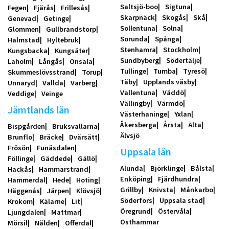
Saltsjö-boo
Sigtuna
Fegen
Fjärås
Frillesås
Skarpnäck
Skogås
Skå
Genevad
Getinge
Sollentuna
Solna
Glommen
Gullbrandstorp
Sorunda
Spånga
Halmstad
Hyltebruk
Stenhamra
Stockholm
Kungsbacka
Kungsäter
Sundbyberg
Södertälje
Laholm
Långås
Onsala
Tullinge
Tumba
Tyresö
Skummeslövsstrand
Torup
Täby
Upplands väsby
Unnaryd
Vallda
Varberg
Vallentuna
Väddö
Veddige
Veinge
Vällingby
Värmdö
Jämtlands län
Västerhaninge
Yxlan
Åkersberga
Årsta
Älta
Bispgården
Bruksvallarna
Älvsjö
Brunflo
Bräcke
Dvärsätt
Frösön
Funäsdalen
Uppsala län
Föllinge
Gäddede
Gällö
Alunda
Björklinge
Bålsta
Hackås
Hammarstrand
Enköping
Fjärdhundra
Hammerdal
Hede
Hoting
Grillby
Knivsta
Månkarbo
Häggenås
Järpen
Klövsjö
Söderfors
Uppsala stad
Krokom
Kälarne
Lit
Öregrund
Östervåla
Ljungdalen
Mattmar
Östhammar
Mörsil
Nälden
Offerdal