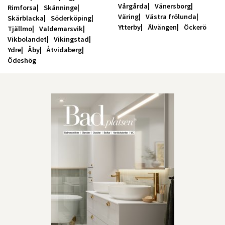
Vårgårda
Vänersborg
Rimforsa
Skänninge
Väring
Västra frölunda
Skärblacka
Söderköping
Ytterby
Älvängen
Öckerö
Tjällmo
Valdemarsvik
Vikbolandet
Vikingstad
Ydre
Åby
Åtvidaberg
Ödeshög