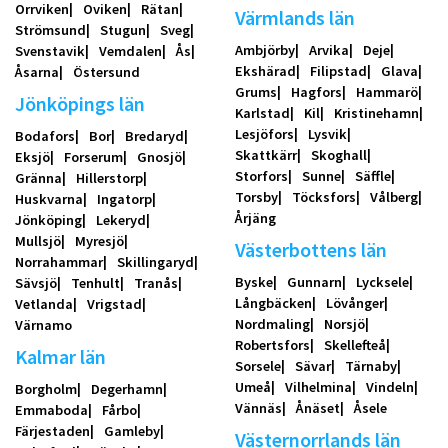
Orrviken
Oviken
Rätan
Värmlands län
Strömsund
Stugun
Sveg
Ambjörby
Arvika
Deje
Svenstavik
Vemdalen
Ås
Ekshärad
Filipstad
Glava
Åsarna
Östersund
Grums
Hagfors
Hammarö
Jönköpings län
Karlstad
Kil
Kristinehamn
Lesjöfors
Lysvik
Bodafors
Bor
Bredaryd
Skattkärr
Skoghall
Eksjö
Forserum
Gnosjö
Storfors
Sunne
Säffle
Gränna
Hillerstorp
Torsby
Töcksfors
Vålberg
Huskvarna
Ingatorp
Årjäng
Jönköping
Lekeryd
Mullsjö
Myresjö
Västerbottens län
Norrahammar
Skillingaryd
Byske
Gunnarn
Lycksele
Sävsjö
Tenhult
Tranås
Långbäcken
Lövånger
Vetlanda
Vrigstad
Nordmaling
Norsjö
Värnamo
Robertsfors
Skellefteå
Kalmar län
Sorsele
Sävar
Tärnaby
Umeå
Vilhelmina
Vindeln
Borgholm
Degerhamn
Vännäs
Ånäset
Åsele
Emmaboda
Fårbo
Färjestaden
Gamleby
Västernorrlands län