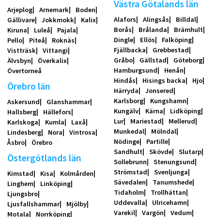
Västra Götalands län
Arjeplog
Arnemark
Boden
Alafors
Alingsås
Billdal
Gällivare
Jokkmokk
Kalix
Borås
Brålanda
Brämhult
Kiruna
Luleå
Pajala
Dingle
Ellös
Falköping
Pello
Piteå
Roknäs
Fjällbacka
Grebbestad
Vistträsk
Vittangi
Gråbo
Gällstad
Göteborg
Älvsbyn
Överkalix
Hamburgsund
Henån
Övertorneå
Hindås
Hisings backa
Hjo
Örebro län
Härryda
Jonsered
Karlsborg
Kungshamn
Askersund
Glanshammar
Kungälv
Kärna
Lidköping
Hallsberg
Hällefors
Lur
Mariestad
Mellerud
Karlskoga
Kumla
Laxå
Munkedal
Mölndal
Lindesberg
Nora
Vintrosa
Nödinge
Partille
Åsbro
Örebro
Sandhult
Skövde
Slutarp
Östergötlands län
Sollebrunn
Stenungsund
Strömstad
Svenljunga
Kimstad
Kisa
Kolmården
Sävedalen
Tanumshede
Linghem
Linköping
Tidaholm
Trollhättan
Ljungsbro
Uddevalla
Ulricehamn
Ljusfallshammar
Mjölby
Varekil
Vargön
Vedum
Motala
Norrköping