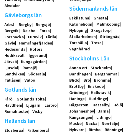
Älvdalen
Södermanlands län
Gävleborgs län
Eskilstuna
Gnesta
Katrineholm
Malmköping
Arbrå
Bergby
Bergsjö
Nyköping
Skogstorp
Bergvik
Delsbo
Forsa
Stallarholmen
Strängnäs
Forsbacka
Furuvik
Färila
Torshälla
Trosa
Gävle
Hamrångefjärden
Vagnhärad
Hedesunda
Hofors
Hudiksvall
Iggesund
Stockholms Län
Järvsö
Kungsgården
Ljusdal
Ramsjö
Annan ort i Stockholm
Sandviken
Söderala
Bandhagen
Bergshamra
Tallåsen
Valbo
Blidö
Bro
Bromma
Brottby
Enskede
Gotlands län
Grödinge
Hallstavik
Haninge
Huddinge
Fårö
Gotlands Tofta
Hägersten
Hässelby
Hölö
Havdhem
Ljugarn
Lärbro
Johanneshov
Järna
Romakloster
Visby
Kungsängen
Lidingö
Hallands län
Muskö
Nacka
Norrtälje
Nykvarn
Rimbo
Rönninge
Eldsberga
Falkenberg