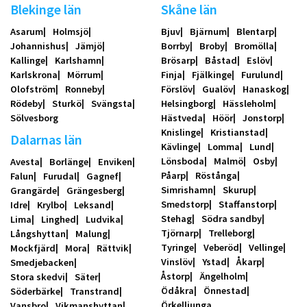
Blekinge län
Skåne län
Asarum
Holmsjö
Bjuv
Bjärnum
Blentarp
Johannishus
Jämjö
Borrby
Broby
Bromölla
Kallinge
Karlshamn
Brösarp
Båstad
Eslöv
Karlskrona
Mörrum
Finja
Fjälkinge
Furulund
Olofström
Ronneby
Förslöv
Gualöv
Hanaskog
Rödeby
Sturkö
Svängsta
Helsingborg
Hässleholm
Sölvesborg
Hästveda
Höör
Jonstorp
Knislinge
Kristianstad
Dalarnas län
Kävlinge
Lomma
Lund
Lönsboda
Malmö
Osby
Avesta
Borlänge
Enviken
Påarp
Röstånga
Falun
Furudal
Gagnef
Simrishamn
Skurup
Grangärde
Grängesberg
Smedstorp
Staffanstorp
Idre
Krylbo
Leksand
Stehag
Södra sandby
Lima
Linghed
Ludvika
Tjörnarp
Trelleborg
Långshyttan
Malung
Tyringe
Veberöd
Vellinge
Mockfjärd
Mora
Rättvik
Vinslöv
Ystad
Åkarp
Smedjebacken
Åstorp
Ängelholm
Stora skedvi
Säter
Ödåkra
Önnestad
Söderbärke
Transtrand
Örkelljunga
Vansbro
Vikmanshyttan