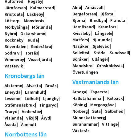
Hultsfred
Högsby
Alnö
Arnäsvall
Järnforsen
Kalmar stad
Bergeforsen
Bjästa
Kristdala
Läckeby
Björna
Bredbyn
Fränsta
Löttorp
Mönsterås
Härnösand
Kramfors
Mörbylånga
Mörlunda
Kvissleby
Långsele
Nybro
Oskarshamn
Matfors
Njurunda
Rockneby
Ruda
Näsåker
Själevad
Silverdalen
Söderåkra
Sollefteå
Stöde
Sundsvall
Södra vi
Torsås
Söråker
Ullånger
Vimmerby
Vissefjärda
Älandsbro
Örnsköldsvik
Västervik
Överturingen
Kronobergs län
Västmanlands län
Alstermo
Alvesta
Braås
Arboga
Fagersta
Eneryda
Lammhult
Hallstahammar
Kolbäck
Lessebo
Lidhult
Ljungby
Köping
Morgongåva
Strömsnäsbruk
Tingsryd
Norberg
Sala
Salbohed
Traryd
Vederslöv
Skinnskatteberg
Vislanda
Växjö
Åryd
Surahammar
Vittinge
Åseda
Älmhult
Västerås
Norrbottens län