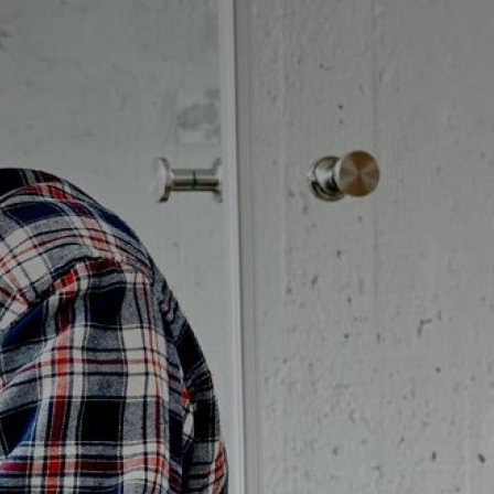
Badrumstips
Om Badplatsen
3D-badrum
Våra varumärken