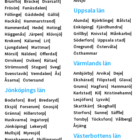
Älvsjö
Brunflo
Bräcke
Dvärsätt
Frösön
Funäsdalen
Uppsala län
Föllinge
Gäddede
Gällö
Alunda
Björklinge
Bålsta
Hackås
Hammarstrand
Enköping
Fjärdhundra
Hammerdal
Hede
Hoting
Grillby
Knivsta
Månkarbo
Häggenås
Järpen
Klövsjö
Söderfors
Uppsala stad
Krokom
Kälarne
Lit
Öregrund
Östervåla
Ljungdalen
Mattmar
Östhammar
Mörsil
Nälden
Offerdal
Orrviken
Oviken
Rätan
Värmlands län
Strömsund
Stugun
Sveg
Ambjörby
Arvika
Deje
Svenstavik
Vemdalen
Ås
Ekshärad
Filipstad
Glava
Åsarna
Östersund
Grums
Hagfors
Hammarö
Jönköpings län
Karlstad
Kil
Kristinehamn
Lesjöfors
Lysvik
Bodafors
Bor
Bredaryd
Skattkärr
Skoghall
Eksjö
Forserum
Gnosjö
Storfors
Sunne
Säffle
Gränna
Hillerstorp
Torsby
Töcksfors
Vålberg
Huskvarna
Ingatorp
Årjäng
Jönköping
Lekeryd
Mullsjö
Myresjö
Västerbottens län
Norrahammar
Skillingaryd