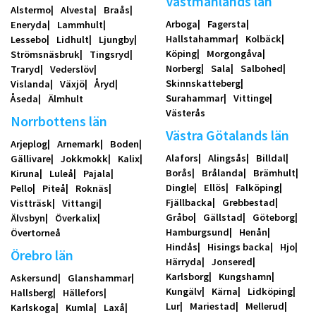
Västmanlands län
Alstermo
Alvesta
Braås
Arboga
Fagersta
Eneryda
Lammhult
Hallstahammar
Kolbäck
Lessebo
Lidhult
Ljungby
Köping
Morgongåva
Strömsnäsbruk
Tingsryd
Norberg
Sala
Salbohed
Traryd
Vederslöv
Skinnskatteberg
Vislanda
Växjö
Åryd
Surahammar
Vittinge
Åseda
Älmhult
Västerås
Norrbottens län
Västra Götalands län
Arjeplog
Arnemark
Boden
Alafors
Alingsås
Billdal
Gällivare
Jokkmokk
Kalix
Borås
Brålanda
Brämhult
Kiruna
Luleå
Pajala
Dingle
Ellös
Falköping
Pello
Piteå
Roknäs
Fjällbacka
Grebbestad
Vistträsk
Vittangi
Gråbo
Gällstad
Göteborg
Älvsbyn
Överkalix
Hamburgsund
Henån
Övertorneå
Hindås
Hisings backa
Hjo
Örebro län
Härryda
Jonsered
Karlsborg
Kungshamn
Askersund
Glanshammar
Kungälv
Kärna
Lidköping
Hallsberg
Hällefors
Lur
Mariestad
Mellerud
Karlskoga
Kumla
Laxå