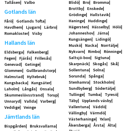
Tallåsen
Valbo
Blidö
Bro
Bromma
Brottby
Enskede
Gotlands län
Grödinge
Hallstavik
Haninge
Huddinge
Fårö
Gotlands Tofta
Hägersten
Hässelby
Hölö
Havdhem
Ljugarn
Lärbro
Johanneshov
Järna
Romakloster
Visby
Kungsängen
Lidingö
Hallands län
Muskö
Nacka
Norrtälje
Nykvarn
Rimbo
Rönninge
Eldsberga
Falkenberg
Saltsjö-boo
Sigtuna
Fegen
Fjärås
Frillesås
Skarpnäck
Skogås
Skå
Genevad
Getinge
Sollentuna
Solna
Glommen
Gullbrandstorp
Sorunda
Spånga
Halmstad
Hyltebruk
Stenhamra
Stockholm
Kungsbacka
Kungsäter
Sundbyberg
Södertälje
Laholm
Långås
Onsala
Tullinge
Tumba
Tyresö
Skummeslövsstrand
Torup
Täby
Upplands väsby
Unnaryd
Vallda
Varberg
Vallentuna
Väddö
Veddige
Veinge
Vällingby
Värmdö
Jämtlands län
Västerhaninge
Yxlan
Åkersberga
Årsta
Älta
Bispgården
Bruksvallarna