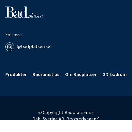
Följ oss
@badplatsen.se
Sidfot
Produkter
Badrumstips
Om Badplatsen
3D-badrum
© Copyright Badplatsen.se
Dahl Sverige AB, Bryggerivägen 9
168 67 Bromma
E-post:
badplatsen@dahl.se