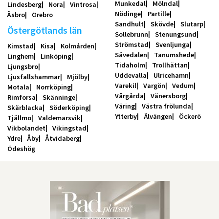
Munkedal
Mölndal
Lindesberg
Nora
Vintrosa
Nödinge
Partille
Åsbro
Örebro
Sandhult
Skövde
Slutarp
Östergötlands län
Sollebrunn
Stenungsund
Strömstad
Svenljunga
Kimstad
Kisa
Kolmården
Sävedalen
Tanumshede
Linghem
Linköping
Tidaholm
Trollhättan
Ljungsbro
Uddevalla
Ulricehamn
Ljusfallshammar
Mjölby
Varekil
Vargön
Vedum
Motala
Norrköping
Vårgårda
Vänersborg
Rimforsa
Skänninge
Väring
Västra frölunda
Skärblacka
Söderköping
Ytterby
Älvängen
Öckerö
Tjällmo
Valdemarsvik
Vikbolandet
Vikingstad
Ydre
Åby
Åtvidaberg
Ödeshög