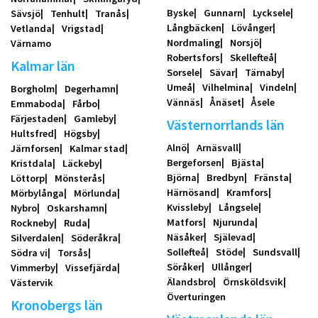
Byske
Gunnarn
Lycksele
Sävsjö
Tenhult
Tranås
Långbäcken
Lövånger
Vetlanda
Vrigstad
Nordmaling
Norsjö
Värnamo
Robertsfors
Skellefteå
Kalmar län
Sorsele
Sävar
Tärnaby
Umeå
Vilhelmina
Vindeln
Borgholm
Degerhamn
Vännäs
Ånäset
Åsele
Emmaboda
Fårbo
Färjestaden
Gamleby
Västernorrlands län
Hultsfred
Högsby
Alnö
Arnäsvall
Järnforsen
Kalmar stad
Bergeforsen
Bjästa
Kristdala
Läckeby
Björna
Bredbyn
Fränsta
Löttorp
Mönsterås
Härnösand
Kramfors
Mörbylånga
Mörlunda
Kvissleby
Långsele
Nybro
Oskarshamn
Matfors
Njurunda
Rockneby
Ruda
Näsåker
Själevad
Silverdalen
Söderåkra
Sollefteå
Stöde
Sundsvall
Södra vi
Torsås
Söråker
Ullånger
Vimmerby
Vissefjärda
Älandsbro
Örnsköldsvik
Västervik
Överturingen
Kronobergs län