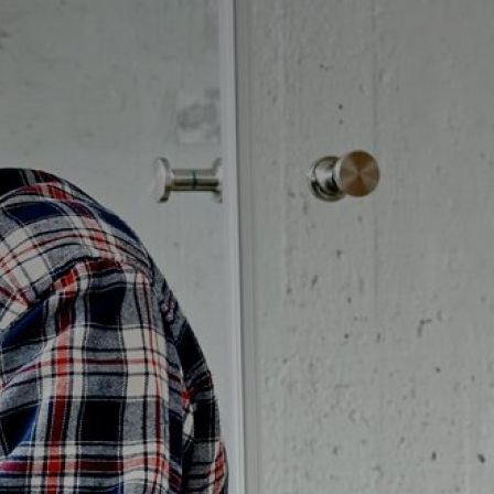
Badrumstips
Om Badplatsen
3D-badrum
Våra varumärken