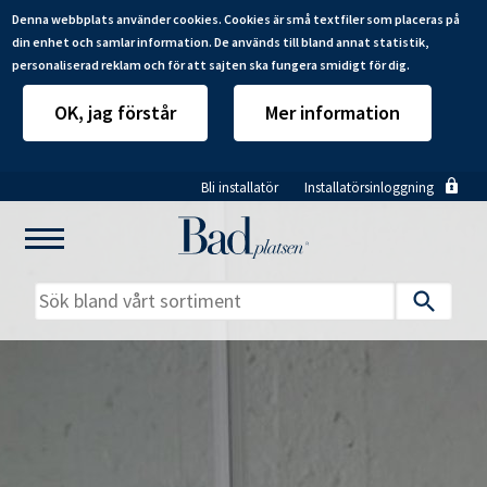
Denna webbplats använder cookies. Cookies är små textfiler som placeras på
din enhet och samlar information. De används till bland annat statistik,
personaliserad reklam och för att sajten ska fungera smidigt för dig.
OK, jag förstår
Mer information
Hoppa
Bli installatör
Installatörsinloggning
till
huvudinnehåll
Mitt badrum
Installatörer
Produkter
Se alla