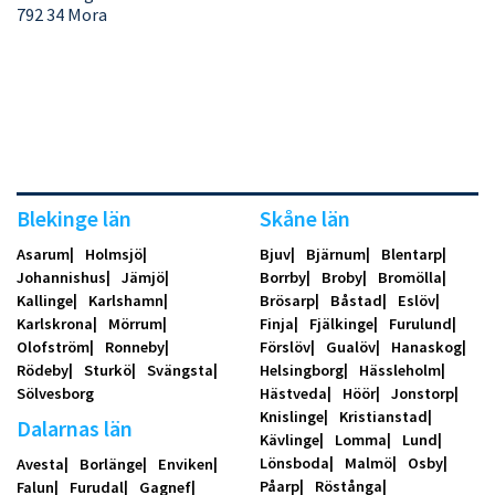
792 34 Mora
Blekinge län
Skåne län
Asarum
Holmsjö
Bjuv
Bjärnum
Blentarp
Johannishus
Jämjö
Borrby
Broby
Bromölla
Kallinge
Karlshamn
Brösarp
Båstad
Eslöv
Karlskrona
Mörrum
Finja
Fjälkinge
Furulund
Olofström
Ronneby
Förslöv
Gualöv
Hanaskog
Rödeby
Sturkö
Svängsta
Helsingborg
Hässleholm
Sölvesborg
Hästveda
Höör
Jonstorp
Knislinge
Kristianstad
Dalarnas län
Kävlinge
Lomma
Lund
Lönsboda
Malmö
Osby
Avesta
Borlänge
Enviken
Påarp
Röstånga
Falun
Furudal
Gagnef