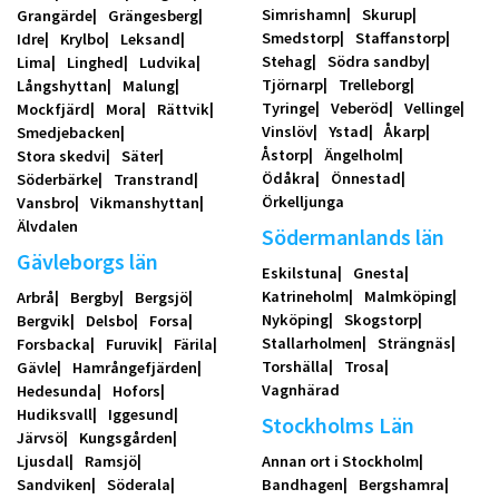
Simrishamn
Skurup
Grangärde
Grängesberg
Smedstorp
Staffanstorp
Idre
Krylbo
Leksand
Stehag
Södra sandby
Lima
Linghed
Ludvika
Tjörnarp
Trelleborg
Långshyttan
Malung
Tyringe
Veberöd
Vellinge
Mockfjärd
Mora
Rättvik
Vinslöv
Ystad
Åkarp
Smedjebacken
Åstorp
Ängelholm
Stora skedvi
Säter
Ödåkra
Önnestad
Söderbärke
Transtrand
Örkelljunga
Vansbro
Vikmanshyttan
Älvdalen
Södermanlands län
Gävleborgs län
Eskilstuna
Gnesta
Katrineholm
Malmköping
Arbrå
Bergby
Bergsjö
Nyköping
Skogstorp
Bergvik
Delsbo
Forsa
Stallarholmen
Strängnäs
Forsbacka
Furuvik
Färila
Torshälla
Trosa
Gävle
Hamrångefjärden
Vagnhärad
Hedesunda
Hofors
Hudiksvall
Iggesund
Stockholms Län
Järvsö
Kungsgården
Ljusdal
Ramsjö
Annan ort i Stockholm
Sandviken
Söderala
Bandhagen
Bergshamra