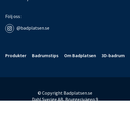
Följ oss
@badplatsen.se
Sidfot
Produkter
Badrumstips
Om Badplatsen
3D-badrum
© Copyright Badplatsen.se
Dahl Sverige AB, Bryggerivägen 9
168 67 Bromma
E-post:
badplatsen@dahl.se