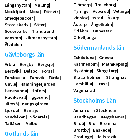
Tjörnarp
Trelleborg
Långshyttan
Malung
Tyringe
Veberöd
Vellinge
Mockfjärd
Mora
Rättvik
Vinslöv
Ystad
Åkarp
Smedjebacken
Åstorp
Ängelholm
Stora skedvi
Säter
Ödåkra
Önnestad
Söderbärke
Transtrand
Örkelljunga
Vansbro
Vikmanshyttan
Älvdalen
Södermanlands län
Gävleborgs län
Eskilstuna
Gnesta
Katrineholm
Malmköping
Arbrå
Bergby
Bergsjö
Nyköping
Skogstorp
Bergvik
Delsbo
Forsa
Stallarholmen
Strängnäs
Forsbacka
Furuvik
Färila
Torshälla
Trosa
Gävle
Hamrångefjärden
Vagnhärad
Hedesunda
Hofors
Hudiksvall
Iggesund
Stockholms Län
Järvsö
Kungsgården
Ljusdal
Ramsjö
Annan ort i Stockholm
Sandviken
Söderala
Bandhagen
Bergshamra
Tallåsen
Valbo
Blidö
Bro
Bromma
Brottby
Enskede
Gotlands län
Grödinge
Hallstavik