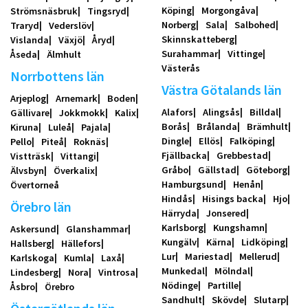
Köping
Morgongåva
Strömsnäsbruk
Tingsryd
Norberg
Sala
Salbohed
Traryd
Vederslöv
Skinnskatteberg
Vislanda
Växjö
Åryd
Surahammar
Vittinge
Åseda
Älmhult
Västerås
Norrbottens län
Västra Götalands län
Arjeplog
Arnemark
Boden
Alafors
Alingsås
Billdal
Gällivare
Jokkmokk
Kalix
Borås
Brålanda
Brämhult
Kiruna
Luleå
Pajala
Dingle
Ellös
Falköping
Pello
Piteå
Roknäs
Fjällbacka
Grebbestad
Vistträsk
Vittangi
Gråbo
Gällstad
Göteborg
Älvsbyn
Överkalix
Hamburgsund
Henån
Övertorneå
Hindås
Hisings backa
Hjo
Örebro län
Härryda
Jonsered
Karlsborg
Kungshamn
Askersund
Glanshammar
Kungälv
Kärna
Lidköping
Hallsberg
Hällefors
Lur
Mariestad
Mellerud
Karlskoga
Kumla
Laxå
Munkedal
Mölndal
Lindesberg
Nora
Vintrosa
Nödinge
Partille
Åsbro
Örebro
Sandhult
Skövde
Slutarp