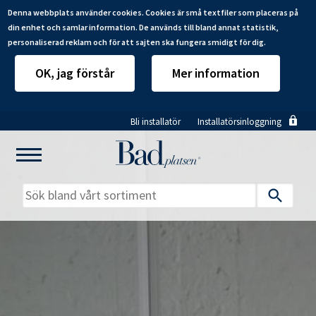
Denna webbplats använder cookies. Cookies är små textfiler som placeras på
din enhet och samlar information. De används till bland annat statistik,
personaliserad reklam och för att sajten ska fungera smidigt för dig.
OK, jag förstår
Mer information
Hoppa
Bli installatör
Installatörsinloggning
till
huvudinnehåll
Mitt badrum
Installatörer
Produkter
Se alla