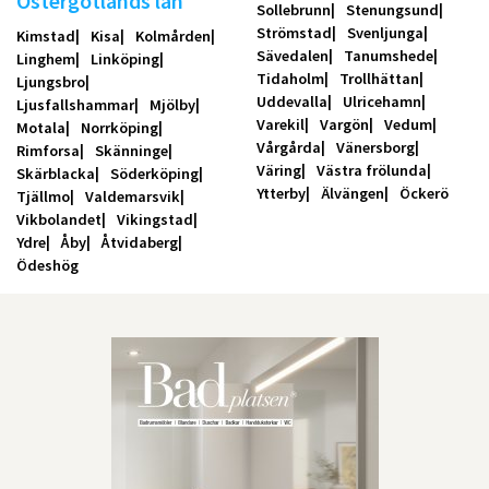
Östergötlands län
Sollebrunn
Stenungsund
Strömstad
Svenljunga
Kimstad
Kisa
Kolmården
Sävedalen
Tanumshede
Linghem
Linköping
Tidaholm
Trollhättan
Ljungsbro
Uddevalla
Ulricehamn
Ljusfallshammar
Mjölby
Varekil
Vargön
Vedum
Motala
Norrköping
Vårgårda
Vänersborg
Rimforsa
Skänninge
Väring
Västra frölunda
Skärblacka
Söderköping
Ytterby
Älvängen
Öckerö
Tjällmo
Valdemarsvik
Vikbolandet
Vikingstad
Ydre
Åby
Åtvidaberg
Ödeshög