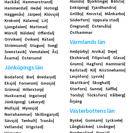
Alunda
Björklinge
Bålsta
Hackås
Hammarstrand
Enköping
Fjärdhundra
Hammerdal
Hede
Hoting
Grillby
Knivsta
Månkarbo
Häggenås
Järpen
Klövsjö
Söderfors
Uppsala stad
Krokom
Kälarne
Lit
Öregrund
Östervåla
Ljungdalen
Mattmar
Östhammar
Mörsil
Nälden
Offerdal
Orrviken
Oviken
Rätan
Värmlands län
Strömsund
Stugun
Sveg
Ambjörby
Arvika
Deje
Svenstavik
Vemdalen
Ås
Ekshärad
Filipstad
Glava
Åsarna
Östersund
Grums
Hagfors
Hammarö
Jönköpings län
Karlstad
Kil
Kristinehamn
Lesjöfors
Lysvik
Bodafors
Bor
Bredaryd
Skattkärr
Skoghall
Eksjö
Forserum
Gnosjö
Storfors
Sunne
Säffle
Gränna
Hillerstorp
Torsby
Töcksfors
Vålberg
Huskvarna
Ingatorp
Årjäng
Jönköping
Lekeryd
Mullsjö
Myresjö
Västerbottens län
Norrahammar
Skillingaryd
Byske
Gunnarn
Lycksele
Sävsjö
Tenhult
Tranås
Långbäcken
Lövånger
Vetlanda
Vrigstad
Nordmaling
Norsjö