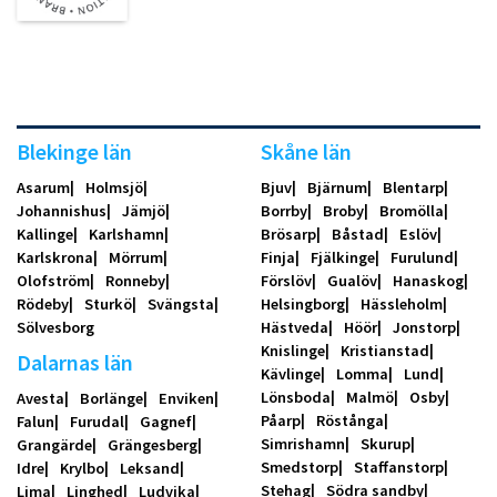
Blekinge län
Skåne län
Asarum
Holmsjö
Bjuv
Bjärnum
Blentarp
Johannishus
Jämjö
Borrby
Broby
Bromölla
Kallinge
Karlshamn
Brösarp
Båstad
Eslöv
Karlskrona
Mörrum
Finja
Fjälkinge
Furulund
Olofström
Ronneby
Förslöv
Gualöv
Hanaskog
Rödeby
Sturkö
Svängsta
Helsingborg
Hässleholm
Sölvesborg
Hästveda
Höör
Jonstorp
Knislinge
Kristianstad
Dalarnas län
Kävlinge
Lomma
Lund
Lönsboda
Malmö
Osby
Avesta
Borlänge
Enviken
Påarp
Röstånga
Falun
Furudal
Gagnef
Simrishamn
Skurup
Grangärde
Grängesberg
Smedstorp
Staffanstorp
Idre
Krylbo
Leksand
Stehag
Södra sandby
Lima
Linghed
Ludvika