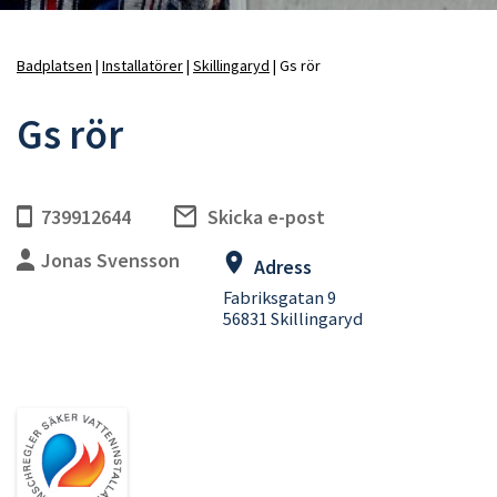
Badplatsen
Installatörer
Skillingaryd
Gs rör
Länkstig
Gs rör
739912644
Skicka e-post
Jonas Svensson
Adress
Fabriksgatan 9
56831 Skillingaryd