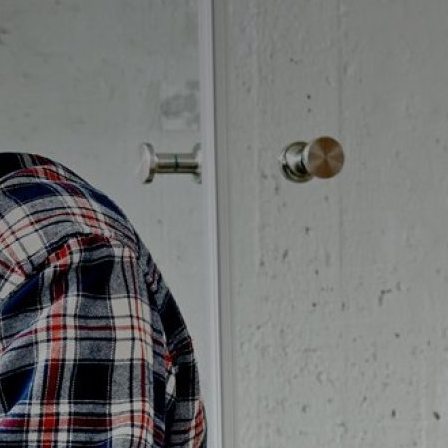
Badrumstips
Om Badplatsen
3D-badrum
Våra varumärken