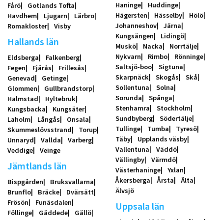
Haninge
Huddinge
Fårö
Gotlands Tofta
Hägersten
Hässelby
Hölö
Havdhem
Ljugarn
Lärbro
Johanneshov
Järna
Romakloster
Visby
Kungsängen
Lidingö
Hallands län
Muskö
Nacka
Norrtälje
Nykvarn
Rimbo
Rönninge
Eldsberga
Falkenberg
Saltsjö-boo
Sigtuna
Fegen
Fjärås
Frillesås
Skarpnäck
Skogås
Skå
Genevad
Getinge
Sollentuna
Solna
Glommen
Gullbrandstorp
Sorunda
Spånga
Halmstad
Hyltebruk
Stenhamra
Stockholm
Kungsbacka
Kungsäter
Sundbyberg
Södertälje
Laholm
Långås
Onsala
Tullinge
Tumba
Tyresö
Skummeslövsstrand
Torup
Täby
Upplands väsby
Unnaryd
Vallda
Varberg
Vallentuna
Väddö
Veddige
Veinge
Vällingby
Värmdö
Jämtlands län
Västerhaninge
Yxlan
Åkersberga
Årsta
Älta
Bispgården
Bruksvallarna
Älvsjö
Brunflo
Bräcke
Dvärsätt
Frösön
Funäsdalen
Uppsala län
Föllinge
Gäddede
Gällö