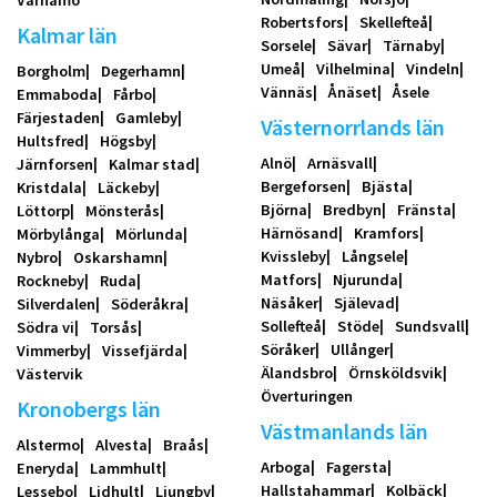
Värnamo
Robertsfors
Skellefteå
Kalmar län
Sorsele
Sävar
Tärnaby
Umeå
Vilhelmina
Vindeln
Borgholm
Degerhamn
Vännäs
Ånäset
Åsele
Emmaboda
Fårbo
Färjestaden
Gamleby
Västernorrlands län
Hultsfred
Högsby
Alnö
Arnäsvall
Järnforsen
Kalmar stad
Bergeforsen
Bjästa
Kristdala
Läckeby
Björna
Bredbyn
Fränsta
Löttorp
Mönsterås
Härnösand
Kramfors
Mörbylånga
Mörlunda
Kvissleby
Långsele
Nybro
Oskarshamn
Matfors
Njurunda
Rockneby
Ruda
Näsåker
Själevad
Silverdalen
Söderåkra
Sollefteå
Stöde
Sundsvall
Södra vi
Torsås
Söråker
Ullånger
Vimmerby
Vissefjärda
Älandsbro
Örnsköldsvik
Västervik
Överturingen
Kronobergs län
Västmanlands län
Alstermo
Alvesta
Braås
Arboga
Fagersta
Eneryda
Lammhult
Hallstahammar
Kolbäck
Lessebo
Lidhult
Ljungby