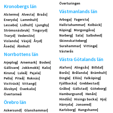
Överturingen
Kronobergs län
Västmanlands län
Alstermo
Alvesta
Braås
Arboga
Fagersta
Eneryda
Lammhult
Hallstahammar
Kolbäck
Lessebo
Lidhult
Ljungby
Köping
Morgongåva
Strömsnäsbruk
Tingsryd
Norberg
Sala
Salbohed
Traryd
Vederslöv
Skinnskatteberg
Vislanda
Växjö
Åryd
Surahammar
Vittinge
Åseda
Älmhult
Västerås
Norrbottens län
Västra Götalands län
Arjeplog
Arnemark
Boden
Alafors
Alingsås
Billdal
Gällivare
Jokkmokk
Kalix
Borås
Brålanda
Brämhult
Kiruna
Luleå
Pajala
Dingle
Ellös
Falköping
Pello
Piteå
Roknäs
Fjällbacka
Grebbestad
Vistträsk
Vittangi
Gråbo
Gällstad
Göteborg
Älvsbyn
Överkalix
Hamburgsund
Henån
Övertorneå
Hindås
Hisings backa
Hjo
Örebro län
Härryda
Jonsered
Karlsborg
Kungshamn
Askersund
Glanshammar