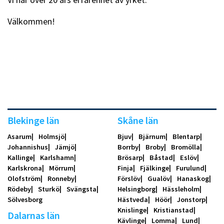
Välkommen!
Blekinge län
Skåne län
Asarum
Holmsjö
Bjuv
Bjärnum
Blentarp
Johannishus
Jämjö
Borrby
Broby
Bromölla
Kallinge
Karlshamn
Brösarp
Båstad
Eslöv
Karlskrona
Mörrum
Finja
Fjälkinge
Furulund
Olofström
Ronneby
Förslöv
Gualöv
Hanaskog
Rödeby
Sturkö
Svängsta
Helsingborg
Hässleholm
Sölvesborg
Hästveda
Höör
Jonstorp
Knislinge
Kristianstad
Dalarnas län
Kävlinge
Lomma
Lund