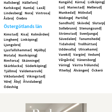
Kungälv
Kärna
Lidköping
Hallsberg
Hällefors
Lur
Mariestad
Mellerud
Karlskoga
Kumla
Laxå
Munkedal
Mölndal
Lindesberg
Nora
Vintrosa
Nödinge
Partille
Åsbro
Örebro
Sandhult
Skövde
Slutarp
Östergötlands län
Sollebrunn
Stenungsund
Strömstad
Svenljunga
Kimstad
Kisa
Kolmården
Sävedalen
Tanumshede
Linghem
Linköping
Tidaholm
Trollhättan
Ljungsbro
Uddevalla
Ulricehamn
Ljusfallshammar
Mjölby
Varekil
Vargön
Vedum
Motala
Norrköping
Vårgårda
Vänersborg
Rimforsa
Skänninge
Väring
Västra frölunda
Skärblacka
Söderköping
Ytterby
Älvängen
Öckerö
Tjällmo
Valdemarsvik
Vikbolandet
Vikingstad
Ydre
Åby
Åtvidaberg
Ödeshög