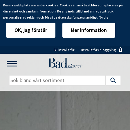
Denna webbplats använder cookies. Cookies är små textfiler som placeras på
din enhet och samlar information. De används till bland annat statistik,
personaliserad reklam och för att sajten ska fungera smidigt för dig.
OK, jag förstår
Mer information
Hoppa
Bli installatör
Installatörsinloggning
till
huvudinnehåll
Mitt badrum
Installatörer
Produkter
Se alla