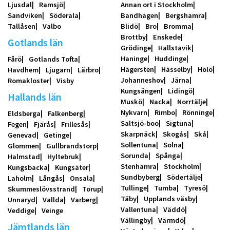
Ljusdal
Ramsjö
Annan ort i Stockholm
Sandviken
Söderala
Bandhagen
Bergshamra
Tallåsen
Valbo
Blidö
Bro
Bromma
Brottby
Enskede
Gotlands län
Grödinge
Hallstavik
Haninge
Huddinge
Fårö
Gotlands Tofta
Hägersten
Hässelby
Hölö
Havdhem
Ljugarn
Lärbro
Johanneshov
Järna
Romakloster
Visby
Kungsängen
Lidingö
Hallands län
Muskö
Nacka
Norrtälje
Nykvarn
Rimbo
Rönninge
Eldsberga
Falkenberg
Saltsjö-boo
Sigtuna
Fegen
Fjärås
Frillesås
Skarpnäck
Skogås
Skå
Genevad
Getinge
Sollentuna
Solna
Glommen
Gullbrandstorp
Sorunda
Spånga
Halmstad
Hyltebruk
Stenhamra
Stockholm
Kungsbacka
Kungsäter
Sundbyberg
Södertälje
Laholm
Långås
Onsala
Tullinge
Tumba
Tyresö
Skummeslövsstrand
Torup
Täby
Upplands väsby
Unnaryd
Vallda
Varberg
Vallentuna
Väddö
Veddige
Veinge
Vällingby
Värmdö
Jämtlands län