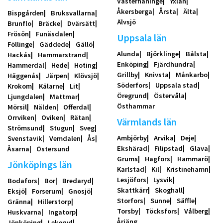
Västerhaninge
Yxlan
Åkersberga
Årsta
Älta
Bispgården
Bruksvallarna
Älvsjö
Brunflo
Bräcke
Dvärsätt
Frösön
Funäsdalen
Uppsala län
Föllinge
Gäddede
Gällö
Alunda
Björklinge
Bålsta
Hackås
Hammarstrand
Enköping
Fjärdhundra
Hammerdal
Hede
Hoting
Grillby
Knivsta
Månkarbo
Häggenås
Järpen
Klövsjö
Söderfors
Uppsala stad
Krokom
Kälarne
Lit
Öregrund
Östervåla
Ljungdalen
Mattmar
Östhammar
Mörsil
Nälden
Offerdal
Orrviken
Oviken
Rätan
Värmlands län
Strömsund
Stugun
Sveg
Ambjörby
Arvika
Deje
Svenstavik
Vemdalen
Ås
Ekshärad
Filipstad
Glava
Åsarna
Östersund
Grums
Hagfors
Hammarö
Jönköpings län
Karlstad
Kil
Kristinehamn
Lesjöfors
Lysvik
Bodafors
Bor
Bredaryd
Skattkärr
Skoghall
Eksjö
Forserum
Gnosjö
Storfors
Sunne
Säffle
Gränna
Hillerstorp
Torsby
Töcksfors
Vålberg
Huskvarna
Ingatorp
Årjäng
Jönköping
Lekeryd