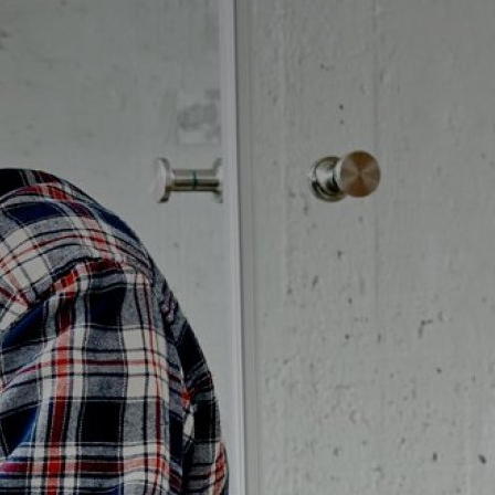
Badrumstips
Om Badplatsen
3D-badrum
Våra varumärken