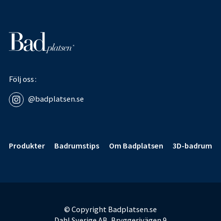
Följ oss
@badplatsen.se
Sidfot
Produkter
Badrumstips
Om Badplatsen
3D-badrum
© Copyright Badplatsen.se
Dahl Sverige AB, Bryggerivägen 9