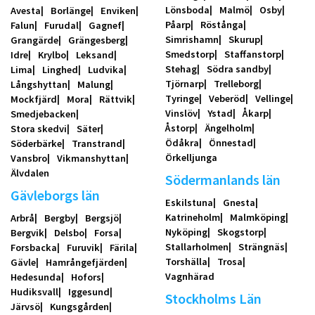
Lönsboda
Malmö
Osby
Avesta
Borlänge
Enviken
Påarp
Röstånga
Falun
Furudal
Gagnef
Simrishamn
Skurup
Grangärde
Grängesberg
Smedstorp
Staffanstorp
Idre
Krylbo
Leksand
Stehag
Södra sandby
Lima
Linghed
Ludvika
Tjörnarp
Trelleborg
Långshyttan
Malung
Tyringe
Veberöd
Vellinge
Mockfjärd
Mora
Rättvik
Vinslöv
Ystad
Åkarp
Smedjebacken
Åstorp
Ängelholm
Stora skedvi
Säter
Ödåkra
Önnestad
Söderbärke
Transtrand
Örkelljunga
Vansbro
Vikmanshyttan
Älvdalen
Södermanlands län
Gävleborgs län
Eskilstuna
Gnesta
Katrineholm
Malmköping
Arbrå
Bergby
Bergsjö
Nyköping
Skogstorp
Bergvik
Delsbo
Forsa
Stallarholmen
Strängnäs
Forsbacka
Furuvik
Färila
Torshälla
Trosa
Gävle
Hamrångefjärden
Vagnhärad
Hedesunda
Hofors
Hudiksvall
Iggesund
Stockholms Län
Järvsö
Kungsgården