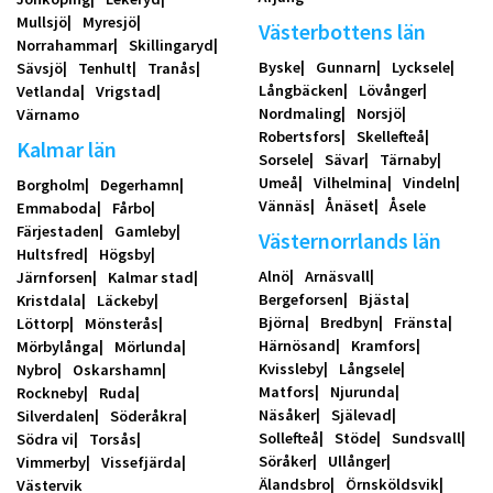
Mullsjö
Myresjö
Västerbottens län
Norrahammar
Skillingaryd
Byske
Gunnarn
Lycksele
Sävsjö
Tenhult
Tranås
Långbäcken
Lövånger
Vetlanda
Vrigstad
Nordmaling
Norsjö
Värnamo
Robertsfors
Skellefteå
Kalmar län
Sorsele
Sävar
Tärnaby
Umeå
Vilhelmina
Vindeln
Borgholm
Degerhamn
Vännäs
Ånäset
Åsele
Emmaboda
Fårbo
Färjestaden
Gamleby
Västernorrlands län
Hultsfred
Högsby
Alnö
Arnäsvall
Järnforsen
Kalmar stad
Bergeforsen
Bjästa
Kristdala
Läckeby
Björna
Bredbyn
Fränsta
Löttorp
Mönsterås
Härnösand
Kramfors
Mörbylånga
Mörlunda
Kvissleby
Långsele
Nybro
Oskarshamn
Matfors
Njurunda
Rockneby
Ruda
Näsåker
Själevad
Silverdalen
Söderåkra
Sollefteå
Stöde
Sundsvall
Södra vi
Torsås
Söråker
Ullånger
Vimmerby
Vissefjärda
Älandsbro
Örnsköldsvik
Västervik