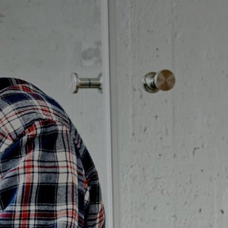
Badrumstips
Om Badplatsen
3D-badrum
Våra varumärken