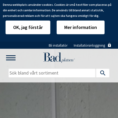
Denna webbplats använder cookies. Cookies är små textfiler som placeras på
din enhet och samlar information. De används till bland annat statistik,
personaliserad reklam och för att sajten ska fungera smidigt för dig.
OK, jag förstår
Mer information
Hoppa
Bli installatör
Installatörsinloggning
till
huvudinnehåll
Mitt badrum
Installatörer
Produkter
Se alla