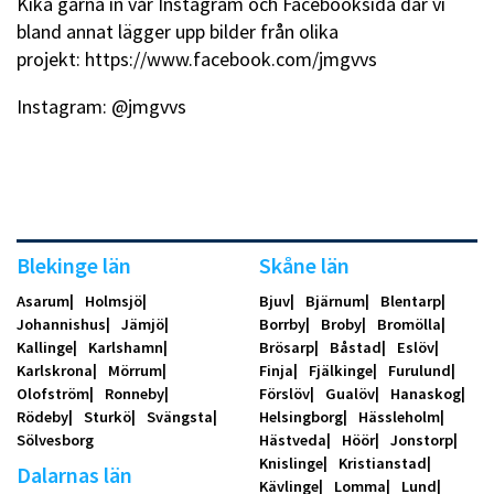
Kika gärna in vår Instagram och Facebooksida där vi
bland annat lägger upp bilder från olika
projekt:
https://www.facebook.com/jmgvvs
Instagram: @jmgvvs
Blekinge län
Skåne län
Asarum
Holmsjö
Bjuv
Bjärnum
Blentarp
Johannishus
Jämjö
Borrby
Broby
Bromölla
Kallinge
Karlshamn
Brösarp
Båstad
Eslöv
Karlskrona
Mörrum
Finja
Fjälkinge
Furulund
Olofström
Ronneby
Förslöv
Gualöv
Hanaskog
Rödeby
Sturkö
Svängsta
Helsingborg
Hässleholm
Sölvesborg
Hästveda
Höör
Jonstorp
Knislinge
Kristianstad
Dalarnas län
Kävlinge
Lomma
Lund