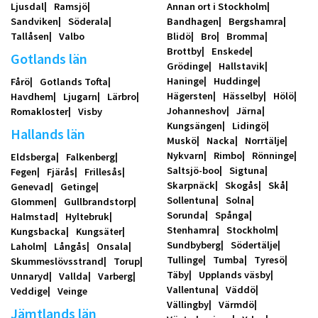
Ljusdal
Ramsjö
Annan ort i Stockholm
Sandviken
Söderala
Bandhagen
Bergshamra
Tallåsen
Valbo
Blidö
Bro
Bromma
Brottby
Enskede
Gotlands län
Grödinge
Hallstavik
Haninge
Huddinge
Fårö
Gotlands Tofta
Hägersten
Hässelby
Hölö
Havdhem
Ljugarn
Lärbro
Johanneshov
Järna
Romakloster
Visby
Kungsängen
Lidingö
Hallands län
Muskö
Nacka
Norrtälje
Nykvarn
Rimbo
Rönninge
Eldsberga
Falkenberg
Saltsjö-boo
Sigtuna
Fegen
Fjärås
Frillesås
Skarpnäck
Skogås
Skå
Genevad
Getinge
Sollentuna
Solna
Glommen
Gullbrandstorp
Sorunda
Spånga
Halmstad
Hyltebruk
Stenhamra
Stockholm
Kungsbacka
Kungsäter
Sundbyberg
Södertälje
Laholm
Långås
Onsala
Tullinge
Tumba
Tyresö
Skummeslövsstrand
Torup
Täby
Upplands väsby
Unnaryd
Vallda
Varberg
Vallentuna
Väddö
Veddige
Veinge
Vällingby
Värmdö
Jämtlands län