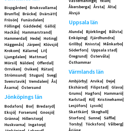
Västerhaninge
Yxlan
Åkersberga
Årsta
Älta
Bispgården
Bruksvallarna
Älvsjö
Brunflo
Bräcke
Dvärsätt
Frösön
Funäsdalen
Uppsala län
Föllinge
Gäddede
Gällö
Alunda
Björklinge
Bålsta
Hackås
Hammarstrand
Enköping
Fjärdhundra
Hammerdal
Hede
Hoting
Grillby
Knivsta
Månkarbo
Häggenås
Järpen
Klövsjö
Söderfors
Uppsala stad
Krokom
Kälarne
Lit
Öregrund
Östervåla
Ljungdalen
Mattmar
Östhammar
Mörsil
Nälden
Offerdal
Orrviken
Oviken
Rätan
Värmlands län
Strömsund
Stugun
Sveg
Ambjörby
Arvika
Deje
Svenstavik
Vemdalen
Ås
Ekshärad
Filipstad
Glava
Åsarna
Östersund
Grums
Hagfors
Hammarö
Jönköpings län
Karlstad
Kil
Kristinehamn
Lesjöfors
Lysvik
Bodafors
Bor
Bredaryd
Skattkärr
Skoghall
Eksjö
Forserum
Gnosjö
Storfors
Sunne
Säffle
Gränna
Hillerstorp
Torsby
Töcksfors
Vålberg
Huskvarna
Ingatorp
Årjäng
Jönköping
Lekeryd