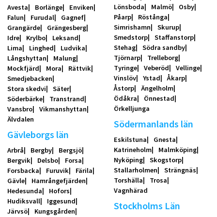
Lönsboda
Malmö
Osby
Avesta
Borlänge
Enviken
Påarp
Röstånga
Falun
Furudal
Gagnef
Simrishamn
Skurup
Grangärde
Grängesberg
Smedstorp
Staffanstorp
Idre
Krylbo
Leksand
Stehag
Södra sandby
Lima
Linghed
Ludvika
Tjörnarp
Trelleborg
Långshyttan
Malung
Tyringe
Veberöd
Vellinge
Mockfjärd
Mora
Rättvik
Vinslöv
Ystad
Åkarp
Smedjebacken
Åstorp
Ängelholm
Stora skedvi
Säter
Ödåkra
Önnestad
Söderbärke
Transtrand
Örkelljunga
Vansbro
Vikmanshyttan
Älvdalen
Södermanlands län
Gävleborgs län
Eskilstuna
Gnesta
Katrineholm
Malmköping
Arbrå
Bergby
Bergsjö
Nyköping
Skogstorp
Bergvik
Delsbo
Forsa
Stallarholmen
Strängnäs
Forsbacka
Furuvik
Färila
Torshälla
Trosa
Gävle
Hamrångefjärden
Vagnhärad
Hedesunda
Hofors
Hudiksvall
Iggesund
Stockholms Län
Järvsö
Kungsgården