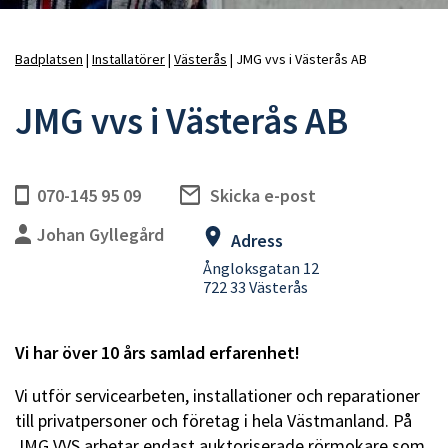
Badplatsen
Installatörer
Västerås
JMG vvs i Västerås AB
Länkstig
JMG vvs i Västerås AB
070-145 95 09
Skicka e-post
Johan Gyllegård
Adress
Ångloksgatan 12
722 33 Västerås
Vi har över 10 års samlad erfarenhet!
Vi utför servicearbeten, installationer och reparationer
till privatpersoner och företag i hela Västmanland. På
JMG VVS arbetar endast auktoriserade rörmokare som