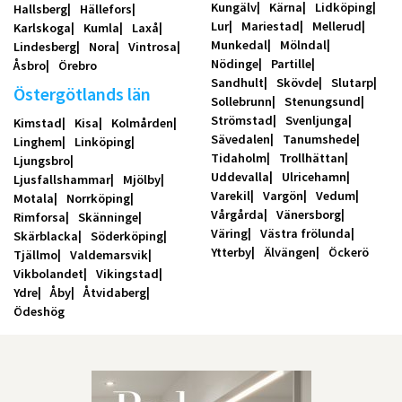
Kungälv
Kärna
Lidköping
Hallsberg
Hällefors
Lur
Mariestad
Mellerud
Karlskoga
Kumla
Laxå
Munkedal
Mölndal
Lindesberg
Nora
Vintrosa
Nödinge
Partille
Åsbro
Örebro
Sandhult
Skövde
Slutarp
Östergötlands län
Sollebrunn
Stenungsund
Strömstad
Svenljunga
Kimstad
Kisa
Kolmården
Sävedalen
Tanumshede
Linghem
Linköping
Tidaholm
Trollhättan
Ljungsbro
Uddevalla
Ulricehamn
Ljusfallshammar
Mjölby
Varekil
Vargön
Vedum
Motala
Norrköping
Vårgårda
Vänersborg
Rimforsa
Skänninge
Väring
Västra frölunda
Skärblacka
Söderköping
Ytterby
Älvängen
Öckerö
Tjällmo
Valdemarsvik
Vikbolandet
Vikingstad
Ydre
Åby
Åtvidaberg
Ödeshög