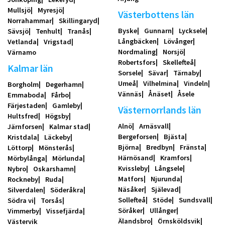
Mullsjö
Myresjö
Västerbottens län
Norrahammar
Skillingaryd
Byske
Gunnarn
Lycksele
Sävsjö
Tenhult
Tranås
Långbäcken
Lövånger
Vetlanda
Vrigstad
Nordmaling
Norsjö
Värnamo
Robertsfors
Skellefteå
Kalmar län
Sorsele
Sävar
Tärnaby
Umeå
Vilhelmina
Vindeln
Borgholm
Degerhamn
Vännäs
Ånäset
Åsele
Emmaboda
Fårbo
Färjestaden
Gamleby
Västernorrlands län
Hultsfred
Högsby
Alnö
Arnäsvall
Järnforsen
Kalmar stad
Bergeforsen
Bjästa
Kristdala
Läckeby
Björna
Bredbyn
Fränsta
Löttorp
Mönsterås
Härnösand
Kramfors
Mörbylånga
Mörlunda
Kvissleby
Långsele
Nybro
Oskarshamn
Matfors
Njurunda
Rockneby
Ruda
Näsåker
Själevad
Silverdalen
Söderåkra
Sollefteå
Stöde
Sundsvall
Södra vi
Torsås
Söråker
Ullånger
Vimmerby
Vissefjärda
Älandsbro
Örnsköldsvik
Västervik