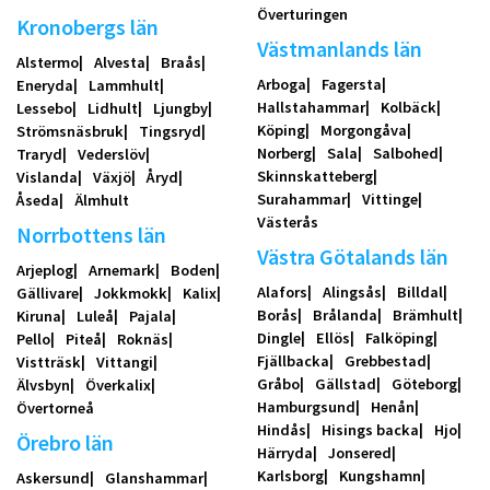
Överturingen
Kronobergs län
Västmanlands län
Alstermo
Alvesta
Braås
Arboga
Fagersta
Eneryda
Lammhult
Hallstahammar
Kolbäck
Lessebo
Lidhult
Ljungby
Köping
Morgongåva
Strömsnäsbruk
Tingsryd
Norberg
Sala
Salbohed
Traryd
Vederslöv
Skinnskatteberg
Vislanda
Växjö
Åryd
Surahammar
Vittinge
Åseda
Älmhult
Västerås
Norrbottens län
Västra Götalands län
Arjeplog
Arnemark
Boden
Alafors
Alingsås
Billdal
Gällivare
Jokkmokk
Kalix
Borås
Brålanda
Brämhult
Kiruna
Luleå
Pajala
Dingle
Ellös
Falköping
Pello
Piteå
Roknäs
Fjällbacka
Grebbestad
Vistträsk
Vittangi
Gråbo
Gällstad
Göteborg
Älvsbyn
Överkalix
Hamburgsund
Henån
Övertorneå
Hindås
Hisings backa
Hjo
Örebro län
Härryda
Jonsered
Karlsborg
Kungshamn
Askersund
Glanshammar